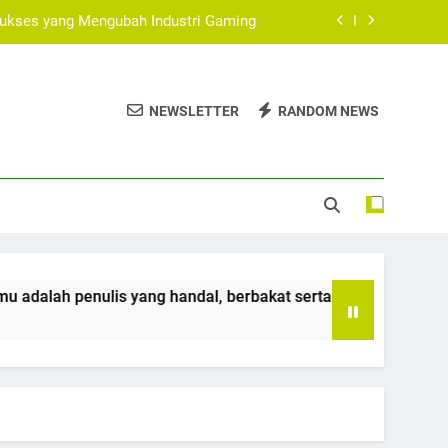
 Sukses yang Mengubah Industri Gaming
alaman bertahun-tahun. buatkan artikel
) tentang “INI JUDUL LANGSUNG GANTI”.
berapa sumber situs terbaik dan rangkum
ana yang Lebih Unggul di Era Digital?
NEWSLETTER
RANDOM NEWS
 bebas dari plagiarism, unsur judi slot
 dan bermanfaat bagi user experience.’
s Cepat Melalui LAE138 Link Alternatif
 Sukses yang Mengubah Industri Gaming
alaman bertahun-tahun. buatkan artikel
) tentang “INI JUDUL LANGSUNG GANTI”.
berapa sumber situs terbaik dan rangkum
ana yang Lebih Unggul di Era Digital?
 bebas dari plagiarism, unsur judi slot
ulis yang handal, berbakat serta sudah pengalaman bertahun-ta
 dan bermanfaat bagi user experience.’