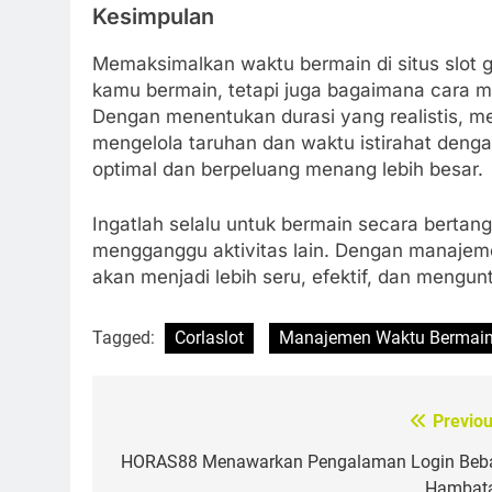
Kesimpulan
Memaksimalkan waktu bermain di situs slot g
kamu bermain, tetapi juga bagaimana cara me
Dengan menentukan durasi yang realistis,
mengelola taruhan dan waktu istirahat denga
optimal dan berpeluang menang lebih besar.
Ingatlah selalu untuk bermain secara berta
mengganggu aktivitas lain. Dengan manajeme
akan menjadi lebih seru, efektif, dan mengun
Tagged:
Corlaslot
Manajemen Waktu Bermai
Previou
Post
navigation
HORAS88 Menawarkan Pengalaman Login Beb
Hambat