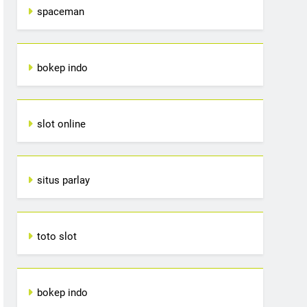
spaceman
bokep indo
slot online
situs parlay
toto slot
bokep indo