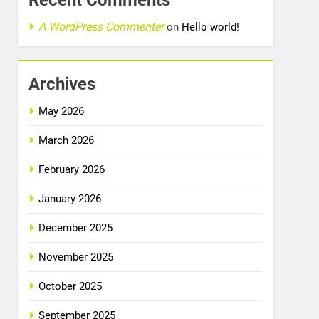
Recent Comments
A WordPress Commenter
on
Hello world!
Archives
May 2026
March 2026
February 2026
January 2026
December 2025
November 2025
October 2025
September 2025