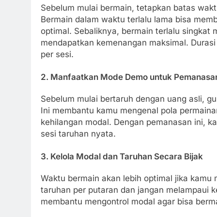
Sebelum mulai bermain, tetapkan batas wakt
Bermain dalam waktu terlalu lama bisa mem
optimal. Sebaliknya, bermain terlalu singka
mendapatkan kemenangan maksimal. Durasi id
per sesi.
2. Manfaatkan Mode Demo untuk Pemanasa
Sebelum mulai bertaruh dengan uang asli, g
Ini membantu kamu mengenal pola permainan, 
kehilangan modal. Dengan pemanasan ini, kam
sesi taruhan nyata.
3. Kelola Modal dan Taruhan Secara Bijak
Waktu bermain akan lebih optimal jika kamu 
taruhan per putaran dan jangan melampaui ke
membantu mengontrol modal agar bisa berm