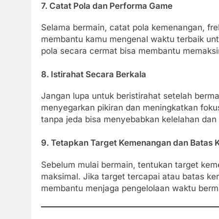
7. Catat Pola dan Performa Game
Selama bermain, catat pola kemenangan, frek
membantu kamu mengenal waktu terbaik untu
pola secara cermat bisa membantu memaksim
8. Istirahat Secara Berkala
Jangan lupa untuk beristirahat setelah bermai
menyegarkan pikiran dan meningkatkan foku
tanpa jeda bisa menyebabkan kelelahan dan
9. Tetapkan Target Kemenangan dan Batas 
Sebelum mulai bermain, tentukan target kem
maksimal. Jika target tercapai atau batas ker
membantu menjaga pengelolaan waktu bermain