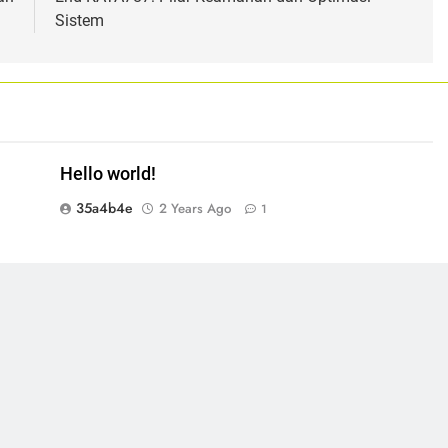
Sistem
Hello world!
35a4b4e
2 Years Ago
1