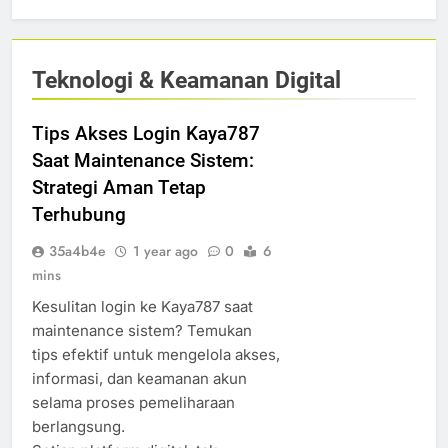
Teknologi & Keamanan Digital
Tips Akses Login Kaya787
Saat Maintenance Sistem:
Strategi Aman Tetap
Terhubung
35a4b4e
1 year ago
0
6
mins
Kesulitan login ke Kaya787 saat
maintenance sistem? Temukan
tips efektif untuk mengelola akses,
informasi, dan keamanan akun
selama proses pemeliharaan
berlangsung.