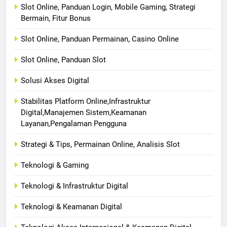
Slot Online, Panduan Login, Mobile Gaming, Strategi
Bermain, Fitur Bonus
Slot Online, Panduan Permainan, Casino Online
Slot Online, Panduan Slot
Solusi Akses Digital
Stabilitas Platform Online,Infrastruktur
Digital,Manajemen Sistem,Keamanan
Layanan,Pengalaman Pengguna
Strategi & Tips, Permainan Online, Analisis Slot
Teknologi & Gaming
Teknologi & Infrastruktur Digital
Teknologi & Keamanan Digital