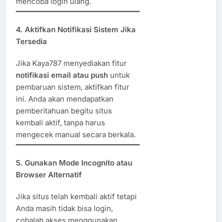
mencoba login ulang.
4.
Aktifkan Notifikasi Sistem Jika
Tersedia
Jika Kaya787 menyediakan fitur
notifikasi email atau push
untuk
pembaruan sistem, aktifkan fitur
ini. Anda akan mendapatkan
pemberitahuan begitu situs
kembali aktif, tanpa harus
mengecek manual secara berkala.
5.
Gunakan Mode Incognito atau
Browser Alternatif
Jika situs telah kembali aktif tetapi
Anda masih tidak bisa login,
cobalah akses menggunakan