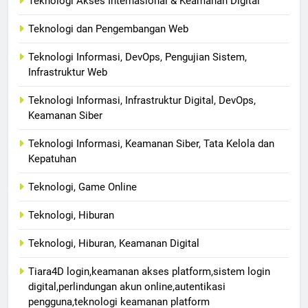
Teknologi Akses Internasional & Keamanan Digital
Teknologi dan Pengembangan Web
Teknologi Informasi, DevOps, Pengujian Sistem,
Infrastruktur Web
Teknologi Informasi, Infrastruktur Digital, DevOps,
Keamanan Siber
Teknologi Informasi, Keamanan Siber, Tata Kelola dan
Kepatuhan
Teknologi, Game Online
Teknologi, Hiburan
Teknologi, Hiburan, Keamanan Digital
Tiara4D login,keamanan akses platform,sistem login
digital,perlindungan akun online,autentikasi
pengguna,teknologi keamanan platform