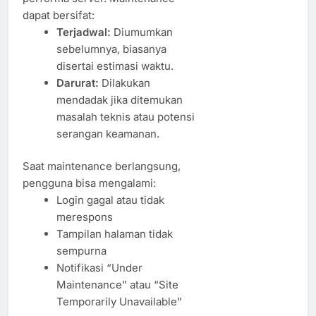
dapat bersifat:
Terjadwal:
Diumumkan
sebelumnya, biasanya
disertai estimasi waktu.
Darurat:
Dilakukan
mendadak jika ditemukan
masalah teknis atau potensi
serangan keamanan.
Saat maintenance berlangsung,
pengguna bisa mengalami:
Login gagal atau tidak
merespons
Tampilan halaman tidak
sempurna
Notifikasi “Under
Maintenance” atau “Site
Temporarily Unavailable”