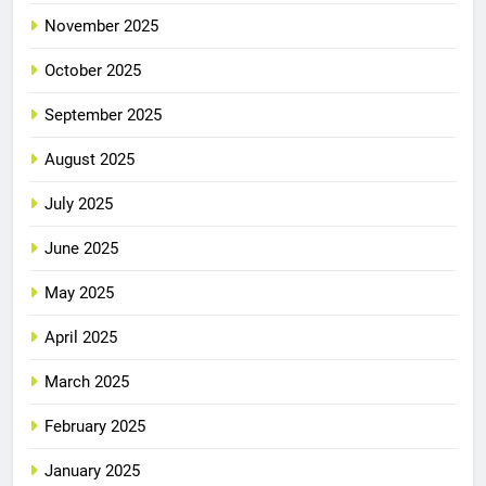
November 2025
October 2025
September 2025
August 2025
July 2025
June 2025
May 2025
April 2025
March 2025
February 2025
January 2025