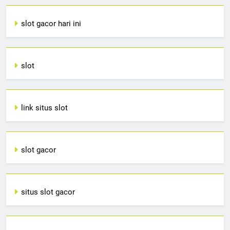
slot gacor hari ini
slot
link situs slot
slot gacor
situs slot gacor