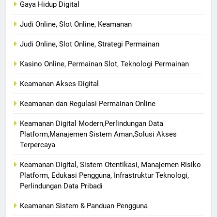
Gaya Hidup Digital
Judi Online, Slot Online, Keamanan
Judi Online, Slot Online, Strategi Permainan
Kasino Online, Permainan Slot, Teknologi Permainan
Keamanan Akses Digital
Keamanan dan Regulasi Permainan Online
Keamanan Digital Modern,Perlindungan Data
Platform,Manajemen Sistem Aman,Solusi Akses
Terpercaya
Keamanan Digital, Sistem Otentikasi, Manajemen Risiko
Platform, Edukasi Pengguna, Infrastruktur Teknologi,
Perlindungan Data Pribadi
Keamanan Sistem & Panduan Pengguna