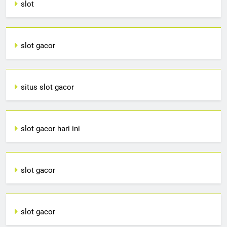
slot
slot gacor
situs slot gacor
slot gacor hari ini
slot gacor
slot gacor