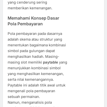
yang cenderung sering
memberikan kemenangan.
Memahami Konsep Dasar
Pola Pembayaran
Pola pembayaran pada dasarnya
adalah skema atau struktur yang
menentukan bagaimana kombinasi
simbol pada gulungan dapat
menghasilkan hadiah. Masing-
masing slot memiliki
paytable
yang
menunjukkan kombinasi simbol
yang menghasilkan kemenangan,
serta nilai kemenangannya.
Paytable ini adalah titik awal untuk
mengenali pola pembayaran
sebuah permainan.
Namun, menganalisis pola