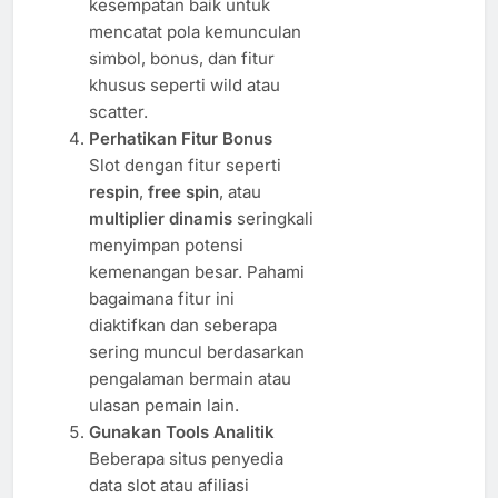
kesempatan baik untuk
mencatat pola kemunculan
simbol, bonus, dan fitur
khusus seperti wild atau
scatter.
Perhatikan Fitur Bonus
Slot dengan fitur seperti
respin
,
free spin
, atau
multiplier dinamis
seringkali
menyimpan potensi
kemenangan besar. Pahami
bagaimana fitur ini
diaktifkan dan seberapa
sering muncul berdasarkan
pengalaman bermain atau
ulasan pemain lain.
Gunakan Tools Analitik
Beberapa situs penyedia
data slot atau afiliasi