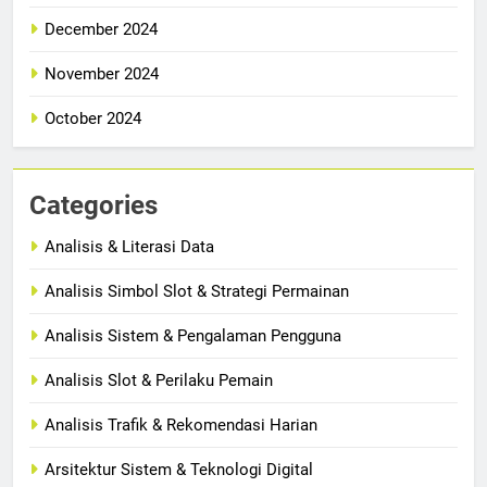
December 2024
November 2024
October 2024
Categories
Analisis & Literasi Data
Analisis Simbol Slot & Strategi Permainan
Analisis Sistem & Pengalaman Pengguna
Analisis Slot & Perilaku Pemain
Analisis Trafik & Rekomendasi Harian
Arsitektur Sistem & Teknologi Digital