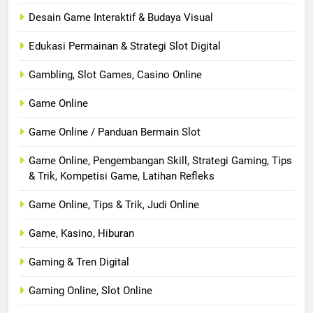
Desain Game Interaktif & Budaya Visual
Edukasi Permainan & Strategi Slot Digital
Gambling, Slot Games, Casino Online
Game Online
Game Online / Panduan Bermain Slot
Game Online, Pengembangan Skill, Strategi Gaming, Tips
& Trik, Kompetisi Game, Latihan Refleks
Game Online, Tips & Trik, Judi Online
Game, Kasino, Hiburan
Gaming & Tren Digital
Gaming Online, Slot Online