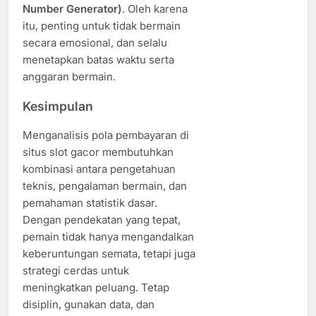
Number Generator)
. Oleh karena
itu, penting untuk tidak bermain
secara emosional, dan selalu
menetapkan batas waktu serta
anggaran bermain.
Kesimpulan
Menganalisis pola pembayaran di
situs slot gacor membutuhkan
kombinasi antara pengetahuan
teknis, pengalaman bermain, dan
pemahaman statistik dasar.
Dengan pendekatan yang tepat,
pemain tidak hanya mengandalkan
keberuntungan semata, tetapi juga
strategi cerdas untuk
meningkatkan peluang. Tetap
disiplin, gunakan data, dan