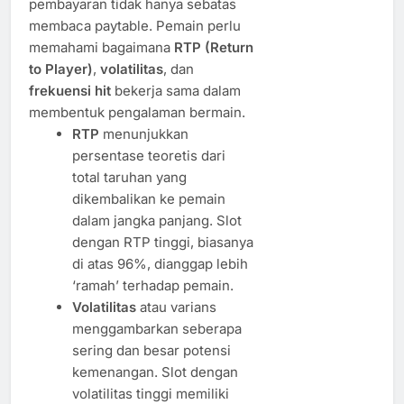
pembayaran tidak hanya sebatas
membaca paytable. Pemain perlu
memahami bagaimana
RTP (Return
to Player)
,
volatilitas
, dan
frekuensi hit
bekerja sama dalam
membentuk pengalaman bermain.
RTP
menunjukkan
persentase teoretis dari
total taruhan yang
dikembalikan ke pemain
dalam jangka panjang. Slot
dengan RTP tinggi, biasanya
di atas 96%, dianggap lebih
‘ramah’ terhadap pemain.
Volatilitas
atau varians
menggambarkan seberapa
sering dan besar potensi
kemenangan. Slot dengan
volatilitas tinggi memiliki