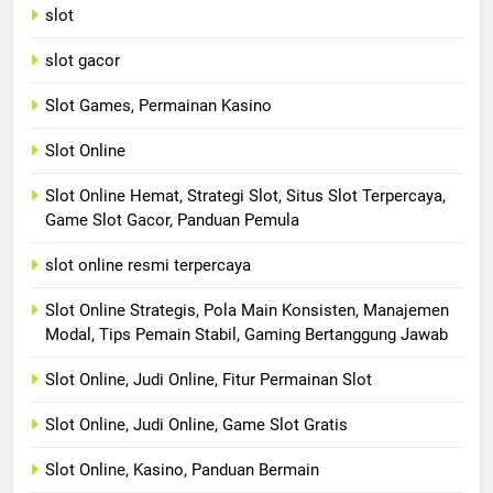
slot
slot gacor
Slot Games, Permainan Kasino
Slot Online
Slot Online Hemat, Strategi Slot, Situs Slot Terpercaya,
Game Slot Gacor, Panduan Pemula
slot online resmi terpercaya
Slot Online Strategis, Pola Main Konsisten, Manajemen
Modal, Tips Pemain Stabil, Gaming Bertanggung Jawab
Slot Online, Judi Online, Fitur Permainan Slot
Slot Online, Judi Online, Game Slot Gratis
Slot Online, Kasino, Panduan Bermain