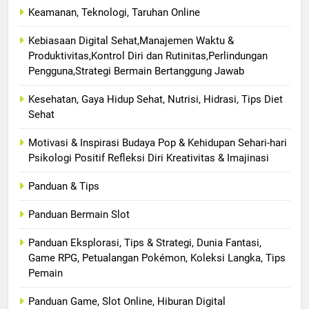
Keamanan, Teknologi, Taruhan Online
Kebiasaan Digital Sehat,Manajemen Waktu &
Produktivitas,Kontrol Diri dan Rutinitas,Perlindungan
Pengguna,Strategi Bermain Bertanggung Jawab
Kesehatan, Gaya Hidup Sehat, Nutrisi, Hidrasi, Tips Diet
Sehat
Motivasi & Inspirasi Budaya Pop & Kehidupan Sehari-hari
Psikologi Positif Refleksi Diri Kreativitas & Imajinasi
Panduan & Tips
Panduan Bermain Slot
Panduan Eksplorasi, Tips & Strategi, Dunia Fantasi,
Game RPG, Petualangan Pokémon, Koleksi Langka, Tips
Pemain
Panduan Game, Slot Online, Hiburan Digital