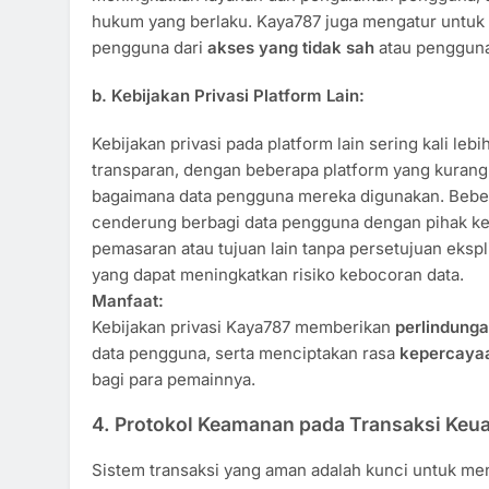
hukum yang berlaku. Kaya787 juga mengatur untuk 
pengguna dari
akses yang tidak sah
atau pengguna
b.
Kebijakan Privasi Platform Lain:
Kebijakan privasi pada platform lain sering kali lebi
transparan, dengan beberapa platform yang kurang 
bagaimana data pengguna mereka digunakan. Beber
cenderung berbagi data pengguna dengan pihak ke
pemasaran atau tujuan lain tanpa persetujuan ekspl
yang dapat meningkatkan risiko kebocoran data.
Manfaat:
Kebijakan privasi Kaya787 memberikan
perlindunga
data pengguna, serta menciptakan rasa
kepercaya
bagi para pemainnya.
4. Protokol Keamanan pada Transaksi Keu
Sistem transaksi yang aman adalah kunci untuk m