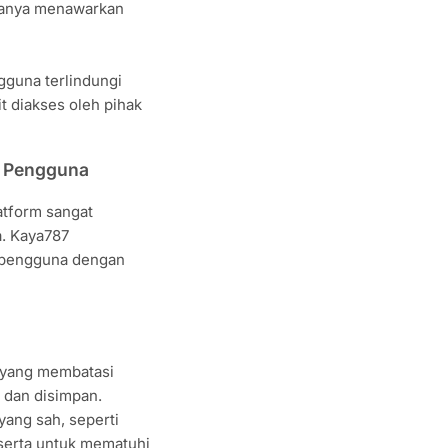
 hanya menawarkan
guna terlindungi
t diakses oleh pihak
ta Pengguna
latform sangat
. Kaya787
i pengguna dengan
 yang membatasi
 dan disimpan.
yang sah, seperti
serta untuk mematuhi