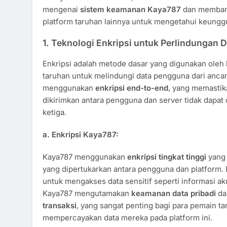
mengenai
sistem keamanan Kaya787
dan memban
platform taruhan lainnya untuk mengetahui keungg
1. Teknologi Enkripsi untuk Perlindungan D
Enkripsi adalah metode dasar yang digunakan oleh
taruhan untuk melindungi data pengguna dari anca
menggunakan
enkripsi end-to-end
, yang memastik
dikirimkan antara pengguna dan server tidak dapat 
ketiga.
a.
Enkripsi Kaya787:
Kaya787 menggunakan
enkripsi tingkat tinggi
yang
yang dipertukarkan antara pengguna dan platform.
untuk mengakses data sensitif seperti informasi ak
Kaya787 mengutamakan
keamanan data pribadi
d
transaksi
, yang sangat penting bagi para pemain ta
mempercayakan data mereka pada platform ini.