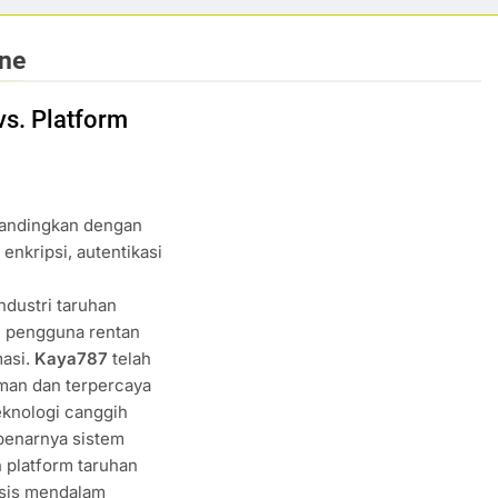
ine
s. Platform
andingkan dengan
enkripsi, autentikasi
ndustri taruhan
an pengguna rentan
masi.
Kaya787
telah
man dan terpercaya
knologi canggih
benarnya sistem
 platform taruhan
lisis mendalam