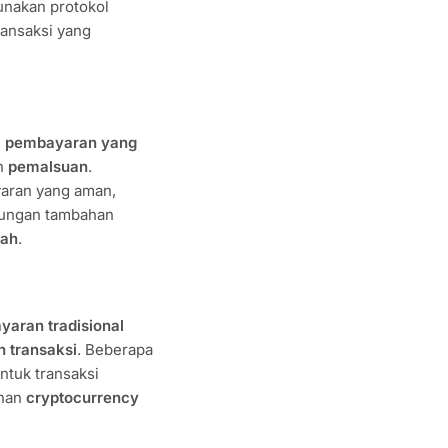
unakan protokol
ransaksi yang
m
pembayaran yang
n
pemalsuan
.
aran yang aman,
tungan tambahan
dah
.
yaran tradisional
n transaksi
. Beberapa
ntuk transaksi
ihan
cryptocurrency