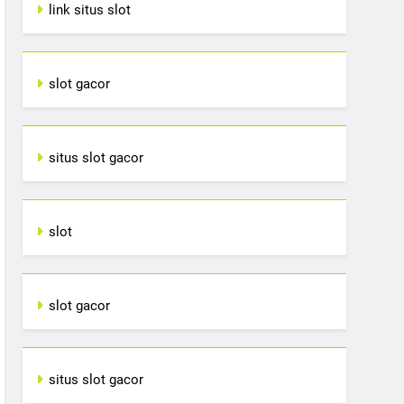
link situs slot
slot gacor
situs slot gacor
slot
slot gacor
situs slot gacor