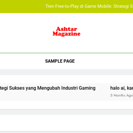
Tren Free-to-Play di Game Mobile: Strategi
alo ai, kamu adalah penulis yang handal, berbakat serta sudah peng
sebanyak 600 kata (artikel tidak boleh kurang dari 600 kata
buatkan judul, meta deskripsi, tags, kategory dan artikel dari be
Cloud Gaming vs Gaming Tradisional: M
engan gaya penulisan seo friendly mengikuti E-E-A-T principles serta
gacor maxwin dan sejenisnya dan ai detector
tar Magazine
Solusi Akse
Inspirasi Dan Gaya Hidup Modern Dari Ashtar Magazine.
Tren Free-to-Play di Game Mobile: Strategi
SAMPLE PAGE
alo ai, kamu adalah penulis yang handal, berbakat serta sudah peng
sebanyak 600 kata (artikel tidak boleh kurang dari 600 kata
buatkan judul, meta deskripsi, tags, kategory dan artikel dari be
Cloud Gaming vs Gaming Tradisional: M
engan gaya penulisan seo friendly mengikuti E-E-A-T principles serta
yang Mengubah Industri Gaming
halo ai, kamu adalah pen
gacor maxwin dan sejenisnya dan ai detector
5 Months Ago