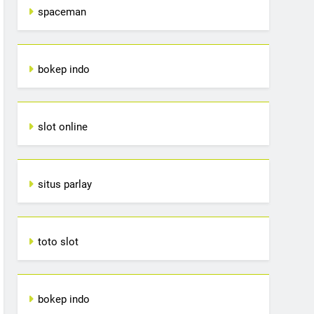
spaceman
bokep indo
slot online
situs parlay
toto slot
bokep indo