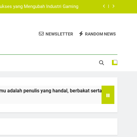
 Sukses yang Mengubah Industri Gaming
alaman bertahun-tahun. buatkan artikel
) tentang “INI JUDUL LANGSUNG GANTI”.
berapa sumber situs terbaik dan rangkum
ana yang Lebih Unggul di Era Digital?
NEWSLETTER
RANDOM NEWS
 bebas dari plagiarism, unsur judi slot
 dan bermanfaat bagi user experience.’
s Cepat Melalui LAE138 Link Alternatif
 Sukses yang Mengubah Industri Gaming
alaman bertahun-tahun. buatkan artikel
) tentang “INI JUDUL LANGSUNG GANTI”.
berapa sumber situs terbaik dan rangkum
ana yang Lebih Unggul di Era Digital?
 bebas dari plagiarism, unsur judi slot
ulis yang handal, berbakat serta sudah pengalaman bertahun-ta
 dan bermanfaat bagi user experience.’