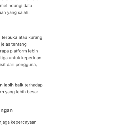
melindungi data
an yang salah.
h
terbuka
atau kurang
jelas tentang
apa platform lebih
tiga untuk keperluan
isit dari pengguna,
n lebih baik
terhadap
an
yang lebih besar
angan
enjaga kepercayaan