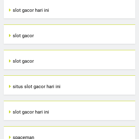
slot gacor hari ini
slot gacor
slot gacor
situs slot gacor hari ini
slot gacor hari ini
spaceman