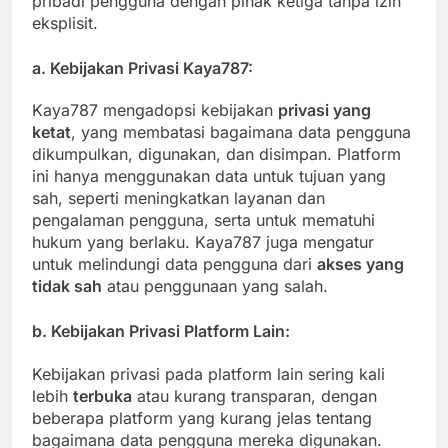
pribadi pengguna dengan pihak ketiga tanpa izin
eksplisit.
a.
Kebijakan Privasi Kaya787:
Kaya787 mengadopsi kebijakan
privasi yang
ketat
, yang membatasi bagaimana data pengguna
dikumpulkan, digunakan, dan disimpan. Platform
ini hanya menggunakan data untuk tujuan yang
sah, seperti meningkatkan layanan dan
pengalaman pengguna, serta untuk mematuhi
hukum yang berlaku. Kaya787 juga mengatur
untuk melindungi data pengguna dari
akses yang
tidak sah
atau penggunaan yang salah.
b.
Kebijakan Privasi Platform Lain:
Kebijakan privasi pada platform lain sering kali
lebih
terbuka
atau kurang transparan, dengan
beberapa platform yang kurang jelas tentang
bagaimana data pengguna mereka digunakan.