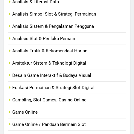
Analisis & Literasi Data
Analisis Simbol Slot & Strategi Permainan
Analisis Sistem & Pengalaman Pengguna
Analisis Slot & Perilaku Pemain
Analisis Trafik & Rekomendasi Harian
Arsitektur Sistem & Teknologi Digital
Desain Game Interaktif & Budaya Visual
Edukasi Permainan & Strategi Slot Digital
Gambling, Slot Games, Casino Online
Game Online
Game Online / Panduan Bermain Slot