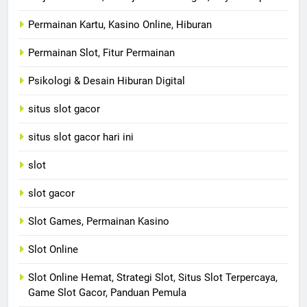
Permainan Kartu, Kasino Online, Hiburan
Permainan Slot, Fitur Permainan
Psikologi & Desain Hiburan Digital
situs slot gacor
situs slot gacor hari ini
slot
slot gacor
Slot Games, Permainan Kasino
Slot Online
Slot Online Hemat, Strategi Slot, Situs Slot Terpercaya,
Game Slot Gacor, Panduan Pemula