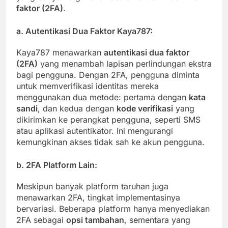
faktor (2FA)
.
a.
Autentikasi Dua Faktor Kaya787:
Kaya787 menawarkan
autentikasi dua faktor
(2FA)
yang menambah lapisan perlindungan ekstra
bagi pengguna. Dengan 2FA, pengguna diminta
untuk memverifikasi identitas mereka
menggunakan dua metode: pertama dengan
kata
sandi
, dan kedua dengan
kode verifikasi
yang
dikirimkan ke perangkat pengguna, seperti SMS
atau aplikasi autentikator. Ini mengurangi
kemungkinan akses tidak sah ke akun pengguna.
b.
2FA Platform Lain:
Meskipun banyak platform taruhan juga
menawarkan 2FA, tingkat implementasinya
bervariasi. Beberapa platform hanya menyediakan
2FA sebagai
opsi tambahan
, sementara yang