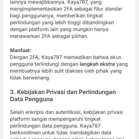
lainnya mewajibkannya. Kaya787, yang
mengimplementasikan 2FA sebagai fitur standar
bagi penggunanya, memberikan tingkat
perlindungan yang lebih tinggi dibandingkan
dengan platform lain yang mungkin hanya
menawarkan 2FA sebagai pilihan.
Manfaat:
Dengan 2FA, Kaya787 memastikan bahwa akun
pengguna terlindungi dengan
langkah ekstra
yang
membuatnya lebih sulit diakses oleh pihak yang
tidak berwenang.
3. Kebijakan Privasi dan Perlindungan
Data Pengguna
Selain enkripsi dan autentikasi, kebijakan privasi
platform sangat mempengaruhi tingkat
perlindungan data pengguna. Kaya787
berkomitmen untuk tidak membagikan data