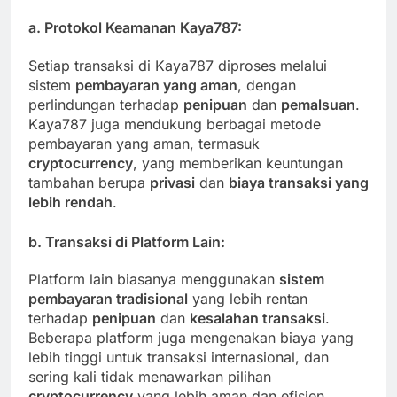
a.
Protokol Keamanan Kaya787:
Setiap transaksi di Kaya787 diproses melalui
sistem
pembayaran yang aman
, dengan
perlindungan terhadap
penipuan
dan
pemalsuan
.
Kaya787 juga mendukung berbagai metode
pembayaran yang aman, termasuk
cryptocurrency
, yang memberikan keuntungan
tambahan berupa
privasi
dan
biaya transaksi yang
lebih rendah
.
b.
Transaksi di Platform Lain:
Platform lain biasanya menggunakan
sistem
pembayaran tradisional
yang lebih rentan
terhadap
penipuan
dan
kesalahan transaksi
.
Beberapa platform juga mengenakan biaya yang
lebih tinggi untuk transaksi internasional, dan
sering kali tidak menawarkan pilihan
cryptocurrency
yang lebih aman dan efisien.