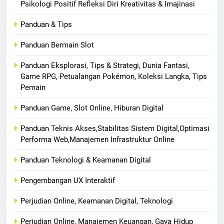
Psikologi Positif Refleksi Diri Kreativitas & Imajinasi
Panduan & Tips
Panduan Bermain Slot
Panduan Eksplorasi, Tips & Strategi, Dunia Fantasi,
Game RPG, Petualangan Pokémon, Koleksi Langka, Tips
Pemain
Panduan Game, Slot Online, Hiburan Digital
Panduan Teknis Akses,Stabilitas Sistem Digital,Optimasi
Performa Web,Manajemen Infrastruktur Online
Panduan Teknologi & Keamanan Digital
Pengembangan UX Interaktif
Perjudian Online, Keamanan Digital, Teknologi
Perjudian Online, Manajemen Keuangan, Gaya Hidup