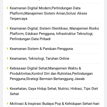
Keamanan Digital Modern,Perlindungan Data
Platform,Manajemen Sistem Aman,Solusi Akses
Terpercaya
Keamanan Digital, Sistem Otentikasi, Manajemen Risiko
Platform, Edukasi Pengguna, Infrastruktur Teknologi,
Perlindungan Data Pribadi
Keamanan Sistem & Panduan Pengguna
Keamanan, Teknologi, Taruhan Online
Kebiasaan Digital Sehat,Manajemen Waktu &
Produktivitas,Kontrol Diri dan Rutinitas,Perlindungan
Pengguna,Strategi Bermain Bertanggung Jawab
Kesehatan, Gaya Hidup Sehat, Nutrisi, Hidrasi, Tips Diet
Sehat
Motivasi & Inspirasi Budaya Pop & Kehidupan Sehari-hari