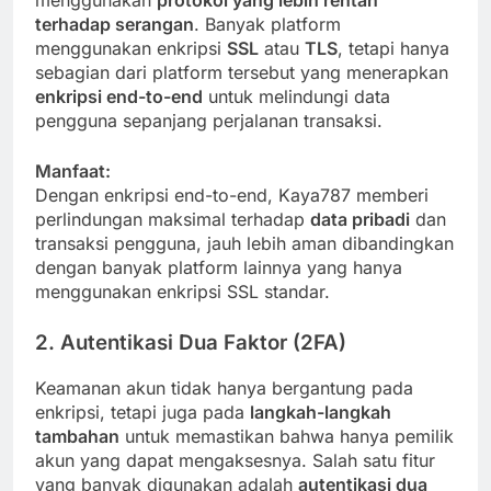
menggunakan
protokol yang lebih rentan
terhadap serangan
. Banyak platform
menggunakan enkripsi
SSL
atau
TLS
, tetapi hanya
sebagian dari platform tersebut yang menerapkan
enkripsi end-to-end
untuk melindungi data
pengguna sepanjang perjalanan transaksi.
Manfaat:
Dengan enkripsi end-to-end, Kaya787 memberi
perlindungan maksimal terhadap
data pribadi
dan
transaksi pengguna, jauh lebih aman dibandingkan
dengan banyak platform lainnya yang hanya
menggunakan enkripsi SSL standar.
2. Autentikasi Dua Faktor (2FA)
Keamanan akun tidak hanya bergantung pada
enkripsi, tetapi juga pada
langkah-langkah
tambahan
untuk memastikan bahwa hanya pemilik
akun yang dapat mengaksesnya. Salah satu fitur
yang banyak digunakan adalah
autentikasi dua