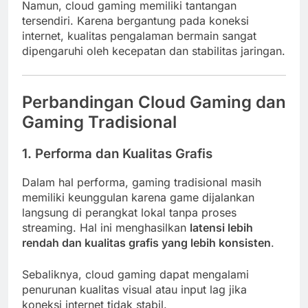
Namun, cloud gaming memiliki tantangan
tersendiri. Karena bergantung pada koneksi
internet, kualitas pengalaman bermain sangat
dipengaruhi oleh kecepatan dan stabilitas jaringan.
Perbandingan Cloud Gaming dan
Gaming Tradisional
1. Performa dan Kualitas Grafis
Dalam hal performa, gaming tradisional masih
memiliki keunggulan karena game dijalankan
langsung di perangkat lokal tanpa proses
streaming. Hal ini menghasilkan
latensi lebih
rendah dan kualitas grafis yang lebih konsisten
.
Sebaliknya, cloud gaming dapat mengalami
penurunan kualitas visual atau input lag jika
koneksi internet tidak stabil.