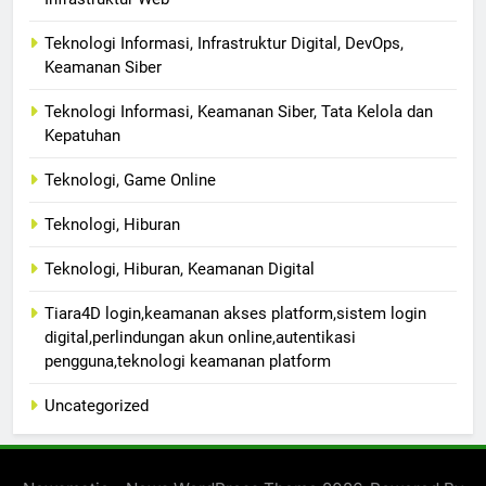
Teknologi Informasi, Infrastruktur Digital, DevOps,
Keamanan Siber
Teknologi Informasi, Keamanan Siber, Tata Kelola dan
Kepatuhan
Teknologi, Game Online
Teknologi, Hiburan
Teknologi, Hiburan, Keamanan Digital
Tiara4D login,keamanan akses platform,sistem login
digital,perlindungan akun online,autentikasi
pengguna,teknologi keamanan platform
Uncategorized