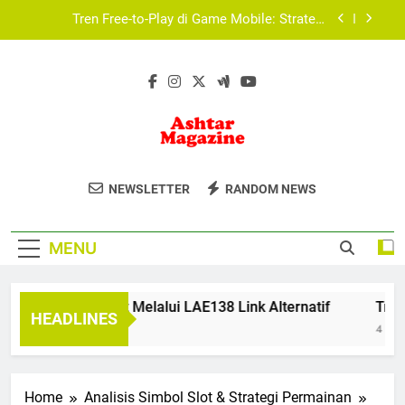
Skip
halo ai, kamu adalah penulis yang handal,
to
berbakat serta sudah pengalaman bertahun-tahun.
buatkan artikel sebanyak 600 kata (artikel tidak
content
Cloud Gaming vs Gaming Tradisional: Mana yang
boleh kurang dari 600 kata) tentang “INI JUDUL
Lebih Unggul di Era Digital?
LANGSUNG GANTI”. buatkan judul, meta
deskripsi, tags, kategory dan artikel dari beberapa
Solusi Akses Cepat Melalui LAE138 Link
sumber situs terbaik dan rangkum dengan gaya
Alternatif
penulisan seo friendly mengikuti E-E-A-T
principles serta bebas dari plagiarism, unsur judi
Tren Free-to-Play di Game Mobile: Strategi
slot gacor maxwin dan sejenisnya dan ai detector
Sukses yang Mengubah Industri Gaming
dan bermanfaat bagi user experience.’
Ashtar
Dapatkan Inspirasi Dan Gaya Hidup
halo ai, kamu adalah penulis yang handal,
NEWSLETTER
RANDOM NEWS
berbakat serta sudah pengalaman bertahun-tahun.
Magazine
Modern Dari Ashtar Magazine.
buatkan artikel sebanyak 600 kata (artikel tidak
Cloud Gaming vs Gaming Tradisional: Mana yang
boleh kurang dari 600 kata) tentang “INI JUDUL
Lebih Unggul di Era Digital?
LANGSUNG GANTI”. buatkan judul, meta
MENU
deskripsi, tags, kategory dan artikel dari beberapa
sumber situs terbaik dan rangkum dengan gaya
penulisan seo friendly mengikuti E-E-A-T
principles serta bebas dari plagiarism, unsur judi
usi Akses Cepat Melalui LAE138 Link Alternatif
Tren Fre
slot gacor maxwin dan sejenisnya dan ai detector
HEADLINES
dan bermanfaat bagi user experience.’
nths Ago
4 Months 
Home
Analisis Simbol Slot & Strategi Permainan