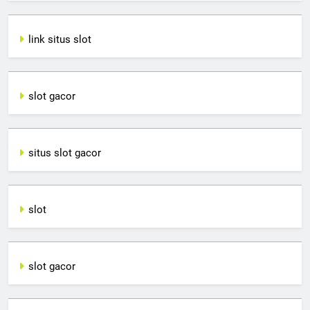
link situs slot
slot gacor
situs slot gacor
slot
slot gacor