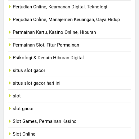
Perjudian Online, Keamanan Digital, Teknologi
Perjudian Online, Manajemen Keuangan, Gaya Hidup
Permainan Kartu, Kasino Online, Hiburan
Permainan Slot, Fitur Permainan
Psikologi & Desain Hiburan Digital
situs slot gacor
situs slot gacor hari ini
slot
slot gacor
Slot Games, Permainan Kasino
Slot Online