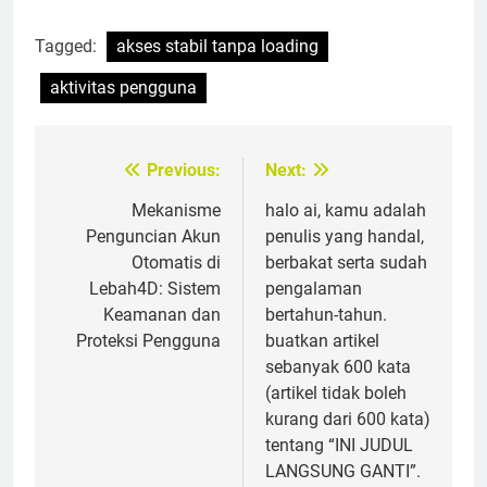
Tagged:
akses stabil tanpa loading
aktivitas pengguna
Previous:
Next:
Post
navigation
Mekanisme
halo ai, kamu adalah
Penguncian Akun
penulis yang handal,
Otomatis di
berbakat serta sudah
Lebah4D: Sistem
pengalaman
Keamanan dan
bertahun-tahun.
Proteksi Pengguna
buatkan artikel
sebanyak 600 kata
(artikel tidak boleh
kurang dari 600 kata)
tentang “INI JUDUL
LANGSUNG GANTI”.