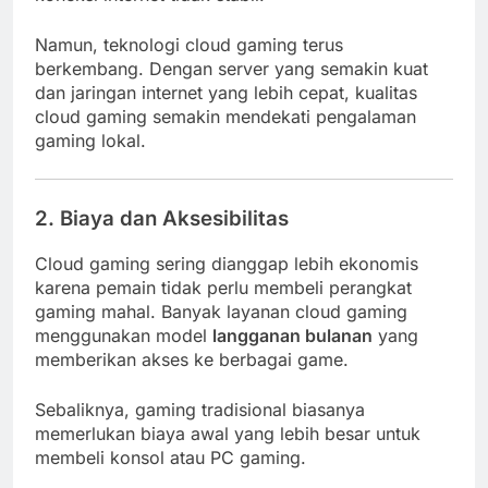
Namun, teknologi cloud gaming terus
berkembang. Dengan server yang semakin kuat
dan jaringan internet yang lebih cepat, kualitas
cloud gaming semakin mendekati pengalaman
gaming lokal.
2. Biaya dan Aksesibilitas
Cloud gaming sering dianggap lebih ekonomis
karena pemain tidak perlu membeli perangkat
gaming mahal. Banyak layanan cloud gaming
menggunakan model
langganan bulanan
yang
memberikan akses ke berbagai game.
Sebaliknya, gaming tradisional biasanya
memerlukan biaya awal yang lebih besar untuk
membeli konsol atau PC gaming.