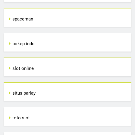
spaceman
bokep indo
slot online
situs parlay
toto slot