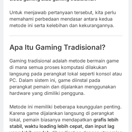
Untuk menjawab pertanyaan tersebut, kita perlu
memahami perbedaan mendasar antara kedua
metode ini serta kelebihan dan kekurangannya.
Apa Itu Gaming Tradisional?
Gaming tradisional adalah metode bermain game
di mana semua proses komputasi dilakukan
langsung pada perangkat lokal seperti konsol atau
PC. Dalam sistem ini, game diinstal pada
perangkat pemain dan dijalankan menggunakan
hardware yang dimiliki pengguna.
Metode ini memiliki beberapa keunggulan penting.
Karena game dijalankan langsung di perangkat
lokal, pemain biasanya mendapatkan
grafis lebih
stabil, waktu loading lebih cepat, dan input lag