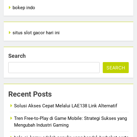
bokep indo
situs slot gacor hari ini
Search
SEARCH
Recent Posts
Solusi Akses Cepat Melalui LAE138 Link Alternatif
Tren Free-to-Play di Game Mobile: Strategi Sukses yang
Mengubah Industri Gaming