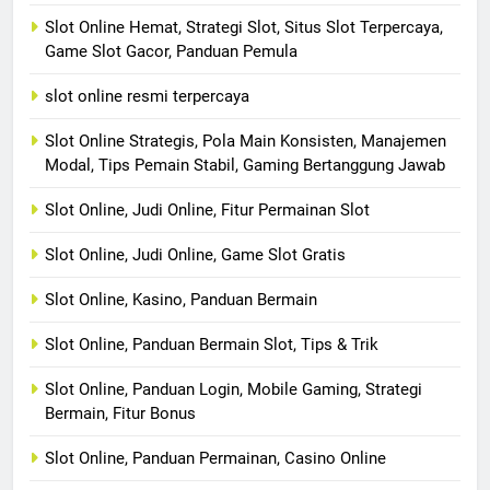
Slot Online Hemat, Strategi Slot, Situs Slot Terpercaya,
Game Slot Gacor, Panduan Pemula
slot online resmi terpercaya
Slot Online Strategis, Pola Main Konsisten, Manajemen
Modal, Tips Pemain Stabil, Gaming Bertanggung Jawab
Slot Online, Judi Online, Fitur Permainan Slot
Slot Online, Judi Online, Game Slot Gratis
Slot Online, Kasino, Panduan Bermain
Slot Online, Panduan Bermain Slot, Tips & Trik
Slot Online, Panduan Login, Mobile Gaming, Strategi
Bermain, Fitur Bonus
Slot Online, Panduan Permainan, Casino Online