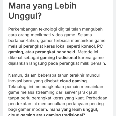
Mana yang Lebih
Unggul?
Perkembangan teknologi digital telah mengubah
cara orang menikmati video game. Selama
bertahun-tahun, gamer terbiasa memainkan game
melalui perangkat keras lokal seperti
konsol, PC
gaming, atau perangkat handheld
. Metode ini
dikenal sebagai
gaming tradisional
karena game
dijalankan langsung pada perangkat milik pemain.
Namun, dalam beberapa tahun terakhir muncul
inovasi baru yang disebut
cloud gaming
.
Teknologi ini memungkinkan pemain memainkan
game melalui streaming dari server jarak jauh
tanpa perlu perangkat keras yang kuat. Perbedaan
pendekatan ini memunculkan pertanyaan penting
bagi gamer modern:
mana yang lebih unggul,
cloud gaming atau gaming tradisional?