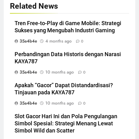
Related News
Tren Free-to-Play di Game Mobile: Strategi
Sukses yang Mengubah Industri Gaming
35a4b4e
4 months ago
0
Perbandingan Data Historis dengan Narasi
KAYA787
35a4b4e
10 months ago
0
Apakah “Gacor” Dapat Distandardisasi?
Tinjauan pada KAYA787
35a4b4e
10 months ago
0
Slot Gacor Hari Ini dan Pola Pengulangan
Simbol Spesial: Strategi Menang Lewat
Simbol Wild dan Scatter