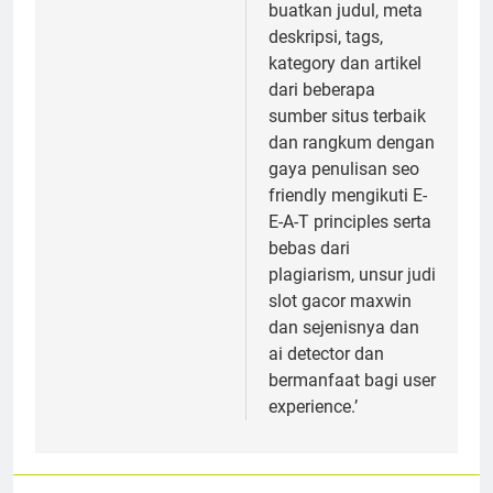
buatkan judul, meta
deskripsi, tags,
kategory dan artikel
dari beberapa
sumber situs terbaik
dan rangkum dengan
gaya penulisan seo
friendly mengikuti E-
E-A-T principles serta
bebas dari
plagiarism, unsur judi
slot gacor maxwin
dan sejenisnya dan
ai detector dan
bermanfaat bagi user
experience.’