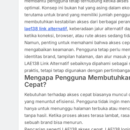
membantu pengguna tetap terhubung ketika akses
optimal. Konsep ini bukan hal yang asing dalam ekos
terutama untuk brand yang memiliki jumlah penggun
membutuhkan kestabilan akses dari berbagai peran
lae138 link alternatif
, keberadaan jalur alternatif d
ketika koneksi, browser, atau rute akses sedang tid
Namun, penting untuk memahami bahwa akses cepa
mengabaikan keamanan. Pengguna tetap perlu mem
identitas brand, tampilan halaman, dan alur masuk 
LAE138 Link Alternatif sebaiknya dipahami sebagai 
praktis, tetapi tetap digunakan dengan pertimbang
Mengapa Pengguna Membutuhkan 
Cepat?
Kebutuhan terhadap akses cepat biasanya muncul da
yang menuntut efisiensi. Pengguna tidak ingin me
hanya untuk menunggu halaman terbuka atau menc
tanpa hasil. Ketika proses akses terasa lambat, ra
sebuah brand bisa menurun.
Pencarian seperti LAE138 akses cepat, LAE138 login