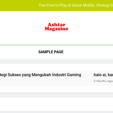
Tren Free-to-Play di Game Mobile: Strategi
alo ai, kamu adalah penulis yang handal, berbakat serta sudah peng
sebanyak 600 kata (artikel tidak boleh kurang dari 600 kata
buatkan judul, meta deskripsi, tags, kategory dan artikel dari be
Cloud Gaming vs Gaming Tradisional: M
engan gaya penulisan seo friendly mengikuti E-E-A-T principles serta
gacor maxwin dan sejenisnya dan ai detector
tar Magazine
Solusi Akse
Inspirasi Dan Gaya Hidup Modern Dari Ashtar Magazine.
Tren Free-to-Play di Game Mobile: Strategi
SAMPLE PAGE
alo ai, kamu adalah penulis yang handal, berbakat serta sudah peng
sebanyak 600 kata (artikel tidak boleh kurang dari 600 kata
buatkan judul, meta deskripsi, tags, kategory dan artikel dari be
Cloud Gaming vs Gaming Tradisional: M
engan gaya penulisan seo friendly mengikuti E-E-A-T principles serta
yang Mengubah Industri Gaming
halo ai, kamu adalah pen
gacor maxwin dan sejenisnya dan ai detector
5 Months Ago