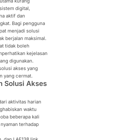
 utama kurang
istem digital,
a aktif dan
gkat. Bagi pengguna
apat menjadi solusi
ak berjalan maksimal.
t tidak boleh
perhatikan kejelasan
yang digunakan.
solusi akses yang
an yang cermat.
Solusi Akses
ri aktivitas harian
nghabiskan waktu
oba beberapa kali
sa nyaman terhadap
, dan LAE138 link