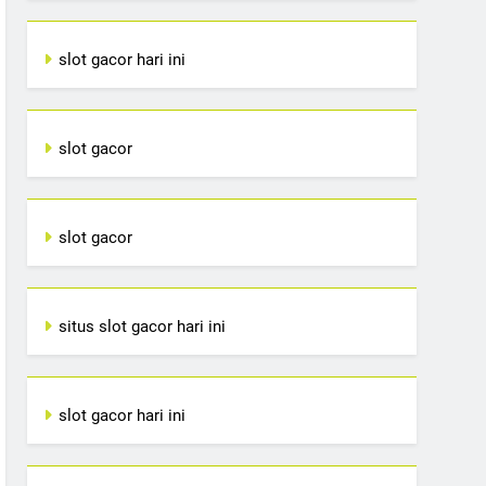
slot gacor hari ini
slot gacor
slot gacor
situs slot gacor hari ini
slot gacor hari ini