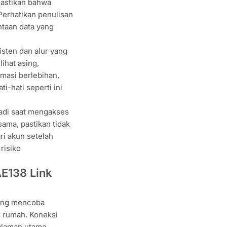
mastikan bahwa
 Perhatikan penulisan
ntaan data yang
isten dan alur yang
ihat asing,
masi berlebihan,
i-hati seperti ini
adi saat mengakses
ama, pastikan tidak
ri akun setelah
risiko
E138 Link
ang mencoba
r rumah. Koneksi
 halaman utama