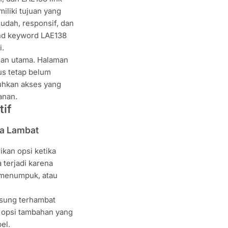
liki tujuan yang
udah, responsif, dan
nd keyword LAE138
i.
asan utama. Halaman
us tetap belum
hkan akses yang
anan.
tif
ma Lambat
ikan opsi ketika
 terjadi karena
g menumpuk, atau
gsung terhambat
i opsi tambahan yang
el.