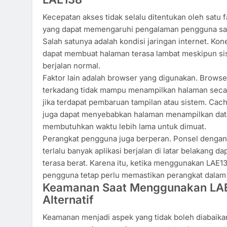
Kecepatan akses tidak selalu ditentukan oleh satu f
yang dapat memengaruhi pengalaman pengguna sa
Salah satunya adalah kondisi jaringan internet. Kone
dapat membuat halaman terasa lambat meskipun s
berjalan normal.
Faktor lain adalah browser yang digunakan. Browse
terkadang tidak mampu menampilkan halaman secar
jika terdapat pembaruan tampilan atau sistem. Cac
juga dapat menyebabkan halaman menampilkan dat
membutuhkan waktu lebih lama untuk dimuat.
Perangkat pengguna juga berperan. Ponsel denga
terlalu banyak aplikasi berjalan di latar belakang 
terasa berat. Karena itu, ketika menggunakan LAE138
pengguna tetap perlu memastikan perangkat dalam 
Keamanan Saat Menggunakan LAE
Alternatif
Keamanan menjadi aspek yang tidak boleh diabaika