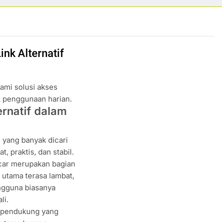
nk Alternatif
mi solusi akses
k penggunaan harian.
rnatif dalam
i yang banyak dicari
 praktis, dan stabil.
ncar merupakan bagian
 utama terasa lambat,
engguna biasanya
li.
es pendukung yang