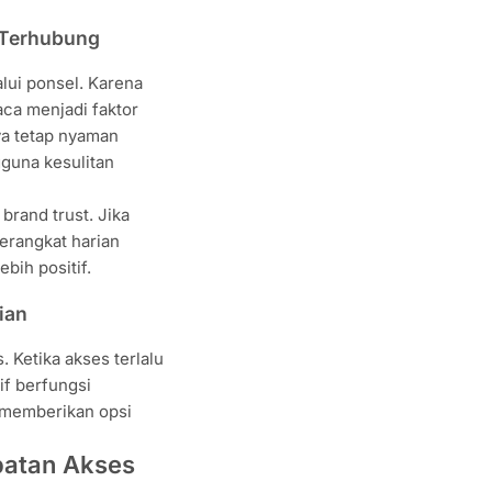
 Terhubung
lui ponsel. Karena
aca menjadi faktor
ya tetap nyaman
guna kesulitan
brand trust. Jika
erangkat harian
bih positif.
ian
 Ketika akses terlalu
if berfungsi
memberikan opsi
patan Akses