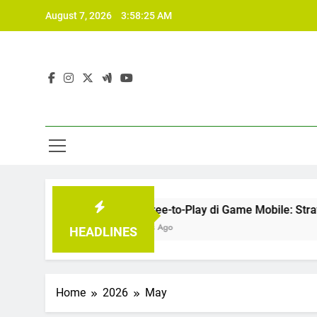
Skip
August 7, 2026
3:58:26 AM
to
content
h
d
Ash
Dapatkan 
h
d
if
Tren Free-to-Play di Game Mobile: Strategi Sukses 
4 Months Ago
HEADLINES
Home
2026
May