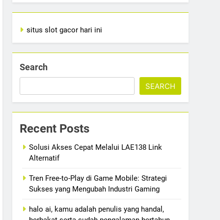
situs slot gacor hari ini
Search
SEARCH
Recent Posts
Solusi Akses Cepat Melalui LAE138 Link
Alternatif
Tren Free-to-Play di Game Mobile: Strategi
Sukses yang Mengubah Industri Gaming
halo ai, kamu adalah penulis yang handal,