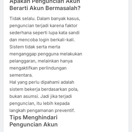
Apakah Penguncian Akun
Berarti Akun Bermasalah?
Tidak selalu. Dalam banyak kasus,
penguncian terjadi karena faktor
sederhana seperti lupa kata sandi
dan mencoba login berkali-kali.
Sistem tidak serta merta
menganggap pengguna melakukan
pelanggaran, melainkan hanya
mengaktifkan perlindungan
sementara.
Hal yang perlu dipahami adalah
sistem bekerja berdasarkan pola,
bukan asumsi. Jadi jika terjadi
penguncian, itu lebih kepada
langkah pengamanan preventif.
Tips Menghindari
Penguncian Akun