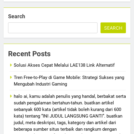
Search
SEARCH
Recent Posts
Solusi Akses Cepat Melalui LAE138 Link Alternatif
Tren Free-to-Play di Game Mobile: Strategi Sukses yang
Mengubah Industri Gaming
halo ai, kamu adalah penulis yang handal, berbakat serta
sudah pengalaman bertahun-tahun. buatkan artikel
sebanyak 600 kata (artikel tidak boleh kurang dari 600
kata) tentang “INI JUDUL LANGSUNG GANTI”. buatkan
judul, meta deskripsi, tags, kategory dan artikel dari
beberapa sumber situs terbaik dan rangkum dengan