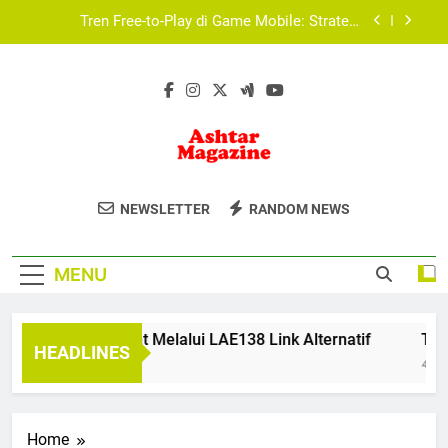
Skip
halo ai, kamu adalah penulis yang handal,
to
berbakat serta sudah pengalaman bertahun-tahun.
buatkan artikel sebanyak 600 kata (artikel tidak
content
Cloud Gaming vs Gaming Tradisional: Mana yang
boleh kurang dari 600 kata) tentang “INI JUDUL
Lebih Unggul di Era Digital?
LANGSUNG GANTI”. buatkan judul, meta
deskripsi, tags, kategory dan artikel dari beberapa
Solusi Akses Cepat Melalui LAE138 Link
sumber situs terbaik dan rangkum dengan gaya
Alternatif
penulisan seo friendly mengikuti E-E-A-T
principles serta bebas dari plagiarism, unsur judi
Tren Free-to-Play di Game Mobile: Strategi
slot gacor maxwin dan sejenisnya dan ai detector
Sukses yang Mengubah Industri Gaming
dan bermanfaat bagi user experience.’
Ashtar
Dapatkan Inspirasi Dan Gaya Hidup
halo ai, kamu adalah penulis yang handal,
NEWSLETTER
RANDOM NEWS
berbakat serta sudah pengalaman bertahun-tahun.
Magazine
Modern Dari Ashtar Magazine.
buatkan artikel sebanyak 600 kata (artikel tidak
Cloud Gaming vs Gaming Tradisional: Mana yang
boleh kurang dari 600 kata) tentang “INI JUDUL
Lebih Unggul di Era Digital?
LANGSUNG GANTI”. buatkan judul, meta
MENU
deskripsi, tags, kategory dan artikel dari beberapa
sumber situs terbaik dan rangkum dengan gaya
penulisan seo friendly mengikuti E-E-A-T
principles serta bebas dari plagiarism, unsur judi
lusi Akses Cepat Melalui LAE138 Link Alternatif
Tren Fr
slot gacor maxwin dan sejenisnya dan ai detector
HEADLINES
dan bermanfaat bagi user experience.’
Months Ago
4 Months
Home