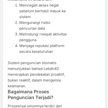
Mencegah akses ilegal
sebelum berhasil masuk ke
sistem
Mengurangi risiko
pencurian data
Melindungi riwayat aktivitas
pengguna
Menjaga reputasi platform
secara keseluruhan
Sistem penguncian otomatis
menunjukkan bahwa Lebah4D
menerapkan pendekatan proaktif,
bukan reaktif, dalam mengelola
keamanan.
Bagaimana Proses
Penguncian Terjadi?
Prosesnya umumnya terdiri dari