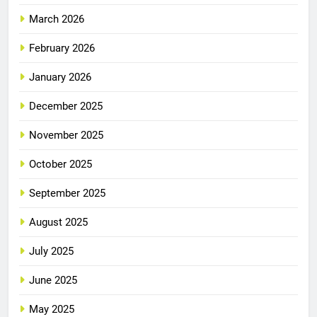
March 2026
February 2026
January 2026
December 2025
November 2025
October 2025
September 2025
August 2025
July 2025
June 2025
May 2025