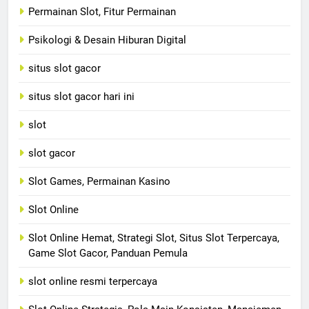
Permainan Slot, Fitur Permainan
Psikologi & Desain Hiburan Digital
situs slot gacor
situs slot gacor hari ini
slot
slot gacor
Slot Games, Permainan Kasino
Slot Online
Slot Online Hemat, Strategi Slot, Situs Slot Terpercaya,
Game Slot Gacor, Panduan Pemula
slot online resmi terpercaya