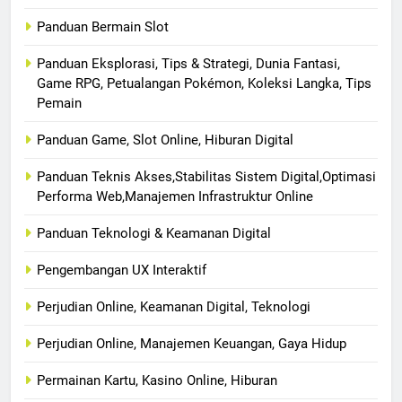
Panduan Bermain Slot
Panduan Eksplorasi, Tips & Strategi, Dunia Fantasi,
Game RPG, Petualangan Pokémon, Koleksi Langka, Tips
Pemain
Panduan Game, Slot Online, Hiburan Digital
Panduan Teknis Akses,Stabilitas Sistem Digital,Optimasi
Performa Web,Manajemen Infrastruktur Online
Panduan Teknologi & Keamanan Digital
Pengembangan UX Interaktif
Perjudian Online, Keamanan Digital, Teknologi
Perjudian Online, Manajemen Keuangan, Gaya Hidup
Permainan Kartu, Kasino Online, Hiburan