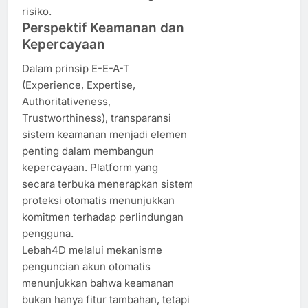
risiko.
Perspektif Keamanan dan
Kepercayaan
Dalam prinsip E-E-A-T
(Experience, Expertise,
Authoritativeness,
Trustworthiness), transparansi
sistem keamanan menjadi elemen
penting dalam membangun
kepercayaan. Platform yang
secara terbuka menerapkan sistem
proteksi otomatis menunjukkan
komitmen terhadap perlindungan
pengguna.
Lebah4D melalui mekanisme
penguncian akun otomatis
menunjukkan bahwa keamanan
bukan hanya fitur tambahan, tetapi