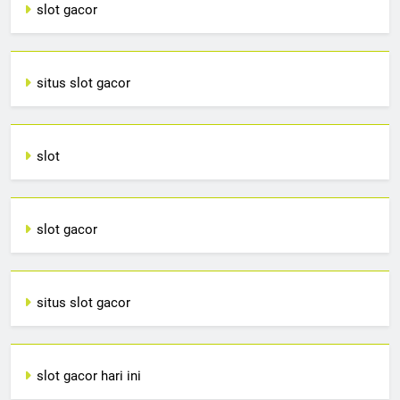
slot gacor
situs slot gacor
slot
slot gacor
situs slot gacor
slot gacor hari ini