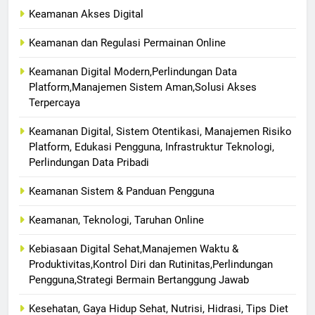
Keamanan Akses Digital
Keamanan dan Regulasi Permainan Online
Keamanan Digital Modern,Perlindungan Data
Platform,Manajemen Sistem Aman,Solusi Akses
Terpercaya
Keamanan Digital, Sistem Otentikasi, Manajemen Risiko
Platform, Edukasi Pengguna, Infrastruktur Teknologi,
Perlindungan Data Pribadi
Keamanan Sistem & Panduan Pengguna
Keamanan, Teknologi, Taruhan Online
Kebiasaan Digital Sehat,Manajemen Waktu &
Produktivitas,Kontrol Diri dan Rutinitas,Perlindungan
Pengguna,Strategi Bermain Bertanggung Jawab
Kesehatan, Gaya Hidup Sehat, Nutrisi, Hidrasi, Tips Diet