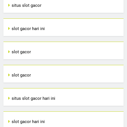
situs slot gacor
slot gacor hari ini
slot gacor
slot gacor
situs slot gacor hari ini
slot gacor hari ini