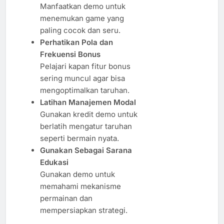
Manfaatkan demo untuk
menemukan game yang
paling cocok dan seru.
Perhatikan Pola dan
Frekuensi Bonus
Pelajari kapan fitur bonus
sering muncul agar bisa
mengoptimalkan taruhan.
Latihan Manajemen Modal
Gunakan kredit demo untuk
berlatih mengatur taruhan
seperti bermain nyata.
Gunakan Sebagai Sarana
Edukasi
Gunakan demo untuk
memahami mekanisme
permainan dan
mempersiapkan strategi.