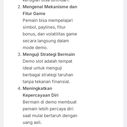
Mengenal Mekanisme dan
Fitur Game
Pemain bisa mempelajari
simbol, paylines, fitur
bonus, dan volatilitas game
secara langsung dalam
mode demo.
Menguji Strategi Bermain
Demo slot adalah tempat
ideal untuk menguji
berbagai strategi taruhan
tanpa tekanan finansial.
Meningkatkan
Kepercayaan Diri
Bermain di demo membuat
pemain lebih percaya diri
saat mulai bertaruh dengan
uang asli.