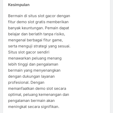
Kesimpulan
Bermain di situs slot gacor dengan
fitur demo slot gratis memberikan
banyak keuntungan. Pemain dapat
belajar dan berlatih tanpa risiko,
mengenal berbagai fitur game,
serta menguji strategi yang sesuai.
Situs slot gacor sendiri
menawarkan peluang menang
lebih tinggi dan pengalaman
bermain yang menyenangkan
dengan dukungan layanan
profesional. Dengan
memanfaatkan demo slot secara
optimal, peluang kemenangan dan
pengalaman bermain akan
meningkat secara signifikan.