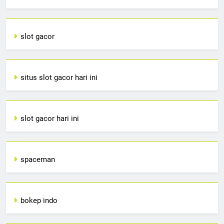
slot gacor
situs slot gacor hari ini
slot gacor hari ini
spaceman
bokep indo