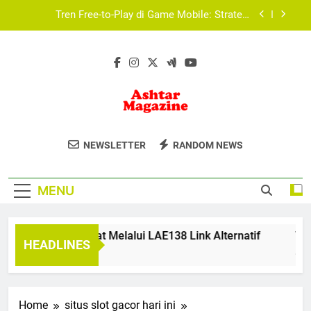
Skip
halo ai, kamu adalah penulis yang handal,
to
berbakat serta sudah pengalaman bertahun-tahun.
content
buatkan artikel sebanyak 600 kata (artikel tidak
Cloud Gaming vs Gaming Tradisional: Mana yang
boleh kurang dari 600 kata) tentang “INI JUDUL
Lebih Unggul di Era Digital?
LANGSUNG GANTI”. buatkan judul, meta
deskripsi, tags, kategory dan artikel dari beberapa
Solusi Akses Cepat Melalui LAE138 Link
sumber situs terbaik dan rangkum dengan gaya
Alternatif
penulisan seo friendly mengikuti E-E-A-T
principles serta bebas dari plagiarism, unsur judi
Tren Free-to-Play di Game Mobile: Strategi
slot gacor maxwin dan sejenisnya dan ai detector
Sukses yang Mengubah Industri Gaming
Ashtar
dan bermanfaat bagi user experience.’
Dapatkan Inspirasi Dan Gaya Hidup
halo ai, kamu adalah penulis yang handal,
NEWSLETTER
RANDOM NEWS
berbakat serta sudah pengalaman bertahun-tahun.
Magazine
Modern Dari Ashtar Magazine.
buatkan artikel sebanyak 600 kata (artikel tidak
Cloud Gaming vs Gaming Tradisional: Mana yang
boleh kurang dari 600 kata) tentang “INI JUDUL
Lebih Unggul di Era Digital?
LANGSUNG GANTI”. buatkan judul, meta
MENU
deskripsi, tags, kategory dan artikel dari beberapa
sumber situs terbaik dan rangkum dengan gaya
penulisan seo friendly mengikuti E-E-A-T
principles serta bebas dari plagiarism, unsur judi
olusi Akses Cepat Melalui LAE138 Link Alternatif
Tren F
slot gacor maxwin dan sejenisnya dan ai detector
HEADLINES
dan bermanfaat bagi user experience.’
 Months Ago
4 Month
Home
situs slot gacor hari ini