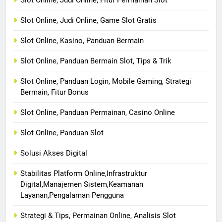
Slot Online, Judi Online, Game Slot Gratis
Slot Online, Kasino, Panduan Bermain
Slot Online, Panduan Bermain Slot, Tips & Trik
Slot Online, Panduan Login, Mobile Gaming, Strategi
Bermain, Fitur Bonus
Slot Online, Panduan Permainan, Casino Online
Slot Online, Panduan Slot
Solusi Akses Digital
Stabilitas Platform Online,Infrastruktur
Digital,Manajemen Sistem,Keamanan
Layanan,Pengalaman Pengguna
Strategi & Tips, Permainan Online, Analisis Slot