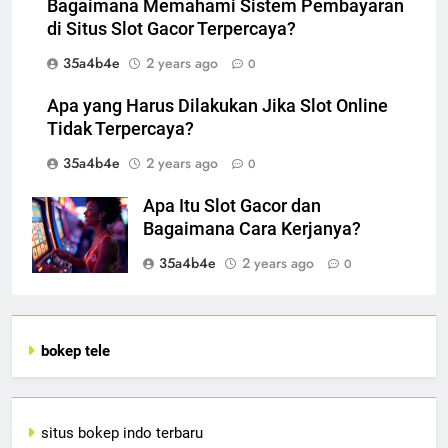
Bagaimana Memahami Sistem Pembayaran
di Situs Slot Gacor Terpercaya?
35a4b4e
2 years ago
0
Apa yang Harus Dilakukan Jika Slot Online
Tidak Terpercaya?
35a4b4e
2 years ago
0
Apa Itu Slot Gacor dan
Bagaimana Cara Kerjanya?
35a4b4e
2 years ago
0
bokep tele
situs bokep indo terbaru