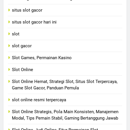
situs slot gacor
situs slot gacor hari ini
slot
slot gacor
Slot Games, Permainan Kasino
Slot Online
Slot Online Hemat, Strategi Slot, Situs Slot Terpercaya,
Game Slot Gacor, Panduan Pemula
slot online resmi terpercaya
Slot Online Strategis, Pola Main Konsisten, Manajemen
Modal, Tips Pemain Stabil, Gaming Bertanggung Jawab
Slot Online, Judi Online, Fitur Permainan Slot