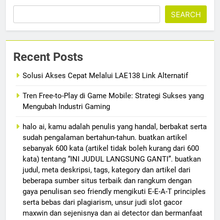
SEARCH
Recent Posts
Solusi Akses Cepat Melalui LAE138 Link Alternatif
Tren Free-to-Play di Game Mobile: Strategi Sukses yang
Mengubah Industri Gaming
halo ai, kamu adalah penulis yang handal, berbakat serta
sudah pengalaman bertahun-tahun. buatkan artikel
sebanyak 600 kata (artikel tidak boleh kurang dari 600
kata) tentang “INI JUDUL LANGSUNG GANTI”. buatkan
judul, meta deskripsi, tags, kategory dan artikel dari
beberapa sumber situs terbaik dan rangkum dengan
gaya penulisan seo friendly mengikuti E-E-A-T principles
serta bebas dari plagiarism, unsur judi slot gacor
maxwin dan sejenisnya dan ai detector dan bermanfaat