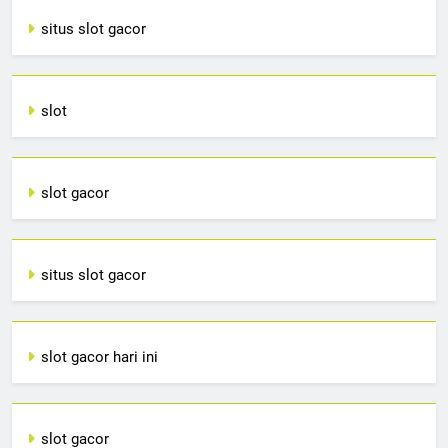
situs slot gacor
slot
slot gacor
situs slot gacor
slot gacor hari ini
slot gacor