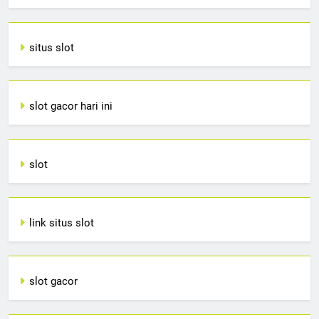
situs slot
slot gacor hari ini
slot
link situs slot
slot gacor