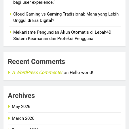
bagi user experience.’
Cloud Gaming vs Gaming Tradisional: Mana yang Lebih
Unggul di Era Digital?
Mekanisme Penguncian Akun Otomatis di Lebah4D:
Sistem Keamanan dan Proteksi Pengguna
Recent Comments
A WordPress Commenter
on
Hello world!
Archives
May 2026
March 2026