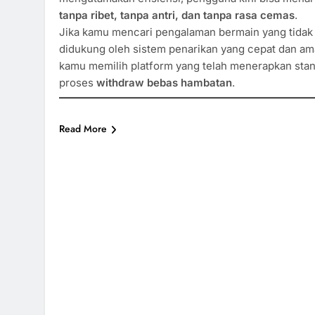
tanpa ribet, tanpa antri, dan tanpa rasa cemas
.
Jika kamu mencari pengalaman bermain yang tidak 
didukung oleh sistem penarikan yang cepat dan am
kamu memilih platform yang telah menerapkan stan
proses
withdraw bebas hambatan
.
Read More