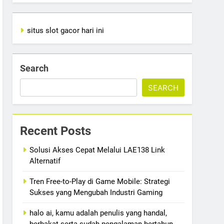
situs slot gacor hari ini
Search
SEARCH
Recent Posts
Solusi Akses Cepat Melalui LAE138 Link
Alternatif
Tren Free-to-Play di Game Mobile: Strategi
Sukses yang Mengubah Industri Gaming
halo ai, kamu adalah penulis yang handal,