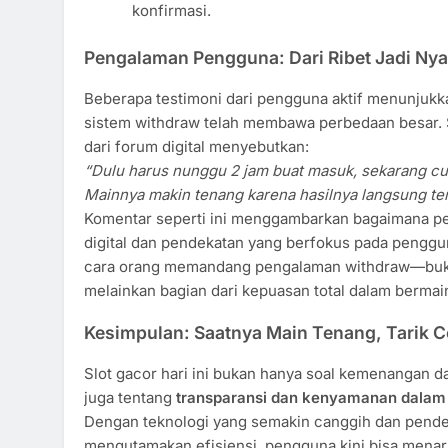
konfirmasi.
Pengalaman Pengguna: Dari Ribet Jadi Ny
Beberapa testimoni dari pengguna aktif menunjuk
sistem withdraw telah membawa perbedaan besar. 
dari forum digital menyebutkan:
“Dulu harus nunggu 2 jam buat masuk, sekarang cu
Mainnya makin tenang karena hasilnya langsung ter
Komentar seperti ini menggambarkan bagaimana per
digital dan pendekatan yang berfokus pada pengg
cara orang memandang pengalaman withdraw—bukan
melainkan bagian dari kepuasan total dalam bermai
Kesimpulan: Saatnya Main Tenang, Tarik C
Slot gacor hari ini bukan hanya soal kemenangan d
juga tentang
transparansi dan kenyamanan dalam
Dengan teknologi yang semakin canggih dan pend
mengutamakan efisiensi, pengguna kini bisa menar