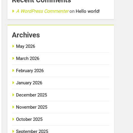
Recent Comments
A WordPress Commenter
on
Hello world!
Archives
May 2026
March 2026
February 2026
January 2026
December 2025
November 2025
October 2025
September 2025