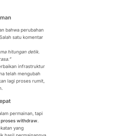
aman
kan bahwa perubahan
Salah satu komentar
ma hitungan detik.
asa.”
baikan infrastruktur
una telah mengubah
 lagi proses rumit,
n.
epat
alam permainan, tapi
 proses withdraw
.
ekatan yang
ik hasil permainannya