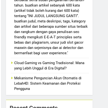
berbakat serta sudah pengalaman bertahun-
tahun. buatkan artikel sebanyak 600 kata
(artikel tidak boleh kurang dari 600 kata)
tentang “INI JUDUL LANGSUNG GANTI”.
buatkan judul, meta deskripsi, tags, kategory
dan artikel dari beberapa sumber situs terbaik
dan rangkum dengan gaya penulisan seo
friendly mengikuti E-E-A-T principles serta
bebas dari plagiarism, unsur judi slot gacor
maxwin dan sejenisnya dan ai detector dan
bermanfaat bagi user experience.’
Cloud Gaming vs Gaming Tradisional: Mana
yang Lebih Unggul di Era Digital?
Mekanisme Penguncian Akun Otomatis di
Lebah4D: Sistem Keamanan dan Proteksi
Pengguna