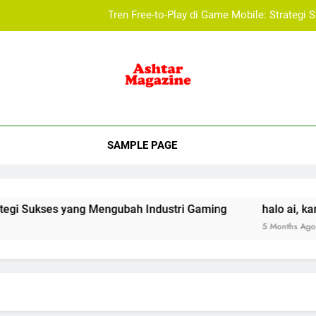
Tren Free-to-Play di Game Mobile: Strategi
alo ai, kamu adalah penulis yang handal, berbakat serta sudah peng
sebanyak 600 kata (artikel tidak boleh kurang dari 600 kata
buatkan judul, meta deskripsi, tags, kategory dan artikel dari be
Cloud Gaming vs Gaming Tradisional: M
engan gaya penulisan seo friendly mengikuti E-E-A-T principles serta
gacor maxwin dan sejenisnya dan ai detector
tar Magazine
Solusi Akse
Inspirasi Dan Gaya Hidup Modern Dari Ashtar Magazine.
Tren Free-to-Play di Game Mobile: Strategi
SAMPLE PAGE
alo ai, kamu adalah penulis yang handal, berbakat serta sudah peng
sebanyak 600 kata (artikel tidak boleh kurang dari 600 kata
buatkan judul, meta deskripsi, tags, kategory dan artikel dari be
Cloud Gaming vs Gaming Tradisional: M
engan gaya penulisan seo friendly mengikuti E-E-A-T principles serta
yang Mengubah Industri Gaming
halo ai, kamu adalah pen
gacor maxwin dan sejenisnya dan ai detector
5 Months Ago