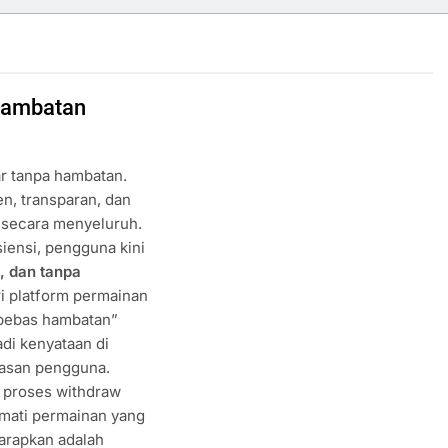
 Hambatan
ar tanpa hambatan.
n, transparan, dan
 secara menyeluruh.
iensi, pengguna kini
, dan tanpa
i platform permainan
i bebas hambatan”
di kenyataan di
asan pengguna.
, proses withdraw
kmati permainan yang
harapkan adalah