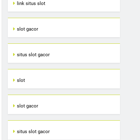
link situs slot
slot gacor
situs slot gacor
slot
slot gacor
situs slot gacor