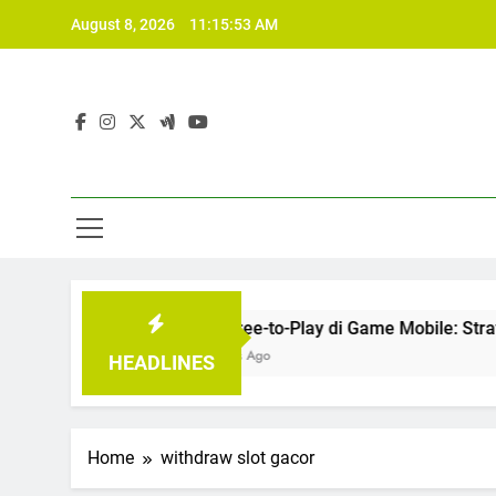
Skip
August 8, 2026
11:15:54 AM
to
content
h
d
Ash
Dapatkan 
h
d
if
Tren Free-to-Play di Game Mobile: Strategi Sukses 
4 Months Ago
HEADLINES
Home
withdraw slot gacor