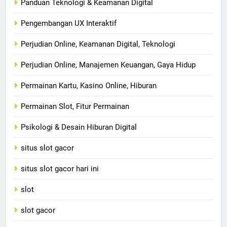
Panduan Teknologi & Keamanan Digital
Pengembangan UX Interaktif
Perjudian Online, Keamanan Digital, Teknologi
Perjudian Online, Manajemen Keuangan, Gaya Hidup
Permainan Kartu, Kasino Online, Hiburan
Permainan Slot, Fitur Permainan
Psikologi & Desain Hiburan Digital
situs slot gacor
situs slot gacor hari ini
slot
slot gacor