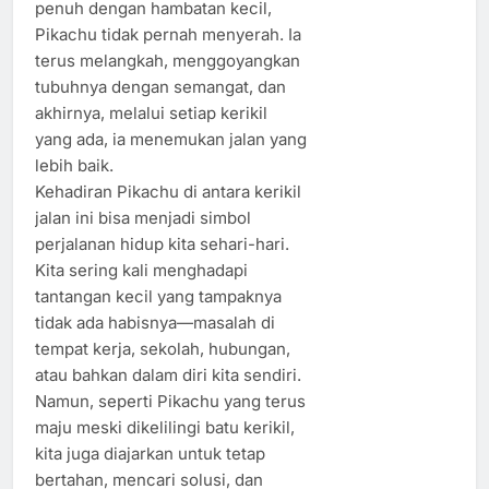
penuh dengan hambatan kecil,
Pikachu tidak pernah menyerah. Ia
terus melangkah, menggoyangkan
tubuhnya dengan semangat, dan
akhirnya, melalui setiap kerikil
yang ada, ia menemukan jalan yang
lebih baik.
Kehadiran Pikachu di antara kerikil
jalan ini bisa menjadi simbol
perjalanan hidup kita sehari-hari.
Kita sering kali menghadapi
tantangan kecil yang tampaknya
tidak ada habisnya—masalah di
tempat kerja, sekolah, hubungan,
atau bahkan dalam diri kita sendiri.
Namun, seperti Pikachu yang terus
maju meski dikelilingi batu kerikil,
kita juga diajarkan untuk tetap
bertahan, mencari solusi, dan