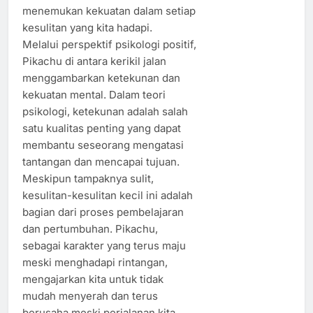
menemukan kekuatan dalam setiap
kesulitan yang kita hadapi.
Melalui perspektif psikologi positif,
Pikachu di antara kerikil jalan
menggambarkan ketekunan dan
kekuatan mental. Dalam teori
psikologi, ketekunan adalah salah
satu kualitas penting yang dapat
membantu seseorang mengatasi
tantangan dan mencapai tujuan.
Meskipun tampaknya sulit,
kesulitan-kesulitan kecil ini adalah
bagian dari proses pembelajaran
dan pertumbuhan. Pikachu,
sebagai karakter yang terus maju
meski menghadapi rintangan,
mengajarkan kita untuk tidak
mudah menyerah dan terus
berusaha meski perjalanan kita