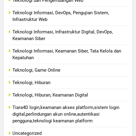
Teknologi dan Pengembangan Web
Teknologi Informasi, DevOps, Pengujian Sistem,
Infrastruktur Web
Teknologi Informasi, Infrastruktur Digital, DevOps,
Keamanan Siber
Teknologi Informasi, Keamanan Siber, Tata Kelola dan
Kepatuhan
Teknologi, Game Online
Teknologi, Hiburan
Teknologi, Hiburan, Keamanan Digital
Tiara4D login,keamanan akses platform,sistem login
digital,perlindungan akun online,autentikasi
pengguna,teknologi keamanan platform
Uncategorized