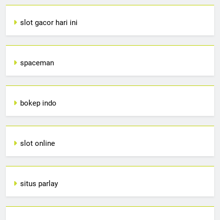
slot gacor hari ini
spaceman
bokep indo
slot online
situs parlay