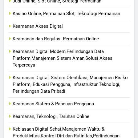
Judi Online, Slot Online, Strategi Permainan
Kasino Online, Permainan Slot, Teknologi Permainan
Keamanan Akses Digital
Keamanan dan Regulasi Permainan Online
Keamanan Digital Modern,Perlindungan Data
Platform,Manajemen Sistem Aman,Solusi Akses
Terpercaya
Keamanan Digital, Sistem Otentikasi, Manajemen Risiko
Platform, Edukasi Pengguna, Infrastruktur Teknologi,
Perlindungan Data Pribadi
Keamanan Sistem & Panduan Pengguna
Keamanan, Teknologi, Taruhan Online
Kebiasaan Digital Sehat,Manajemen Waktu &
Produktivitas,Kontrol Diri dan Rutinitas,Perlindungan