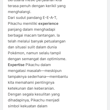
terasa penuh dengan kerikil yang
menghalangi.
Dari sudut pandang E-E-A-T,
Pikachu memiliki
experience
panjang dalam menghadapi
berbagai macam tantangan. Ia
telah melalui banyak petualangan
dan situasi sulit dalam dunia
Pokémon, namun selalu tampil
dengan semangat dan optimisme.
Expertise
Pikachu dalam
mengatasi masalah—meskipun
tampaknya sederhana—membantu
kita memahami pentingnya
ketekunan dan keberanian.
Dengan segala kesulitan yang
dihadapinya, Pikachu menjadi
simbol kekuatan dalam