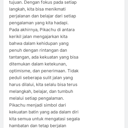
tujuan. Dengan fokus pada setiap
langkah, kita bisa menikmati
perjalanan dan belajar dari setiap
pengalaman yang kita hadapi.
Pada akhirnya, Pikachu di antara
kerikil jalan mengajarkan kita
bahwa dalam kehidupan yang
penuh dengan rintangan dan
tantangan, ada kekuatan yang bisa
ditemukan dalam ketekunan,
optimisme, dan penerimaan. Tidak
peduli seberapa sulit jalan yang
harus dilalui, kita selalu bisa terus
melangkah, belajar, dan tumbuh
melalui setiap pengalaman.
Pikachu menjadi simbol dari
kekuatan batin yang ada dalam diri
kita semua untuk mengatasi segala
hambatan dan tetap berjalan