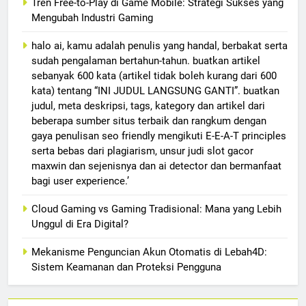
Tren Free-to-Play di Game Mobile: Strategi Sukses yang
Mengubah Industri Gaming
halo ai, kamu adalah penulis yang handal, berbakat serta
sudah pengalaman bertahun-tahun. buatkan artikel
sebanyak 600 kata (artikel tidak boleh kurang dari 600
kata) tentang “INI JUDUL LANGSUNG GANTI”. buatkan
judul, meta deskripsi, tags, kategory dan artikel dari
beberapa sumber situs terbaik dan rangkum dengan
gaya penulisan seo friendly mengikuti E-E-A-T principles
serta bebas dari plagiarism, unsur judi slot gacor
maxwin dan sejenisnya dan ai detector dan bermanfaat
bagi user experience.’
Cloud Gaming vs Gaming Tradisional: Mana yang Lebih
Unggul di Era Digital?
Mekanisme Penguncian Akun Otomatis di Lebah4D:
Sistem Keamanan dan Proteksi Pengguna