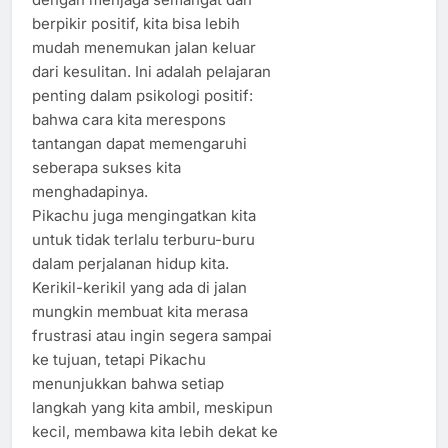
berpikir positif, kita bisa lebih
mudah menemukan jalan keluar
dari kesulitan. Ini adalah pelajaran
penting dalam psikologi positif:
bahwa cara kita merespons
tantangan dapat memengaruhi
seberapa sukses kita
menghadapinya.
Pikachu juga mengingatkan kita
untuk tidak terlalu terburu-buru
dalam perjalanan hidup kita.
Kerikil-kerikil yang ada di jalan
mungkin membuat kita merasa
frustrasi atau ingin segera sampai
ke tujuan, tetapi Pikachu
menunjukkan bahwa setiap
langkah yang kita ambil, meskipun
kecil, membawa kita lebih dekat ke