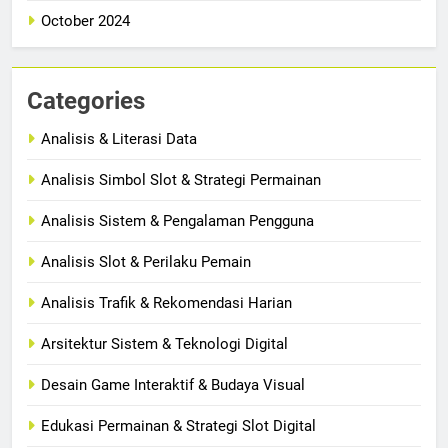
October 2024
Categories
Analisis & Literasi Data
Analisis Simbol Slot & Strategi Permainan
Analisis Sistem & Pengalaman Pengguna
Analisis Slot & Perilaku Pemain
Analisis Trafik & Rekomendasi Harian
Arsitektur Sistem & Teknologi Digital
Desain Game Interaktif & Budaya Visual
Edukasi Permainan & Strategi Slot Digital