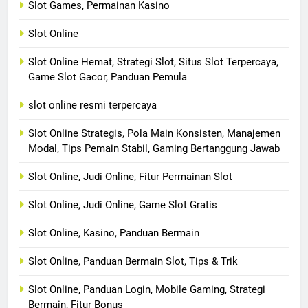
Slot Games, Permainan Kasino
Slot Online
Slot Online Hemat, Strategi Slot, Situs Slot Terpercaya,
Game Slot Gacor, Panduan Pemula
slot online resmi terpercaya
Slot Online Strategis, Pola Main Konsisten, Manajemen
Modal, Tips Pemain Stabil, Gaming Bertanggung Jawab
Slot Online, Judi Online, Fitur Permainan Slot
Slot Online, Judi Online, Game Slot Gratis
Slot Online, Kasino, Panduan Bermain
Slot Online, Panduan Bermain Slot, Tips & Trik
Slot Online, Panduan Login, Mobile Gaming, Strategi
Bermain, Fitur Bonus