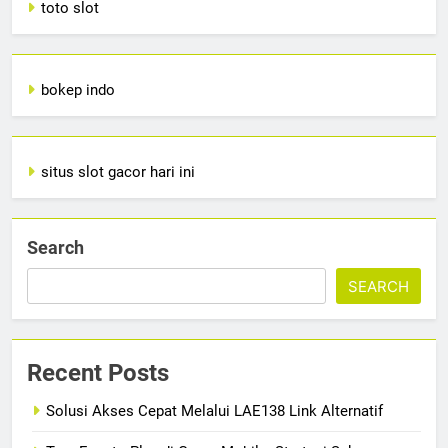
toto slot
bokep indo
situs slot gacor hari ini
Search
SEARCH
Recent Posts
Solusi Akses Cepat Melalui LAE138 Link Alternatif