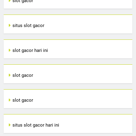
slot gacor
situs slot gacor
slot gacor hari ini
slot gacor
slot gacor
situs slot gacor hari ini