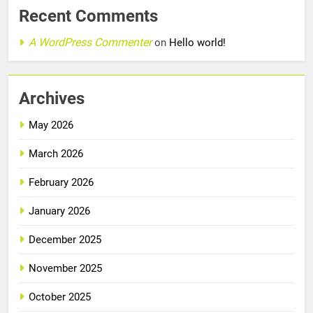
Recent Comments
A WordPress Commenter
on
Hello world!
Archives
May 2026
March 2026
February 2026
January 2026
December 2025
November 2025
October 2025