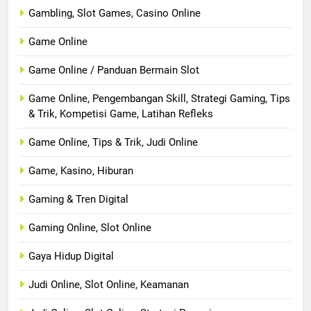
Gambling, Slot Games, Casino Online
Game Online
Game Online / Panduan Bermain Slot
Game Online, Pengembangan Skill, Strategi Gaming, Tips
& Trik, Kompetisi Game, Latihan Refleks
Game Online, Tips & Trik, Judi Online
Game, Kasino, Hiburan
Gaming & Tren Digital
Gaming Online, Slot Online
Gaya Hidup Digital
Judi Online, Slot Online, Keamanan