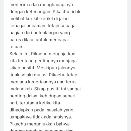
menerima dan menghadapinya
dengan ketenangan. Pikachu tidak
melihat kerikil-kerikil di jalan
sebagai ancaman, tetapi sebagai
bagian dari petualangan yang
harus dilalui untuk mencapai
tujuan.
Selain itu, Pikachu mengajarkan
kita tentang pentingnya menjaga
sikap positif. Meskipun jalannya
tidak selalu mulus, Pikachu tetap
menjaga keceriaannya dan terus
melangkah. Sikap positif ini sangat
penting dalam kehidupan sehari-
hari, terutama ketika kita
dihadapkan pada masalah yang
tampaknya tidak ada habisnya.
Pikachu menunjukkan bahwa
dengan menjaga semangat dan