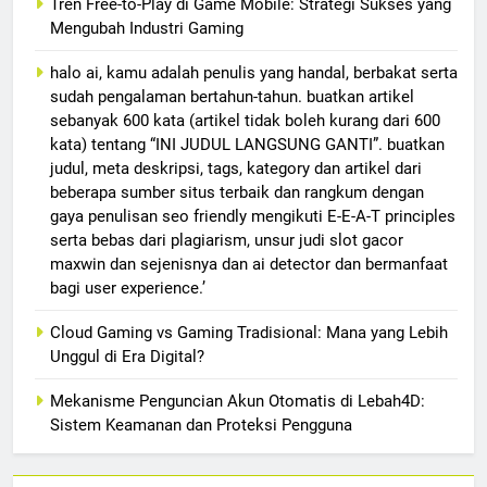
Tren Free-to-Play di Game Mobile: Strategi Sukses yang
Mengubah Industri Gaming
halo ai, kamu adalah penulis yang handal, berbakat serta
sudah pengalaman bertahun-tahun. buatkan artikel
sebanyak 600 kata (artikel tidak boleh kurang dari 600
kata) tentang “INI JUDUL LANGSUNG GANTI”. buatkan
judul, meta deskripsi, tags, kategory dan artikel dari
beberapa sumber situs terbaik dan rangkum dengan
gaya penulisan seo friendly mengikuti E-E-A-T principles
serta bebas dari plagiarism, unsur judi slot gacor
maxwin dan sejenisnya dan ai detector dan bermanfaat
bagi user experience.’
Cloud Gaming vs Gaming Tradisional: Mana yang Lebih
Unggul di Era Digital?
Mekanisme Penguncian Akun Otomatis di Lebah4D:
Sistem Keamanan dan Proteksi Pengguna