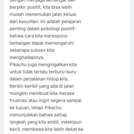
berpikir positif, kita bisa lebih
mudah menemukan jalan keluar
dari kesulitan. Ini adalah pelajaran
penting dalam psikologi positif:
bahwa cara kita merespons
tantangan dapat memengaruhi
seberapa sukses kita
menghadapinya.
Pikachu juga mengingatkan kita
untuk tidak terlalu terburu-buru
dalam perjalanan hidup kita.
Kerikil-kerikil yang ada di jalan
mungkin membuat kita merasa
frustrasi atau ingin segera sampai
ke tujuan, tetapi Pikachu
menunjukkan bahwa setiap
langkah yang kita ambil, meskipun
kecil, membawa kita lebih dekat ke