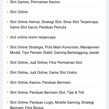
Slot Games, Permainan Kasino
Slot Online
Slot Online Hemat, Strategi Slot, Situs Slot Terpercaya,
Game Slot Gacor, Panduan Pemula
slot online resmi terpercaya
Slot Online Strategis, Pola Main Konsisten, Manajemen
Modal, Tips Pemain Stabil, Gaming Bertanggung Jawab
Slot Online, Judi Online, Fitur Permainan Slot
Slot Online, Judi Online, Game Slot Gratis
Slot Online, Kasino, Panduan Bermain
Slot Online, Panduan Bermain Slot, Tips & Trik
Slot Online, Panduan Login, Mobile Gaming, Strategi
Bermain, Fitur Bonus