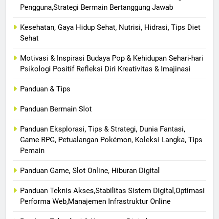
Pengguna,Strategi Bermain Bertanggung Jawab
Kesehatan, Gaya Hidup Sehat, Nutrisi, Hidrasi, Tips Diet
Sehat
Motivasi & Inspirasi Budaya Pop & Kehidupan Sehari-hari
Psikologi Positif Refleksi Diri Kreativitas & Imajinasi
Panduan & Tips
Panduan Bermain Slot
Panduan Eksplorasi, Tips & Strategi, Dunia Fantasi,
Game RPG, Petualangan Pokémon, Koleksi Langka, Tips
Pemain
Panduan Game, Slot Online, Hiburan Digital
Panduan Teknis Akses,Stabilitas Sistem Digital,Optimasi
Performa Web,Manajemen Infrastruktur Online