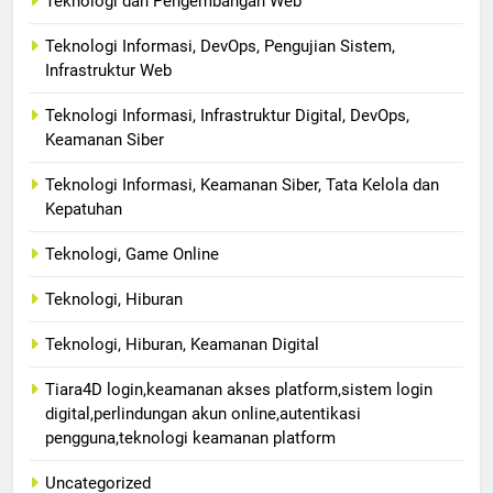
Teknologi dan Pengembangan Web
Teknologi Informasi, DevOps, Pengujian Sistem,
Infrastruktur Web
Teknologi Informasi, Infrastruktur Digital, DevOps,
Keamanan Siber
Teknologi Informasi, Keamanan Siber, Tata Kelola dan
Kepatuhan
Teknologi, Game Online
Teknologi, Hiburan
Teknologi, Hiburan, Keamanan Digital
Tiara4D login,keamanan akses platform,sistem login
digital,perlindungan akun online,autentikasi
pengguna,teknologi keamanan platform
Uncategorized