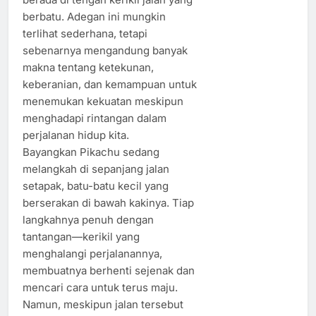
berbatu. Adegan ini mungkin
terlihat sederhana, tetapi
sebenarnya mengandung banyak
makna tentang ketekunan,
keberanian, dan kemampuan untuk
menemukan kekuatan meskipun
menghadapi rintangan dalam
perjalanan hidup kita.
Bayangkan Pikachu sedang
melangkah di sepanjang jalan
setapak, batu-batu kecil yang
berserakan di bawah kakinya. Tiap
langkahnya penuh dengan
tantangan—kerikil yang
menghalangi perjalanannya,
membuatnya berhenti sejenak dan
mencari cara untuk terus maju.
Namun, meskipun jalan tersebut