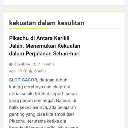
kekuatan dalam kesulitan
Pikachu di Antara Kerikil
Jalan: Menemukan Kekuatan
dalam Perjalanan Sehari-hari
35a4b4e
7 months
ago
0
6 mins
SLOT GACOR
, dengan tubuh
kuning cerahnya dan ekspresi
ceria, selalu terlihat seperti sosok
yang penuh semangat. Namun, di
balik keceriaannya, ada pelajaran
penting yang bisa kita ambil dari
Pikachu, terutama ketika dia
berada di tengah kerikil jalan yang