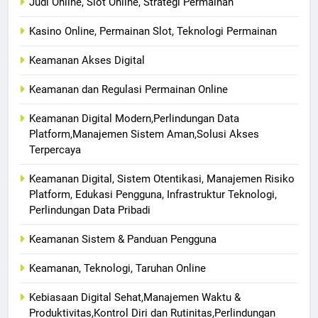
Judi Online, Slot Online, Strategi Permainan
Kasino Online, Permainan Slot, Teknologi Permainan
Keamanan Akses Digital
Keamanan dan Regulasi Permainan Online
Keamanan Digital Modern,Perlindungan Data
Platform,Manajemen Sistem Aman,Solusi Akses
Terpercaya
Keamanan Digital, Sistem Otentikasi, Manajemen Risiko
Platform, Edukasi Pengguna, Infrastruktur Teknologi,
Perlindungan Data Pribadi
Keamanan Sistem & Panduan Pengguna
Keamanan, Teknologi, Taruhan Online
Kebiasaan Digital Sehat,Manajemen Waktu &
Produktivitas,Kontrol Diri dan Rutinitas,Perlindungan