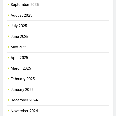
September 2025
August 2025
July 2025
June 2025
May 2025
April 2025
March 2025
February 2025
January 2025
December 2024
November 2024