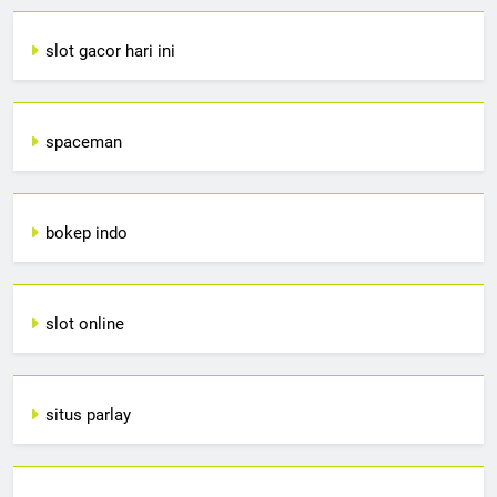
slot gacor hari ini
spaceman
bokep indo
slot online
situs parlay