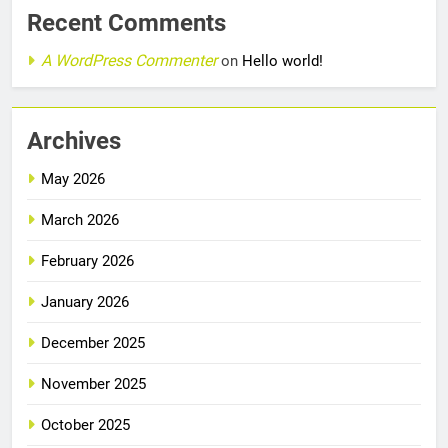
Recent Comments
A WordPress Commenter
on
Hello world!
Archives
May 2026
March 2026
February 2026
January 2026
December 2025
November 2025
October 2025