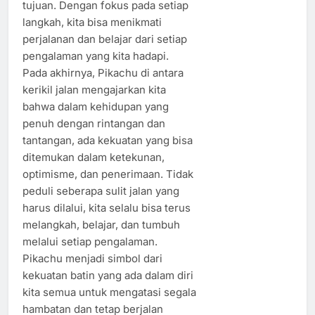
tujuan. Dengan fokus pada setiap
langkah, kita bisa menikmati
perjalanan dan belajar dari setiap
pengalaman yang kita hadapi.
Pada akhirnya, Pikachu di antara
kerikil jalan mengajarkan kita
bahwa dalam kehidupan yang
penuh dengan rintangan dan
tantangan, ada kekuatan yang bisa
ditemukan dalam ketekunan,
optimisme, dan penerimaan. Tidak
peduli seberapa sulit jalan yang
harus dilalui, kita selalu bisa terus
melangkah, belajar, dan tumbuh
melalui setiap pengalaman.
Pikachu menjadi simbol dari
kekuatan batin yang ada dalam diri
kita semua untuk mengatasi segala
hambatan dan tetap berjalan