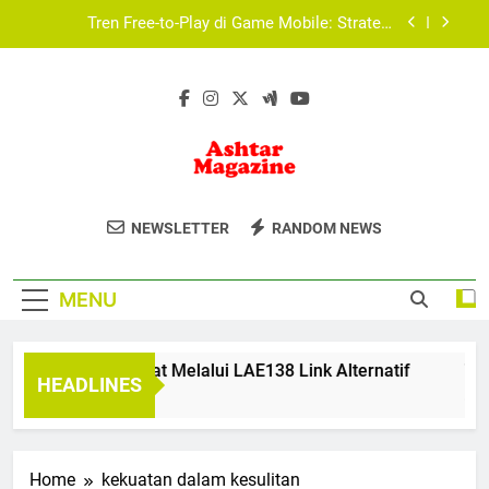
Sukses yang Mengubah Industri Gaming
Skip
halo ai, kamu adalah penulis yang handal,
to
berbakat serta sudah pengalaman bertahun-tahun.
content
buatkan artikel sebanyak 600 kata (artikel tidak
Cloud Gaming vs Gaming Tradisional: Mana yang
boleh kurang dari 600 kata) tentang “INI JUDUL
Lebih Unggul di Era Digital?
LANGSUNG GANTI”. buatkan judul, meta
deskripsi, tags, kategory dan artikel dari beberapa
Solusi Akses Cepat Melalui LAE138 Link
sumber situs terbaik dan rangkum dengan gaya
Alternatif
penulisan seo friendly mengikuti E-E-A-T
principles serta bebas dari plagiarism, unsur judi
Tren Free-to-Play di Game Mobile: Strategi
slot gacor maxwin dan sejenisnya dan ai detector
Sukses yang Mengubah Industri Gaming
Ashtar
dan bermanfaat bagi user experience.’
Dapatkan Inspirasi Dan Gaya Hidup
halo ai, kamu adalah penulis yang handal,
NEWSLETTER
RANDOM NEWS
Magazine
berbakat serta sudah pengalaman bertahun-tahun.
Modern Dari Ashtar Magazine.
buatkan artikel sebanyak 600 kata (artikel tidak
Cloud Gaming vs Gaming Tradisional: Mana yang
boleh kurang dari 600 kata) tentang “INI JUDUL
Lebih Unggul di Era Digital?
LANGSUNG GANTI”. buatkan judul, meta
MENU
deskripsi, tags, kategory dan artikel dari beberapa
sumber situs terbaik dan rangkum dengan gaya
penulisan seo friendly mengikuti E-E-A-T
principles serta bebas dari plagiarism, unsur judi
olusi Akses Cepat Melalui LAE138 Link Alternatif
Tren F
slot gacor maxwin dan sejenisnya dan ai detector
HEADLINES
 Months Ago
4 Month
dan bermanfaat bagi user experience.’
Home
kekuatan dalam kesulitan