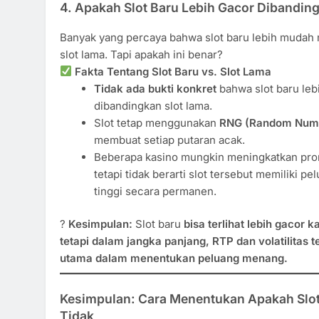
4. Apakah Slot Baru Lebih Gacor Dibandin
Banyak yang percaya bahwa slot baru lebih mudah
slot lama. Tapi apakah ini benar?
Fakta Tentang Slot Baru vs. Slot Lama
Tidak ada bukti konkret
bahwa slot baru leb
dibandingkan slot lama.
Slot tetap menggunakan
RNG (Random Numb
membuat setiap putaran acak.
Beberapa kasino mungkin meningkatkan prom
tetapi tidak berarti slot tersebut memiliki p
tinggi secara permanen.
?
Kesimpulan:
Slot baru
bisa terlihat lebih gacor 
tetapi dalam jangka panjang, RTP dan volatilitas t
utama dalam menentukan peluang menang.
Kesimpulan: Cara Menentukan Apakah Slot
Tidak