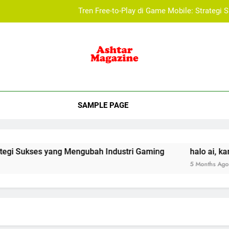
Tren Free-to-Play di Game Mobile: Strategi
alo ai, kamu adalah penulis yang handal, berbakat serta sudah peng
sebanyak 600 kata (artikel tidak boleh kurang dari 600 kata
buatkan judul, meta deskripsi, tags, kategory dan artikel dari be
Cloud Gaming vs Gaming Tradisional: M
engan gaya penulisan seo friendly mengikuti E-E-A-T principles serta
gacor maxwin dan sejenisnya dan ai detector
tar Magazine
Solusi Akse
Inspirasi Dan Gaya Hidup Modern Dari Ashtar Magazine.
Tren Free-to-Play di Game Mobile: Strategi
SAMPLE PAGE
alo ai, kamu adalah penulis yang handal, berbakat serta sudah peng
sebanyak 600 kata (artikel tidak boleh kurang dari 600 kata
buatkan judul, meta deskripsi, tags, kategory dan artikel dari be
Cloud Gaming vs Gaming Tradisional: M
engan gaya penulisan seo friendly mengikuti E-E-A-T principles serta
yang Mengubah Industri Gaming
halo ai, kamu adalah pen
gacor maxwin dan sejenisnya dan ai detector
5 Months Ago