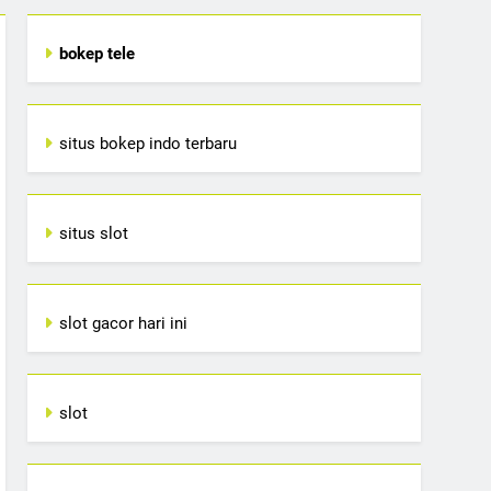
bokep tele
situs bokep indo terbaru
situs slot
slot gacor hari ini
slot