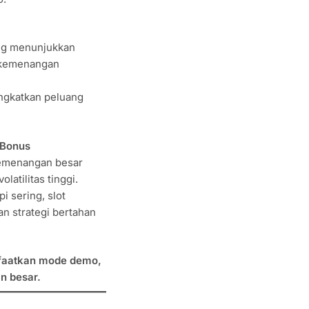
ng menunjukkan
 kemenangan
ingkatkan peluang
 Bonus
kemenangan besar
latilitas tinggi.
i sering, slot
n strategi bertahan
anfaatkan mode demo,
n besar.