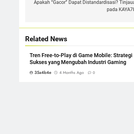
navigation
Apakah “Gacor” Dapat Distandardisasi? Tinjau
pada KAYA7
Related News
Tren Free-to-Play di Game Mobile: Strategi
Sukses yang Mengubah Industri Gaming
35a4b4e
4 Months Ago
0