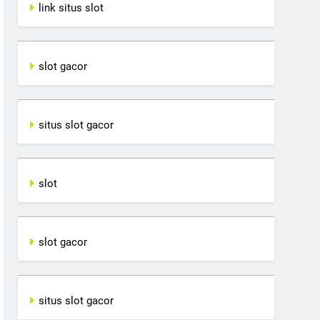
link situs slot
slot gacor
situs slot gacor
slot
slot gacor
situs slot gacor