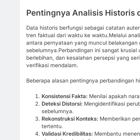
Pentingnya Analisis Historis 
Data historis berfungsi sebagai catatan au
tren faktual dari waktu ke waktu.Melalui anali
antara pernyataan yang muncul belakangan 
sebelumnya.Perbandingan ini sangat krusial u
berlebihan, dan kesalahan persepsi yang ser
verifikasi mendalam.
Beberapa alasan pentingnya perbandingan his
Konsistensi Fakta:
Menilai apakah naras
Deteksi Distorsi:
Mengidentifikasi perub
sebelumnya.
Rekonstruksi Konteks:
Memberikan pers
tertentu.
Validasi Kredibilitas:
Membantu menentu