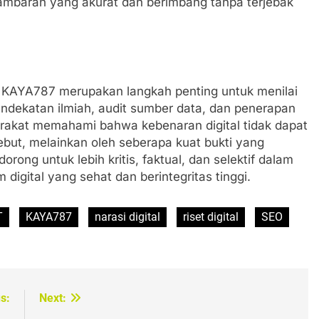
ambaran yang akurat dan berimbang tanpa terjebak
si KAYA787 merupakan langkah penting untuk menilai
endekatan ilmiah, audit sumber data, dan penerapan
yarakat memahami bahwa kebenaran digital tidak dapat
ebut, melainkan oleh seberapa kuat bukti yang
ng untuk lebih kritis, faktual, dan selektif dalam
 digital yang sehat dan berintegritas tinggi.
T
KAYA787
narasi digital
riset digital
SEO
s:
Next: