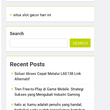
situs slot gacor hari ini
Search
SEARCH
Recent Posts
Solusi Akses Cepat Melalui LAE138 Link
Alternatif
Tren Free-to-Play di Game Mobile: Strategi
Sukses yang Mengubah Industri Gaming
halo ai, kamu adalah penulis yang handal,