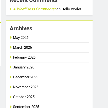
Recent Comments
A WordPress Commenter
on
Hello world!
Archives
May 2026
March 2026
February 2026
January 2026
December 2025
November 2025
October 2025
September 2025