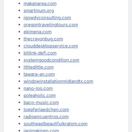
makanarea.com
smartmum.org
jgowdyconsulting.com
oregontravelingtours.com
ekimena.com
thecrayonbug.com
clouddesktopservice.com
bitlink-defi.com
systemgoodcondition.com
littledittle.com
tawara-an.com
windowinstallationmidlandtx.com
nano-loo.com
poleaholic.com
baco-music.com
toepferlaedchen.com
radioencuentros.com
southeastbeautifulkratom.com
janimakinen.com