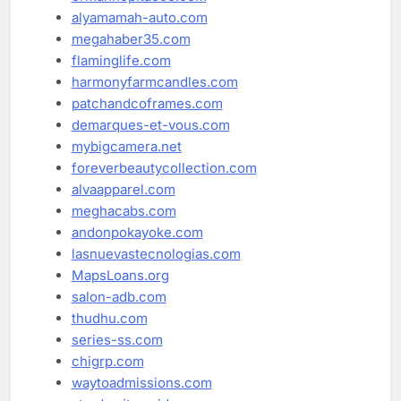
alyamamah-auto.com
megahaber35.com
flaminglife.com
harmonyfarmcandles.com
patchandcoframes.com
demarques-et-vous.com
mybigcamera.net
foreverbeautycollection.com
alvaapparel.com
meghacabs.com
andonpokayoke.com
lasnuevastecnologias.com
MapsLoans.org
salon-adb.com
thudhu.com
series-ss.com
chigrp.com
waytoadmissions.com