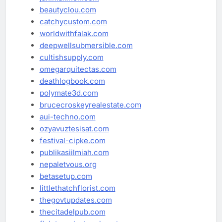
beautyclou.com
catchycustom.com
worldwithfalak.com
deepwellsubmersible.com
cultishsupply.com
omegarquitectas.com
deathlogbook.com
polymate3d.com
brucecroskeyrealestate.com
aui-techno.com
ozyavuztesisat.com
festival-cipke.com
publikasiilmiah.com
nepaletvous.org
betasetup.com
littlethatchflorist.com
thegovtupdates.com
thecitadelpub.com