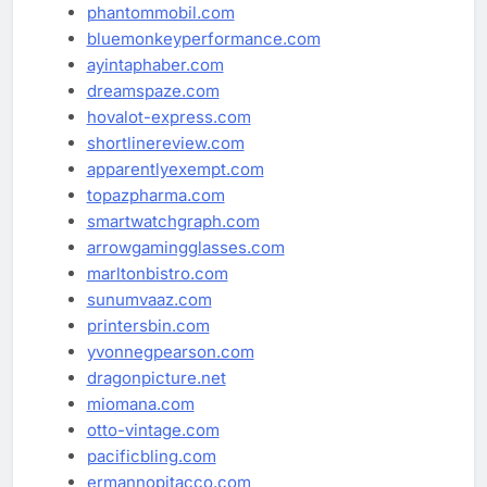
phantommobil.com
bluemonkeyperformance.com
ayintaphaber.com
dreamspaze.com
hovalot-express.com
shortlinereview.com
apparentlyexempt.com
topazpharma.com
smartwatchgraph.com
arrowgamingglasses.com
marltonbistro.com
sunumvaaz.com
printersbin.com
yvonnegpearson.com
dragonpicture.net
miomana.com
otto-vintage.com
pacificbling.com
ermannopitacco.com