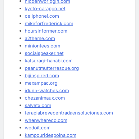
hiddenworldgin.com
kyoto-carappo.net
cellphonei.com
mikeforfrederick.com
hoursinformer.com
a2theme.com
miniontees.com
socialspeaker.net
katsuragi-hanabi.com
peanutmutterrescue.org
bjjinspired.com
mexampac.org
idunn-watches.com
chezanimaux.com
salvetx.com
terapiabrevecentradaensoluciones.com
whenwhereco.com
wcdoit.com
kampouridespoina.com