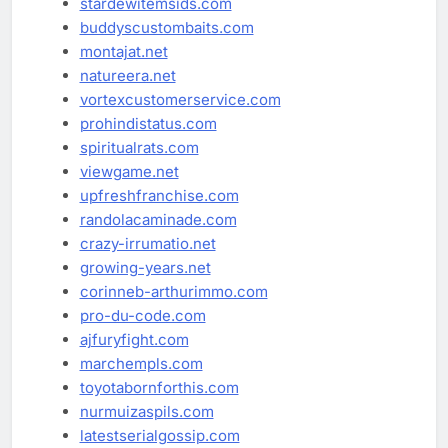
stardewitemsids.com
buddyscustombaits.com
montajat.net
natureera.net
vortexcustomerservice.com
prohindistatus.com
spiritualrats.com
viewgame.net
upfreshfranchise.com
randolacaminade.com
crazy-irrumatio.net
growing-years.net
corinneb-arthurimmo.com
pro-du-code.com
ajfuryfight.com
marchempls.com
toyotabornforthis.com
nurmuizaspils.com
latestserialgossip.com