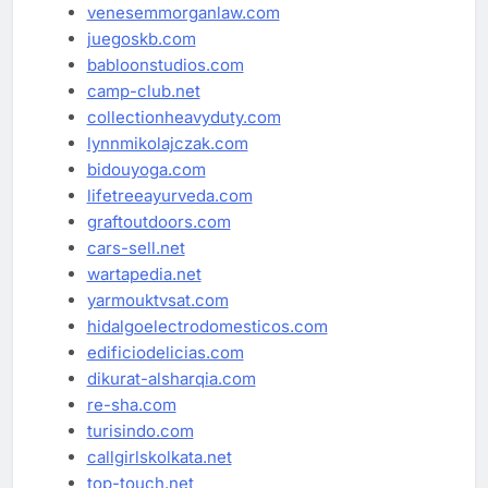
venesemmorganlaw.com
juegoskb.com
babloonstudios.com
camp-club.net
collectionheavyduty.com
lynnmikolajczak.com
bidouyoga.com
lifetreeayurveda.com
graftoutdoors.com
cars-sell.net
wartapedia.net
yarmouktvsat.com
hidalgoelectrodomesticos.com
edificiodelicias.com
dikurat-alsharqia.com
re-sha.com
turisindo.com
callgirlskolkata.net
top-touch.net