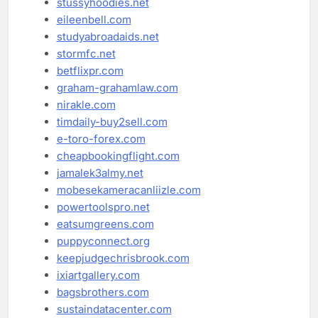
stussyhoodies.net
eileenbell.com
studyabroadaids.net
stormfc.net
betflixpr.com
graham-grahamlaw.com
nirakle.com
timdaily-buy2sell.com
e-toro-forex.com
cheapbookingflight.com
jamalek3almy.net
mobesekameracanliizle.com
powertoolspro.net
eatsumgreens.com
puppyconnect.org
keepjudgechrisbrook.com
ixiartgallery.com
bagsbrothers.com
sustaindatacenter.com