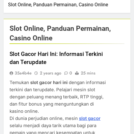
Slot Online, Panduan Permainan, Casino Online
Slot Online, Panduan Permainan,
Casino Online
Slot Gacor Hari Ini: Informasi Terkini
dan Terupdate
35a4b4e
2 years ago
0
25 mins
Temukan
slot gacor hari ini
dengan informasi
terkini dan terupdate. Pelajari mesin slot
dengan peluang menang terbaik, RTP tinggi,
dan fitur bonus yang menguntungkan di
kasino online.
Di dunia perjudian online, mesin
slot gacor
selalu menjadi daya tarik utama bagi para
pemain yang mencari kesempatan untuk