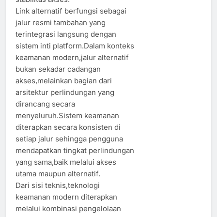
Link alternatif berfungsi sebagai
jalur resmi tambahan yang
terintegrasi langsung dengan
sistem inti platform.Dalam konteks
keamanan modern,jalur alternatif
bukan sekadar cadangan
akses,melainkan bagian dari
arsitektur perlindungan yang
dirancang secara
menyeluruh.Sistem keamanan
diterapkan secara konsisten di
setiap jalur sehingga pengguna
mendapatkan tingkat perlindungan
yang sama,baik melalui akses
utama maupun alternatif.
Dari sisi teknis,teknologi
keamanan modern diterapkan
melalui kombinasi pengelolaan