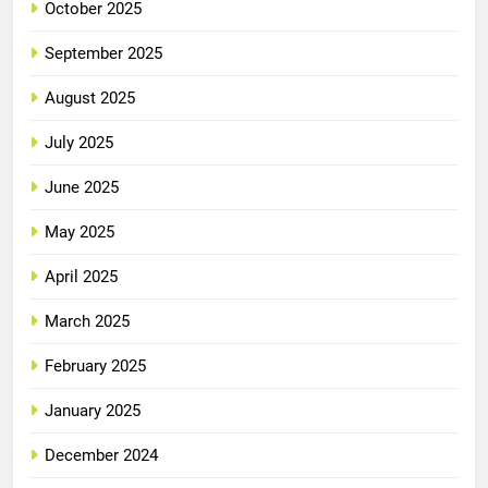
October 2025
September 2025
August 2025
July 2025
June 2025
May 2025
April 2025
March 2025
February 2025
January 2025
December 2024