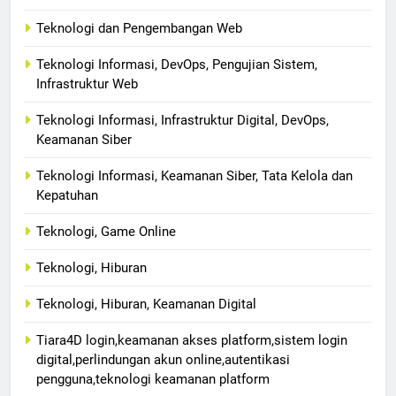
Teknologi dan Pengembangan Web
Teknologi Informasi, DevOps, Pengujian Sistem,
Infrastruktur Web
Teknologi Informasi, Infrastruktur Digital, DevOps,
Keamanan Siber
Teknologi Informasi, Keamanan Siber, Tata Kelola dan
Kepatuhan
Teknologi, Game Online
Teknologi, Hiburan
Teknologi, Hiburan, Keamanan Digital
Tiara4D login,keamanan akses platform,sistem login
digital,perlindungan akun online,autentikasi
pengguna,teknologi keamanan platform