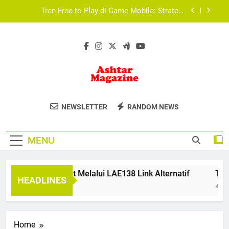
Skip
halo ai, kamu adalah penulis yang handal,
to
berbakat serta sudah pengalaman bertahun-tahun.
buatkan artikel sebanyak 600 kata (artikel tidak
content
Cloud Gaming vs Gaming Tradisional: Mana yang
boleh kurang dari 600 kata) tentang “INI JUDUL
Lebih Unggul di Era Digital?
LANGSUNG GANTI”. buatkan judul, meta
deskripsi, tags, kategory dan artikel dari beberapa
Solusi Akses Cepat Melalui LAE138 Link
sumber situs terbaik dan rangkum dengan gaya
Alternatif
penulisan seo friendly mengikuti E-E-A-T
principles serta bebas dari plagiarism, unsur judi
Tren Free-to-Play di Game Mobile: Strategi
slot gacor maxwin dan sejenisnya dan ai detector
Sukses yang Mengubah Industri Gaming
Ashtar
dan bermanfaat bagi user experience.’
Dapatkan Inspirasi Dan Gaya Hidup
halo ai, kamu adalah penulis yang handal,
NEWSLETTER
RANDOM NEWS
berbakat serta sudah pengalaman bertahun-tahun.
Magazine
Modern Dari Ashtar Magazine.
buatkan artikel sebanyak 600 kata (artikel tidak
Cloud Gaming vs Gaming Tradisional: Mana yang
boleh kurang dari 600 kata) tentang “INI JUDUL
Lebih Unggul di Era Digital?
LANGSUNG GANTI”. buatkan judul, meta
MENU
deskripsi, tags, kategory dan artikel dari beberapa
sumber situs terbaik dan rangkum dengan gaya
penulisan seo friendly mengikuti E-E-A-T
principles serta bebas dari plagiarism, unsur judi
lusi Akses Cepat Melalui LAE138 Link Alternatif
Tren Fr
slot gacor maxwin dan sejenisnya dan ai detector
HEADLINES
dan bermanfaat bagi user experience.’
Months Ago
4 Months
Home