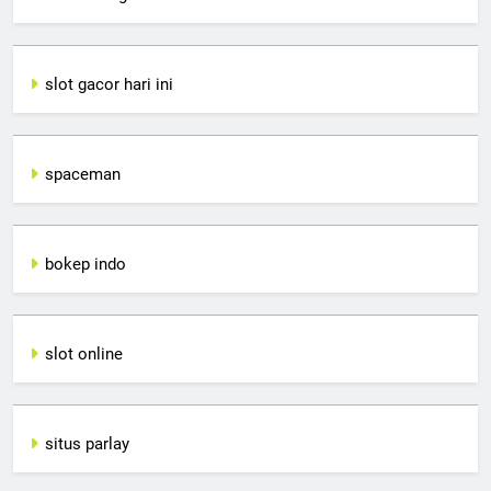
slot gacor hari ini
spaceman
bokep indo
slot online
situs parlay