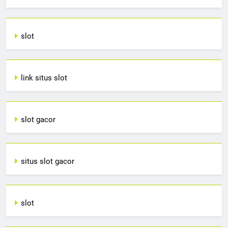
slot
link situs slot
slot gacor
situs slot gacor
slot