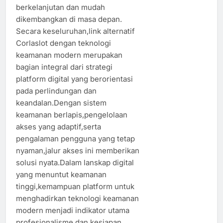
berkelanjutan dan mudah
dikembangkan di masa depan.
Secara keseluruhan,link alternatif
Corlaslot dengan teknologi
keamanan modern merupakan
bagian integral dari strategi
platform digital yang berorientasi
pada perlindungan dan
keandalan.Dengan sistem
keamanan berlapis,pengelolaan
akses yang adaptif,serta
pengalaman pengguna yang tetap
nyaman,jalur akses ini memberikan
solusi nyata.Dalam lanskap digital
yang menuntut keamanan
tinggi,kemampuan platform untuk
menghadirkan teknologi keamanan
modern menjadi indikator utama
profesionalisme dan kesiapan