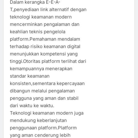
Dalam kerangka E-E-A-
T,penyediaan link alternatif dengan
teknologi keamanan modern
mencerminkan pengalaman dan
keahlian teknis pengelola
platform.Pemahaman mendalam
terhadap risiko keamanan digital
menunjukkan kompetensi yang
tinggi.Otoritas platform terlihat dari
kemampuannya menerapkan
standar keamanan
konsisten,sementara kepercayaan
dibangun melalui pengalaman
pengguna yang aman dan stabil
dari waktu ke waktu.
Teknologi keamanan modern juga
mendukung keberlanjutan
penggunaan platform.Platform
yang aman cenderung lebih