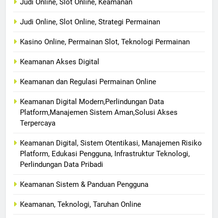
Judi Online, Slot Online, Keamanan
Judi Online, Slot Online, Strategi Permainan
Kasino Online, Permainan Slot, Teknologi Permainan
Keamanan Akses Digital
Keamanan dan Regulasi Permainan Online
Keamanan Digital Modern,Perlindungan Data
Platform,Manajemen Sistem Aman,Solusi Akses
Terpercaya
Keamanan Digital, Sistem Otentikasi, Manajemen Risiko
Platform, Edukasi Pengguna, Infrastruktur Teknologi,
Perlindungan Data Pribadi
Keamanan Sistem & Panduan Pengguna
Keamanan, Teknologi, Taruhan Online