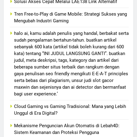
Solusi Akses Cepat Melalui LAE138 Link Alternatif
Tren Free-to-Play di Game Mobile: Strategi Sukses yang
Mengubah Industri Gaming
halo ai, kamu adalah penulis yang handal, berbakat serta
sudah pengalaman bertahun-tahun. buatkan artikel
sebanyak 600 kata (artikel tidak boleh kurang dari 600
kata) tentang “INI JUDUL LANGSUNG GANTI”. buatkan
judul, meta deskripsi, tags, kategory dan artikel dari
beberapa sumber situs terbaik dan rangkum dengan
gaya penulisan seo friendly mengikuti E-E-A-T principles
serta bebas dari plagiarism, unsur judi slot gacor
maxwin dan sejenisnya dan ai detector dan bermanfaat
bagi user experience.’
Cloud Gaming vs Gaming Tradisional: Mana yang Lebih
Unggul di Era Digital?
Mekanisme Penguncian Akun Otomatis di Lebah4D:
Sistem Keamanan dan Proteksi Pengguna