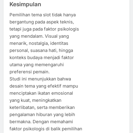
Kesimpulan
Pemilihan tema slot tidak hanya
bergantung pada aspek teknis,
tetapi juga pada faktor psikologis
yang mendalam. Visual yang
menarik, nostalgia, identitas
personal, suasana hati, hingga
konteks budaya menjadi faktor
utama yang memengaruhi
preferensi pemain.
Studi ini menunjukkan bahwa
desain tema yang efektif mampu
menciptakan ikatan emosional
yang kuat, meningkatkan
keterlibatan, serta memberikan
pengalaman hiburan yang lebih
bermakna. Dengan memahami
faktor psikologis di balik pemilihan