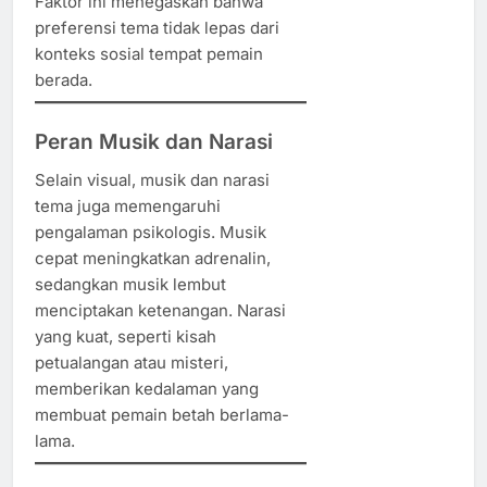
Faktor ini menegaskan bahwa
preferensi tema tidak lepas dari
konteks sosial tempat pemain
berada.
Peran Musik dan Narasi
Selain visual, musik dan narasi
tema juga memengaruhi
pengalaman psikologis. Musik
cepat meningkatkan adrenalin,
sedangkan musik lembut
menciptakan ketenangan. Narasi
yang kuat, seperti kisah
petualangan atau misteri,
memberikan kedalaman yang
membuat pemain betah berlama-
lama.