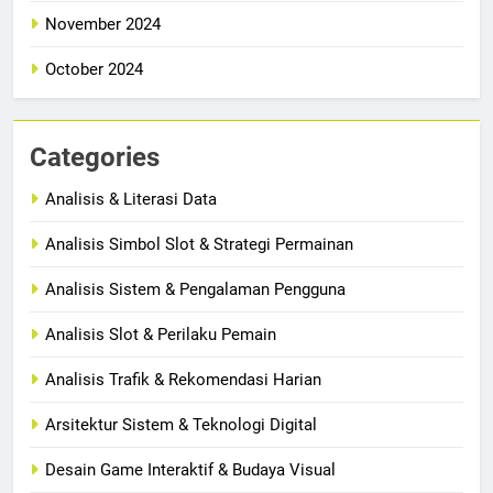
November 2024
October 2024
Categories
Analisis & Literasi Data
Analisis Simbol Slot & Strategi Permainan
Analisis Sistem & Pengalaman Pengguna
Analisis Slot & Perilaku Pemain
Analisis Trafik & Rekomendasi Harian
Arsitektur Sistem & Teknologi Digital
Desain Game Interaktif & Budaya Visual