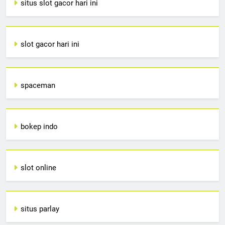
situs slot gacor hari ini
slot gacor hari ini
spaceman
bokep indo
slot online
situs parlay