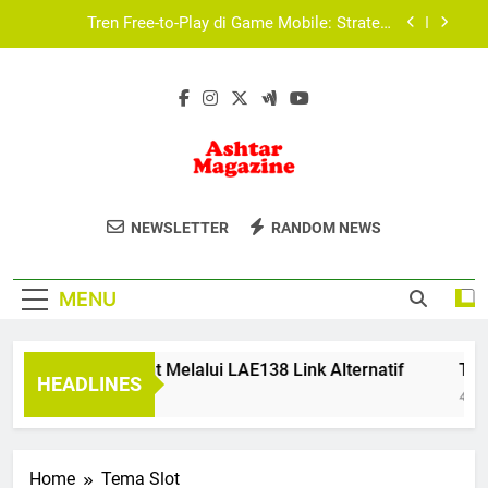
Skip
halo ai, kamu adalah penulis yang handal,
to
berbakat serta sudah pengalaman bertahun-tahun.
buatkan artikel sebanyak 600 kata (artikel tidak
content
Cloud Gaming vs Gaming Tradisional: Mana yang
boleh kurang dari 600 kata) tentang “INI JUDUL
Lebih Unggul di Era Digital?
LANGSUNG GANTI”. buatkan judul, meta
deskripsi, tags, kategory dan artikel dari beberapa
Solusi Akses Cepat Melalui LAE138 Link
sumber situs terbaik dan rangkum dengan gaya
Alternatif
penulisan seo friendly mengikuti E-E-A-T
principles serta bebas dari plagiarism, unsur judi
Tren Free-to-Play di Game Mobile: Strategi
slot gacor maxwin dan sejenisnya dan ai detector
Sukses yang Mengubah Industri Gaming
Ashtar
dan bermanfaat bagi user experience.’
Dapatkan Inspirasi Dan Gaya Hidup
halo ai, kamu adalah penulis yang handal,
NEWSLETTER
RANDOM NEWS
berbakat serta sudah pengalaman bertahun-tahun.
Magazine
Modern Dari Ashtar Magazine.
buatkan artikel sebanyak 600 kata (artikel tidak
Cloud Gaming vs Gaming Tradisional: Mana yang
boleh kurang dari 600 kata) tentang “INI JUDUL
Lebih Unggul di Era Digital?
LANGSUNG GANTI”. buatkan judul, meta
MENU
deskripsi, tags, kategory dan artikel dari beberapa
sumber situs terbaik dan rangkum dengan gaya
penulisan seo friendly mengikuti E-E-A-T
principles serta bebas dari plagiarism, unsur judi
lusi Akses Cepat Melalui LAE138 Link Alternatif
Tren Fr
slot gacor maxwin dan sejenisnya dan ai detector
HEADLINES
dan bermanfaat bagi user experience.’
Months Ago
4 Months
Home
Tema Slot