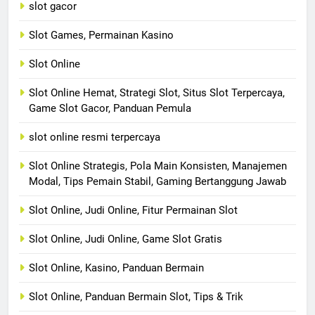
slot gacor
Slot Games, Permainan Kasino
Slot Online
Slot Online Hemat, Strategi Slot, Situs Slot Terpercaya,
Game Slot Gacor, Panduan Pemula
slot online resmi terpercaya
Slot Online Strategis, Pola Main Konsisten, Manajemen
Modal, Tips Pemain Stabil, Gaming Bertanggung Jawab
Slot Online, Judi Online, Fitur Permainan Slot
Slot Online, Judi Online, Game Slot Gratis
Slot Online, Kasino, Panduan Bermain
Slot Online, Panduan Bermain Slot, Tips & Trik