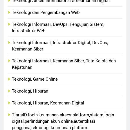
Teknologi Akses Internasional & Keamanan Digital
Teknologi dan Pengembangan Web
Teknologi Informasi, DevOps, Pengujian Sistem,
Infrastruktur Web
Teknologi Informasi, Infrastruktur Digital, DevOps,
Keamanan Siber
Teknologi Informasi, Keamanan Siber, Tata Kelola dan
Kepatuhan
Teknologi, Game Online
Teknologi, Hiburan
Teknologi, Hiburan, Keamanan Digital
Tiara4D login,keamanan akses platform,sistem login
digital,perlindungan akun online,autentikasi
pengguna,teknologi keamanan platform