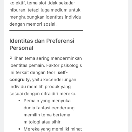
kolektif, tema slot tidak sekadar
hiburan, tetapi juga medium untuk
menghubungkan identitas individu
dengan memori sosial.
Identitas dan Preferensi
Personal
Pilihan tema sering mencerminkan
identitas pemain. Faktor psikologis
ini terkait dengan teori
self-
congruity
, yaitu kecenderungan
individu memilih produk yang
sesuai dengan citra diri mereka.
Pemain yang menyukai
dunia fantasi cenderung
memilih tema bertema
mitologi atau sihir.
Mereka yang memiliki minat