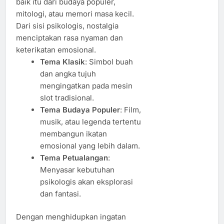
baik itu dari budaya populer,
mitologi, atau memori masa kecil.
Dari sisi psikologis, nostalgia
menciptakan rasa nyaman dan
keterikatan emosional.
Tema Klasik
: Simbol buah
dan angka tujuh
mengingatkan pada mesin
slot tradisional.
Tema Budaya Populer
: Film,
musik, atau legenda tertentu
membangun ikatan
emosional yang lebih dalam.
Tema Petualangan
:
Menyasar kebutuhan
psikologis akan eksplorasi
dan fantasi.
Dengan menghidupkan ingatan