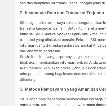
sah dan tampilkan informasi lisensi dengan jelas di
2.
Keamanan Data dan Transaksi Terjamin
Situs agen bola terpercaya selalu mengutamakan
k
transaksi keuangan pemain. Untuk itu, mereka men
enkripsi SSL (Secure Socket Layer)
untuk melindun
transaksi yang dilakukan pemain. Enkripsi SSL me
informasi yang dikirimkan antara perangkat Anda da
dari ancaman peretasan.
Selain itu, situs yang terpercaya juga akan menjag
tidak akan membagikan informasi pribadi Anda tanp
akan memiliki kebijakan privasi yang jelas dan tra
tahu pemain tentang bagaimana data mereka akan 
dilindungi.
3.
Metode Pembayaran yang Aman dan Ce
Situs agen bola terpercaya menyediakan berbagai
yang aman
, serta memastikan bahwa
proses depos