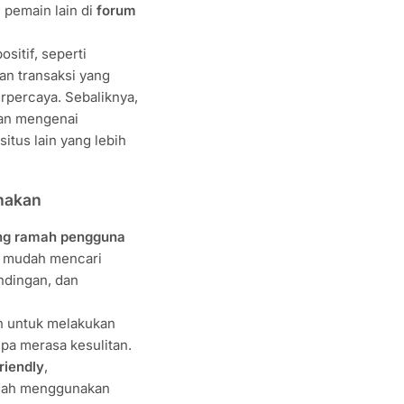
 pemain lain di
forum
itif, seperti
an transaksi yang
erpercaya. Sebaliknya,
uhan mengenai
itus lain yang lebih
nakan
ng ramah pengguna
n mudah mencari
andingan, dan
n untuk melakukan
npa merasa kesulitan.
riendly
,
dah menggunakan