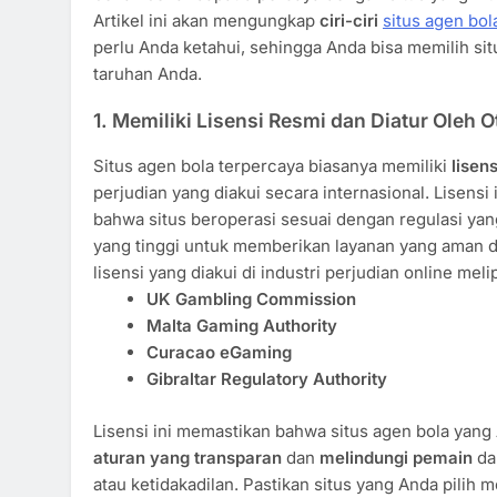
Artikel ini akan mengungkap
ciri-ciri
situs agen bol
perlu Anda ketahui, sehingga Anda bisa memilih sit
taruhan Anda.
1.
Memiliki Lisensi Resmi dan Diatur Oleh O
Situs agen bola terpercaya biasanya memiliki
lisen
perjudian yang diakui secara internasional. Lisensi
bahwa situs beroperasi sesuai dengan regulasi yan
yang tinggi untuk memberikan layanan yang aman d
lisensi yang diakui di industri perjudian online melip
UK Gambling Commission
Malta Gaming Authority
Curacao eGaming
Gibraltar Regulatory Authority
Lisensi ini memastikan bahwa situs agen bola yang 
aturan yang transparan
dan
melindungi pemain
da
atau ketidakadilan. Pastikan situs yang Anda pilih m