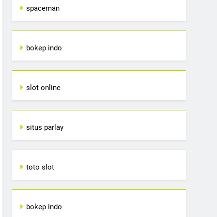
spaceman
bokep indo
slot online
situs parlay
toto slot
bokep indo