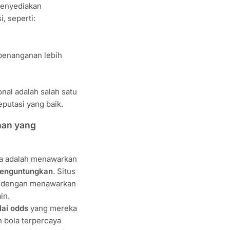
menyediakan
, seperti:
enanganan lebih
nal adalah salah satu
eputasi yang baik.
han yang
aya adalah menawarkan
menguntungkan
. Situs
in dengan menawarkan
in.
lai odds
yang mereka
n bola terpercaya