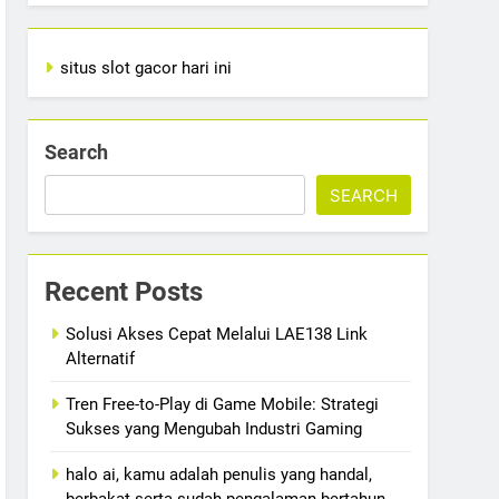
situs slot gacor hari ini
Search
SEARCH
Recent Posts
Solusi Akses Cepat Melalui LAE138 Link
Alternatif
Tren Free-to-Play di Game Mobile: Strategi
Sukses yang Mengubah Industri Gaming
halo ai, kamu adalah penulis yang handal,