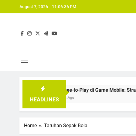
Skip
August 7, 2026
11:06:37 PM
to
content
h
d
Ash
Dapatkan 
h
d
tif
Tren Free-to-Play di Game Mobile: Strategi Sukses 
4 Months Ago
HEADLINES
Home
Taruhan Sepak Bola