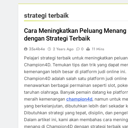
strategi terbaik
Cara Meningkatkan Peluang Menang
dengan Strategi Terbaik
35a4b4e
2 Years Ago
0
11 Mins
Pelajari strategi terbaik untuk meningkatkan pelua
Champion4D. Temukan tips dan trik yang dapat m
kemenangan lebih besar di platform judi online ini.
Champion4D adalah salah satu platform judi online
menawarkan berbagai permainan seperti slot, poker
taruhan olahraga. Banyak pemain datang ke platfor
meraih kemenangan
champion4d
, namun untuk m
yang berkelanjutan, dibutuhkan lebih dari sekadar
Dibutuhkan strategi yang tepat, disiplin, dan pengel
Dalam artikel ini, kami akan membahas cara menin
menang di Champion4D dengan strategi terbaik ya