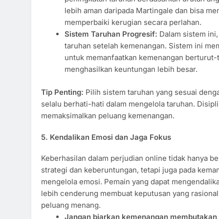
lebih aman daripada Martingale dan bisa m
memperbaiki kerugian secara perlahan.
Sistem Taruhan Progresif:
Dalam sistem ini
taruhan setelah kemenangan. Sistem ini m
untuk memanfaatkan kemenangan berturut-t
menghasilkan keuntungan lebih besar.
Tip Penting:
Pilih sistem taruhan yang sesuai den
selalu berhati-hati dalam mengelola taruhan. Disipl
memaksimalkan peluang kemenangan.
5. Kendalikan Emosi dan Jaga Fokus
Keberhasilan dalam perjudian online tidak hanya b
strategi dan keberuntungan, tetapi juga pada kem
mengelola emosi. Pemain yang dapat mengendalik
lebih cenderung membuat keputusan yang rasiona
peluang menang.
Jangan biarkan kemenangan membutakan 