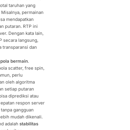
total taruhan yang
 Misalnya, permainan
bisa mendapatkan
an putaran. RTP ini
er. Dengan kata lain,
P secara langsung,
a transparansi dan
h
pola bermain
.
la scatter, free spin,
amun, perlu
an oleh algoritma
n setiap putaran
isa diprediksi atau
ecepatan respon server
n tanpa gangguan
ebih mudah dikenali.
and adalah
stabilitas