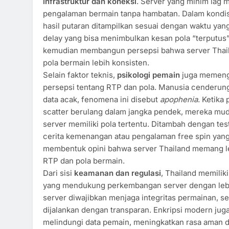
infrastruktur dan koneksi
. Server yang minim lag
pengalaman bermain tanpa hambatan. Dalam kondisi 
hasil putaran ditampilkan sesuai dengan waktu yan
delay yang bisa menimbulkan kesan pola “terputus”. 
kemudian membangun persepsi bahwa server Thai
pola bermain lebih konsisten.
Selain faktor teknis,
psikologi pemain
juga memeng
persepsi tentang RTP dan pola. Manusia cenderun
data acak, fenomena ini disebut
apophenia
. Ketik
scatter berulang dalam jangka pendek, mereka mu
server memiliki pola tertentu. Ditambah dengan tes
cerita kemenangan atau pengalaman free spin yan
membentuk opini bahwa server Thailand memang le
RTP dan pola bermain.
Dari sisi
keamanan dan regulasi
, Thailand memiliki
yang mendukung perkembangan server dengan lebi
server diwajibkan menjaga integritas permainan, s
dijalankan dengan transparan. Enkripsi modern jug
melindungi data pemain, meningkatkan rasa aman 