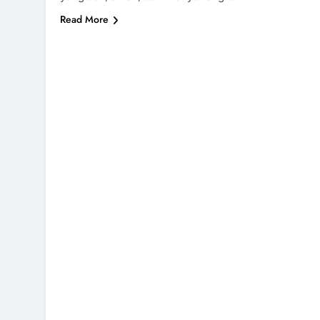
Read More