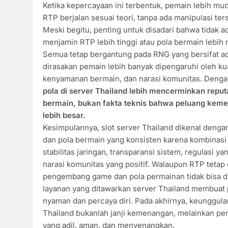
Ketika kepercayaan ini terbentuk, pemain lebih mu
RTP berjalan sesuai teori, tanpa ada manipulasi te
Meski begitu, penting untuk disadari bahwa tidak a
menjamin RTP lebih tinggi atau pola bermain lebih
Semua tetap bergantung pada RNG yang bersifat a
dirasakan pemain lebih banyak dipengaruhi oleh kual
kenyamanan bermain, dan narasi komunitas. Dengan
pola di server Thailand lebih mencerminkan repu
bermain, bukan fakta teknis bahwa peluang kem
lebih besar.
Kesimpulannya, slot server Thailand dikenal dengan
dan pola bermain yang konsisten karena kombinasi 
stabilitas jaringan, transparansi sistem, regulasi 
narasi komunitas yang positif. Walaupun RTP tetap 
pengembang game dan pola permainan tidak bisa dip
layanan yang ditawarkan server Thailand membuat
nyaman dan percaya diri. Pada akhirnya, keunggula
Thailand bukanlah janji kemenangan, melainkan p
yang adil, aman, dan menyenangkan.