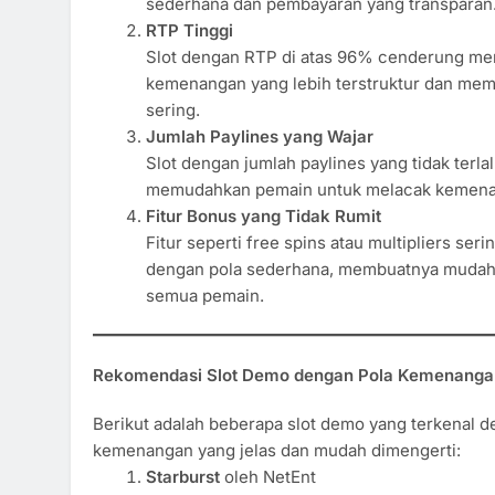
sederhana dan pembayaran yang transparan
RTP Tinggi
Slot dengan RTP di atas 96% cenderung mem
kemenangan yang lebih terstruktur dan mem
sering.
Jumlah Paylines yang Wajar
Slot dengan jumlah paylines yang tidak terlal
memudahkan pemain untuk melacak kemena
Fitur Bonus yang Tidak Rumit
Fitur seperti free spins atau multipliers serin
dengan pola sederhana, membuatnya mudah
semua pemain.
Rekomendasi Slot Demo dengan Pola Kemenanga
Berikut adalah beberapa slot demo yang terkenal d
kemenangan yang jelas dan mudah dimengerti:
Starburst
oleh NetEnt