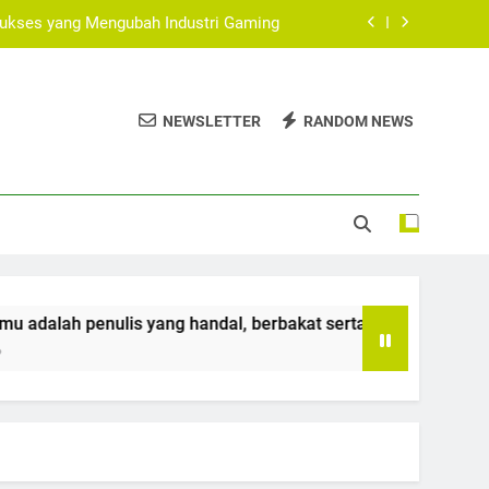
 Sukses yang Mengubah Industri Gaming
alaman bertahun-tahun. buatkan artikel
) tentang “INI JUDUL LANGSUNG GANTI”.
berapa sumber situs terbaik dan rangkum
ana yang Lebih Unggul di Era Digital?
NEWSLETTER
RANDOM NEWS
 bebas dari plagiarism, unsur judi slot
 dan bermanfaat bagi user experience.’
s Cepat Melalui LAE138 Link Alternatif
 Sukses yang Mengubah Industri Gaming
alaman bertahun-tahun. buatkan artikel
) tentang “INI JUDUL LANGSUNG GANTI”.
berapa sumber situs terbaik dan rangkum
ana yang Lebih Unggul di Era Digital?
 bebas dari plagiarism, unsur judi slot
nulis yang handal, berbakat serta sudah pengalaman bertahun-t
 dan bermanfaat bagi user experience.’