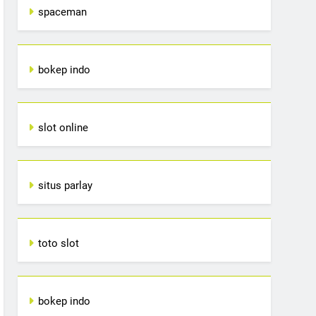
spaceman
bokep indo
slot online
situs parlay
toto slot
bokep indo