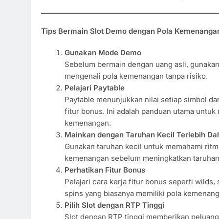
Tips Bermain Slot Demo dengan Pola Kemenangan
Gunakan Mode Demo
Sebelum bermain dengan uang asli, gunakan
mengenali pola kemenangan tanpa risiko.
Pelajari Paytable
Paytable menunjukkan nilai setiap simbol da
fitur bonus. Ini adalah panduan utama untu
kemenangan.
Mainkan dengan Taruhan Kecil Terlebih Da
Gunakan taruhan kecil untuk memahami ritm
kemenangan sebelum meningkatkan taruhan
Perhatikan Fitur Bonus
Pelajari cara kerja fitur bonus seperti wilds, 
spins yang biasanya memiliki pola kemenang
Pilih Slot dengan RTP Tinggi
Slot dengan RTP tinggi memberikan peluang