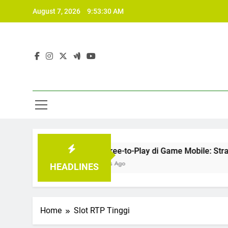
Skip
August 7, 2026
9:53:31 AM
to
content
h
d
Ash
Dapatkan 
h
d
tif
Tren Free-to-Play di Game Mobile: Strategi Sukses
4 Months Ago
HEADLINES
Home
Slot RTP Tinggi