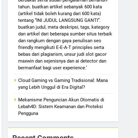
berbakat serta sudah pengalaman bertahun-
tahun. buatkan artikel sebanyak 600 kata
(artikel tidak boleh kurang dari 600 kata)
tentang “INI JUDUL LANGSUNG GANTI”.
buatkan judul, meta deskripsi, tags, kategory
dan artikel dari beberapa sumber situs terbaik
dan rangkum dengan gaya penulisan seo
friendly mengikuti E-E-A-T principles serta
bebas dari plagiarism, unsur judi slot gacor
maxwin dan sejenisnya dan ai detector dan
bermanfaat bagi user experience.’
Cloud Gaming vs Gaming Tradisional: Mana
yang Lebih Unggul di Era Digital?
Mekanisme Penguncian Akun Otomatis di
Lebah4D: Sistem Keamanan dan Proteksi
Pengguna