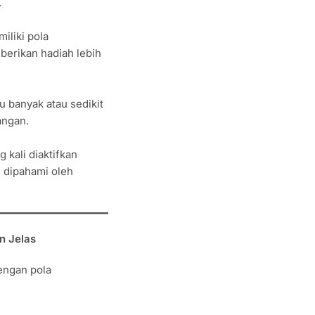
.
iliki pola
berikan hadiah lebih
u banyak atau sedikit
ngan.
g kali diaktifkan
 dipahami oleh
n Jelas
engan pola