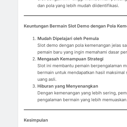
dan pola yang lebih mudah diidentifikasi.
Keuntungan Bermain Slot Demo dengan Pola Kem
Mudah Dipelajari oleh Pemula
Slot demo dengan pola kemenangan jelas sa
pemain baru yang ingin memahami dasar per
Mengasah Kemampuan Strategi
Slot ini membantu pemain berpengalaman m
bermain untuk mendapatkan hasil maksimal 
uang asli.
Hiburan yang Menyenangkan
Dengan kemenangan yang lebih sering, pem
pengalaman bermain yang lebih memuaskan
Kesimpulan