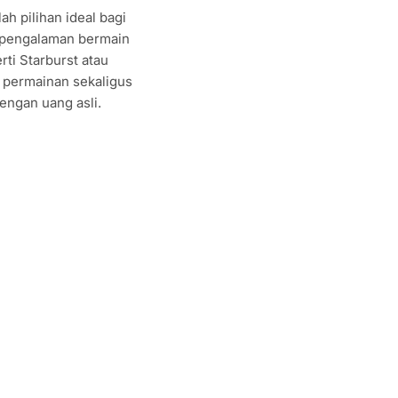
h pilihan ideal bagi
i pengalaman bermain
ti Starburst atau
permainan sekaligus
ngan uang asli.