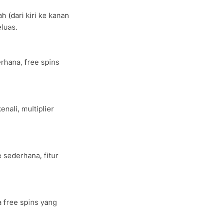
 (dari kiri ke kanan
eluas.
rhana, free spins
nali, multiplier
sederhana, fitur
 free spins yang