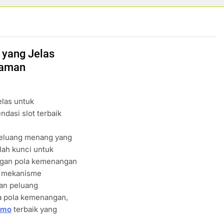
yang Jelas
laman
las untuk
asi slot terbaik
peluang menang yang
ah kunci untuk
ngan pola kemenangan
i mekanisme
an peluang
a pola kemenangan,
emo
terbaik yang