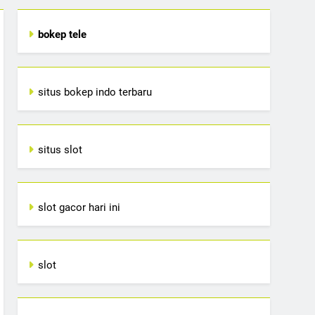
bokep tele
situs bokep indo terbaru
situs slot
slot gacor hari ini
slot