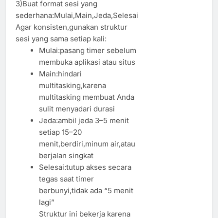
3)Buat format sesi yang
sederhana:Mulai,Main,Jeda,Selesai
Agar konsisten,gunakan struktur
sesi yang sama setiap kali:
Mulai:pasang timer sebelum
membuka aplikasi atau situs
Main:hindari
multitasking,karena
multitasking membuat Anda
sulit menyadari durasi
Jeda:ambil jeda 3–5 menit
setiap 15–20
menit,berdiri,minum air,atau
berjalan singkat
Selesai:tutup akses secara
tegas saat timer
berbunyi,tidak ada “5 menit
lagi”
Struktur ini bekerja karena