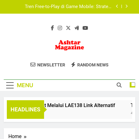
Sukses yang Mengubah Industri Gaming
Skip
halo ai, kamu adalah penulis yang handal,
to
berbakat serta sudah pengalaman bertahun-tahun.
content
buatkan artikel sebanyak 600 kata (artikel tidak
Cloud Gaming vs Gaming Tradisional: Mana yang
boleh kurang dari 600 kata) tentang “INI JUDUL
Lebih Unggul di Era Digital?
LANGSUNG GANTI”. buatkan judul, meta
deskripsi, tags, kategory dan artikel dari beberapa
Solusi Akses Cepat Melalui LAE138 Link
sumber situs terbaik dan rangkum dengan gaya
Alternatif
penulisan seo friendly mengikuti E-E-A-T
principles serta bebas dari plagiarism, unsur judi
Tren Free-to-Play di Game Mobile: Strategi
slot gacor maxwin dan sejenisnya dan ai detector
Sukses yang Mengubah Industri Gaming
Ashtar
dan bermanfaat bagi user experience.’
Dapatkan Inspirasi Dan Gaya Hidup
halo ai, kamu adalah penulis yang handal,
NEWSLETTER
RANDOM NEWS
Magazine
Modern Dari Ashtar Magazine.
berbakat serta sudah pengalaman bertahun-tahun.
buatkan artikel sebanyak 600 kata (artikel tidak
Cloud Gaming vs Gaming Tradisional: Mana yang
boleh kurang dari 600 kata) tentang “INI JUDUL
Lebih Unggul di Era Digital?
LANGSUNG GANTI”. buatkan judul, meta
MENU
deskripsi, tags, kategory dan artikel dari beberapa
sumber situs terbaik dan rangkum dengan gaya
penulisan seo friendly mengikuti E-E-A-T
principles serta bebas dari plagiarism, unsur judi
olusi Akses Cepat Melalui LAE138 Link Alternatif
Tren F
HEADLINES
slot gacor maxwin dan sejenisnya dan ai detector
 Months Ago
4 Month
dan bermanfaat bagi user experience.’
Home