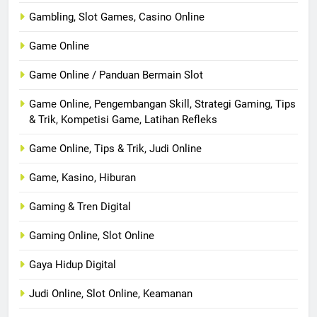
Gambling, Slot Games, Casino Online
Game Online
Game Online / Panduan Bermain Slot
Game Online, Pengembangan Skill, Strategi Gaming, Tips
& Trik, Kompetisi Game, Latihan Refleks
Game Online, Tips & Trik, Judi Online
Game, Kasino, Hiburan
Gaming & Tren Digital
Gaming Online, Slot Online
Gaya Hidup Digital
Judi Online, Slot Online, Keamanan