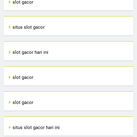
slot gacor
situs slot gacor
slot gacor hari ini
slot gacor
slot gacor
situs slot gacor hari ini