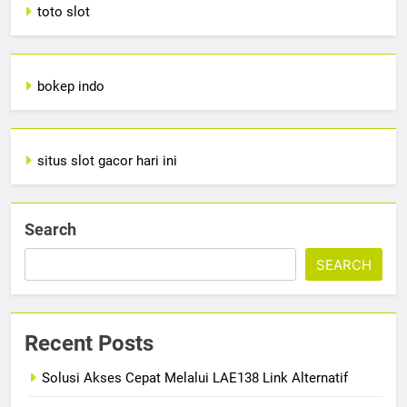
toto slot
bokep indo
situs slot gacor hari ini
Search
SEARCH
Recent Posts
Solusi Akses Cepat Melalui LAE138 Link Alternatif