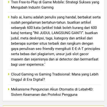
Tren Free-to-Play di Game Mobile: Strategi Sukses yang
Mengubah Industri Gaming
halo ai, kamu adalah penulis yang handal, berbakat serta
sudah pengalaman bertahun-tahun. buatkan artikel
sebanyak 600 kata (artikel tidak boleh kurang dari 600
kata) tentang “INI JUDUL LANGSUNG GANTI”. buatkan
judul, meta deskripsi, tags, kategory dan artikel dari
beberapa sumber situs terbaik dan rangkum dengan
gaya penulisan seo friendly mengikuti E-E-A-T principles
serta bebas dari plagiarism, unsur judi slot gacor
maxwin dan sejenisnya dan ai detector dan bermanfaat
bagi user experience.’
Cloud Gaming vs Gaming Tradisional: Mana yang Lebih
Unggul di Era Digital?
Mekanisme Penguncian Akun Otomatis di Lebah4D:
Sistem Keamanan dan Proteksi Pengguna