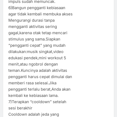
impuls sudah memuncak.
6)Bangun pengganti kebiasaan
agar tidak kembali membuka akses
Mengurangi durasi tanpa
mengganti aktivitas sering
gagal,karena otak tetap mencari
stimulus yang sama.Siapkan
“pengganti cepat” yang mudah
dilakukan:musik singkat,video
edukasi pendek,mini workout 5
menit,atau ngobrol dengan
teman.Kuncinya adalah aktivitas
pengganti harus cepat dimulai dan
memberi rasa selesai.Jika
pengganti terlalu berat,Anda akan
kembali ke kebiasaan lama.
7)Terapkan “cooldown” setelah
sesi berakhir
Cooldown adalah jeda yang