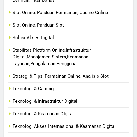
Slot Online, Panduan Permainan, Casino Online
Slot Online, Panduan Slot
Solusi Akses Digital
Stabilitas Platform Online,Infrastruktur
Digital,Manajemen Sistem,Keamanan
Layanan,Pengalaman Pengguna
Strategi & Tips, Permainan Online, Analisis Slot
Teknologi & Gaming
Teknologi & Infrastruktur Digital
Teknologi & Keamanan Digital
Teknologi Akses Internasional & Keamanan Digital