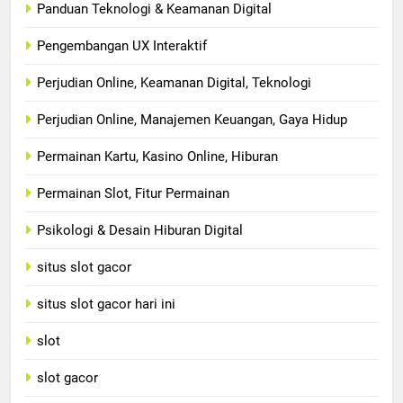
Panduan Teknologi & Keamanan Digital
Pengembangan UX Interaktif
Perjudian Online, Keamanan Digital, Teknologi
Perjudian Online, Manajemen Keuangan, Gaya Hidup
Permainan Kartu, Kasino Online, Hiburan
Permainan Slot, Fitur Permainan
Psikologi & Desain Hiburan Digital
situs slot gacor
situs slot gacor hari ini
slot
slot gacor