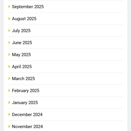
September 2025
August 2025
July 2025
June 2025
May 2025
April 2025
March 2025
February 2025
January 2025
December 2024
November 2024