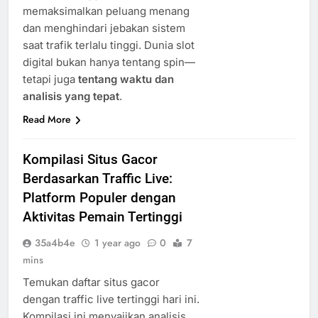
memaksimalkan peluang menang
dan menghindari jebakan sistem
saat trafik terlalu tinggi. Dunia slot
digital bukan hanya tentang spin—
tetapi juga
tentang waktu dan
analisis yang tepat
.
Read More
Kompilasi Situs Gacor
Berdasarkan Traffic Live:
Platform Populer dengan
Aktivitas Pemain Tertinggi
35a4b4e
1 year ago
0
7
mins
Temukan daftar situs gacor
dengan traffic live tertinggi hari ini.
Kompilasi ini menyajikan analisis