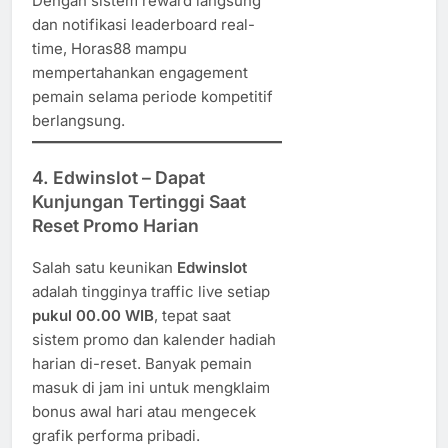
Dengan sistem reward langsung
dan notifikasi leaderboard real-
time, Horas88 mampu
mempertahankan engagement
pemain selama periode kompetitif
berlangsung.
4.
Edwinslot – Dapat
Kunjungan Tertinggi Saat
Reset Promo Harian
Salah satu keunikan
Edwinslot
adalah tingginya traffic live setiap
pukul 00.00 WIB
, tepat saat
sistem promo dan kalender hadiah
harian di-reset. Banyak pemain
masuk di jam ini untuk mengklaim
bonus awal hari atau mengecek
grafik performa pribadi.