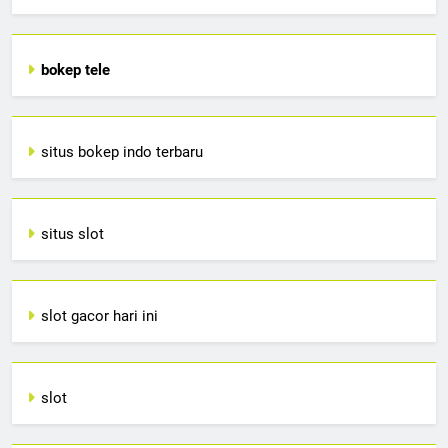
bokep tele
situs bokep indo terbaru
situs slot
slot gacor hari ini
slot