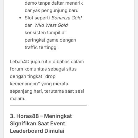
demo tanpa daftar menarik
banyak pengunjung baru
Slot seperti
Bonanza Gold
dan
Wild West Gold
konsisten tampil di
peringkat game dengan
traffic tertinggi
Lebah4D juga rutin dibahas dalam
forum komunitas sebagai situs
dengan tingkat “drop
kemenangan” yang merata
sepanjang hari, terutama saat sesi
malam.
3.
Horas88 – Meningkat
Signifikan Saat Event
Leaderboard Dimulai