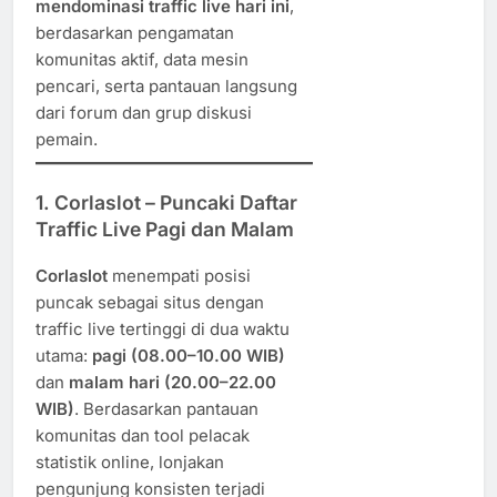
mendominasi traffic live hari ini
,
berdasarkan pengamatan
komunitas aktif, data mesin
pencari, serta pantauan langsung
dari forum dan grup diskusi
pemain.
1.
Corlaslot – Puncaki Daftar
Traffic Live Pagi dan Malam
Corlaslot
menempati posisi
puncak sebagai situs dengan
traffic live tertinggi di dua waktu
utama:
pagi (08.00–10.00 WIB)
dan
malam hari (20.00–22.00
WIB)
. Berdasarkan pantauan
komunitas dan tool pelacak
statistik online, lonjakan
pengunjung konsisten terjadi