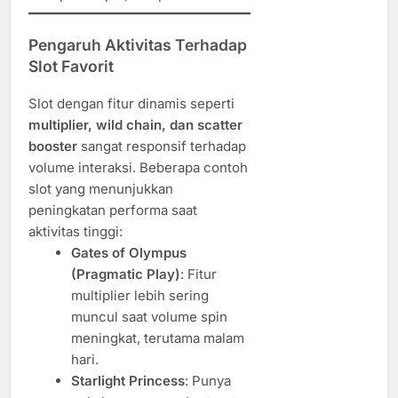
Pengaruh Aktivitas Terhadap
Slot Favorit
Slot dengan fitur dinamis seperti
multiplier, wild chain, dan scatter
booster
sangat responsif terhadap
volume interaksi. Beberapa contoh
slot yang menunjukkan
peningkatan performa saat
aktivitas tinggi:
Gates of Olympus
(Pragmatic Play)
: Fitur
multiplier lebih sering
muncul saat volume spin
meningkat, terutama malam
hari.
Starlight Princess
: Punya