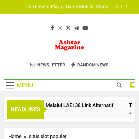
Skip
halo ai, kamu adalah penulis yang handal,
to
berbakat serta sudah pengalaman bertahun-tahun.
buatkan artikel sebanyak 600 kata (artikel tidak
content
Cloud Gaming vs Gaming Tradisional: Mana yang
boleh kurang dari 600 kata) tentang “INI JUDUL
Lebih Unggul di Era Digital?
LANGSUNG GANTI”. buatkan judul, meta
deskripsi, tags, kategory dan artikel dari beberapa
Solusi Akses Cepat Melalui LAE138 Link
sumber situs terbaik dan rangkum dengan gaya
Alternatif
penulisan seo friendly mengikuti E-E-A-T
principles serta bebas dari plagiarism, unsur judi
Tren Free-to-Play di Game Mobile: Strategi
slot gacor maxwin dan sejenisnya dan ai detector
Sukses yang Mengubah Industri Gaming
dan bermanfaat bagi user experience.’
Ashtar
Dapatkan Inspirasi Dan Gaya Hidup
halo ai, kamu adalah penulis yang handal,
NEWSLETTER
RANDOM NEWS
berbakat serta sudah pengalaman bertahun-tahun.
Magazine
Modern Dari Ashtar Magazine.
buatkan artikel sebanyak 600 kata (artikel tidak
Cloud Gaming vs Gaming Tradisional: Mana yang
boleh kurang dari 600 kata) tentang “INI JUDUL
Lebih Unggul di Era Digital?
LANGSUNG GANTI”. buatkan judul, meta
MENU
deskripsi, tags, kategory dan artikel dari beberapa
sumber situs terbaik dan rangkum dengan gaya
penulisan seo friendly mengikuti E-E-A-T
principles serta bebas dari plagiarism, unsur judi
usi Akses Cepat Melalui LAE138 Link Alternatif
Tren Fre
slot gacor maxwin dan sejenisnya dan ai detector
HEADLINES
dan bermanfaat bagi user experience.’
nths Ago
4 Months A
Home
situs slot populer