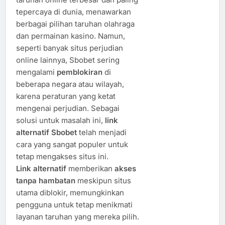
tepercaya di dunia, menawarkan
berbagai pilihan taruhan olahraga
dan permainan kasino. Namun,
seperti banyak situs perjudian
online lainnya, Sbobet sering
mengalami
pemblokiran
di
beberapa negara atau wilayah,
karena peraturan yang ketat
mengenai perjudian. Sebagai
solusi untuk masalah ini,
link
alternatif Sbobet
telah menjadi
cara yang sangat populer untuk
tetap mengakses situs ini.
Link alternatif
memberikan
akses
tanpa hambatan
meskipun situs
utama diblokir, memungkinkan
pengguna untuk tetap menikmati
layanan taruhan yang mereka pilih.