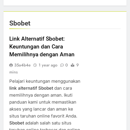
Sbobet
Link Alternatif Sbobet:
Keuntungan dan Cara
Memilihnya dengan Aman
35a4b4e
1 year ago
0
9
mins
Pelajari keuntungan menggunakan
link alternatif Sbobet
dan cara
memilihnya dengan aman. Ikuti
panduan kami untuk memastikan
akses yang lancar dan aman ke
situs taruhan online favorit Anda.
Sbobet
adalah salah satu situs
taruhan online terbesar dan paling