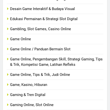
Desain Game Interaktif & Budaya Visual
Edukasi Permainan & Strategi Slot Digital
Gambling, Slot Games, Casino Online
Game Online
Game Online / Panduan Bermain Slot
Game Online, Pengembangan Skill, Strategi Gaming, Tips
& Trik, Kompetisi Game, Latihan Refleks
Game Online, Tips & Trik, Judi Online
Game, Kasino, Hiburan
Gaming & Tren Digital
Gaming Online, Slot Online