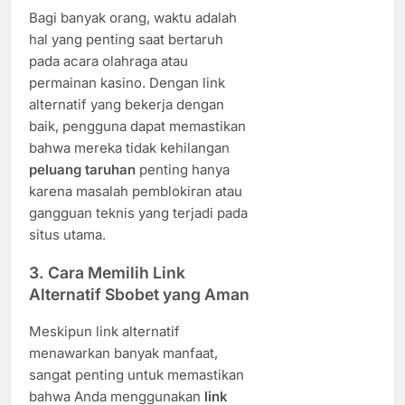
Bagi banyak orang, waktu adalah
hal yang penting saat bertaruh
pada acara olahraga atau
permainan kasino. Dengan link
alternatif yang bekerja dengan
baik, pengguna dapat memastikan
bahwa mereka tidak kehilangan
peluang taruhan
penting hanya
karena masalah pemblokiran atau
gangguan teknis yang terjadi pada
situs utama.
3. Cara Memilih Link
Alternatif Sbobet yang Aman
Meskipun link alternatif
menawarkan banyak manfaat,
sangat penting untuk memastikan
bahwa Anda menggunakan
link