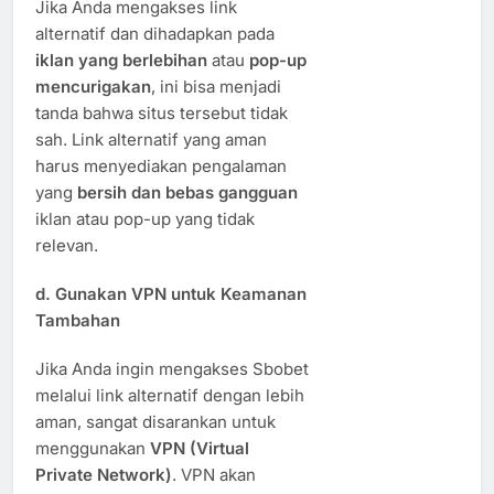
Jika Anda mengakses link
alternatif dan dihadapkan pada
iklan yang berlebihan
atau
pop-up
mencurigakan
, ini bisa menjadi
tanda bahwa situs tersebut tidak
sah. Link alternatif yang aman
harus menyediakan pengalaman
yang
bersih dan bebas gangguan
iklan atau pop-up yang tidak
relevan.
d.
Gunakan VPN untuk Keamanan
Tambahan
Jika Anda ingin mengakses Sbobet
melalui link alternatif dengan lebih
aman, sangat disarankan untuk
menggunakan
VPN (Virtual
Private Network)
. VPN akan