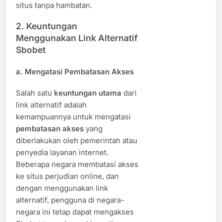
situs tanpa hambatan.
2. Keuntungan
Menggunakan Link Alternatif
Sbobet
a.
Mengatasi Pembatasan Akses
Salah satu
keuntungan utama
dari
link alternatif adalah
kemampuannya untuk mengatasi
pembatasan akses
yang
diberlakukan oleh pemerintah atau
penyedia layanan internet.
Beberapa negara membatasi akses
ke situs perjudian online, dan
dengan menggunakan link
alternatif, pengguna di negara-
negara ini tetap dapat mengakses