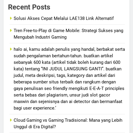
Recent Posts
Solusi Akses Cepat Melalui LAE138 Link Alternatif
Tren Free-to-Play di Game Mobile: Strategi Sukses yang
Mengubah Industri Gaming
halo ai, kamu adalah penulis yang handal, berbakat serta
sudah pengalaman bertahun-tahun. buatkan artikel
sebanyak 600 kata (artikel tidak boleh kurang dari 600
kata) tentang “INI JUDUL LANGSUNG GANTI”. buatkan
judul, meta deskripsi, tags, kategory dan artikel dari
beberapa sumber situs terbaik dan rangkum dengan
gaya penulisan seo friendly mengikuti E-E-A-T principles
serta bebas dari plagiarism, unsur judi slot gacor
maxwin dan sejenisnya dan ai detector dan bermanfaat
bagi user experience.’
Cloud Gaming vs Gaming Tradisional: Mana yang Lebih
Unggul di Era Digital?