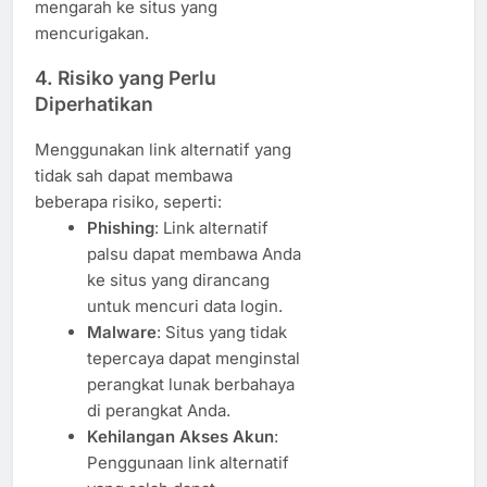
mengarah ke situs yang
mencurigakan.
4. Risiko yang Perlu
Diperhatikan
Menggunakan link alternatif yang
tidak sah dapat membawa
beberapa risiko, seperti:
Phishing
: Link alternatif
palsu dapat membawa Anda
ke situs yang dirancang
untuk mencuri data login.
Malware
: Situs yang tidak
tepercaya dapat menginstal
perangkat lunak berbahaya
di perangkat Anda.
Kehilangan Akses Akun
:
Penggunaan link alternatif