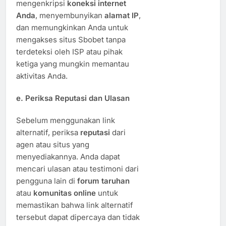
mengenkripsi
koneksi internet
Anda
, menyembunyikan
alamat IP
,
dan memungkinkan Anda untuk
mengakses situs Sbobet tanpa
terdeteksi oleh ISP atau pihak
ketiga yang mungkin memantau
aktivitas Anda.
e.
Periksa Reputasi dan Ulasan
Sebelum menggunakan link
alternatif, periksa
reputasi
dari
agen atau situs yang
menyediakannya. Anda dapat
mencari ulasan atau testimoni dari
pengguna lain di
forum taruhan
atau
komunitas online
untuk
memastikan bahwa link alternatif
tersebut dapat dipercaya dan tidak