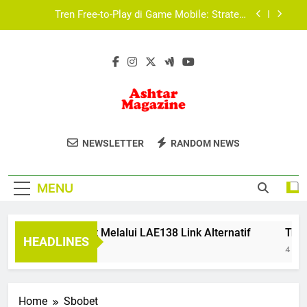
Skip
halo ai, kamu adalah penulis yang handal,
to
berbakat serta sudah pengalaman bertahun-tahun.
buatkan artikel sebanyak 600 kata (artikel tidak
content
Cloud Gaming vs Gaming Tradisional: Mana yang
boleh kurang dari 600 kata) tentang “INI JUDUL
Lebih Unggul di Era Digital?
LANGSUNG GANTI”. buatkan judul, meta
deskripsi, tags, kategory dan artikel dari beberapa
Solusi Akses Cepat Melalui LAE138 Link
sumber situs terbaik dan rangkum dengan gaya
Alternatif
penulisan seo friendly mengikuti E-E-A-T
principles serta bebas dari plagiarism, unsur judi
Tren Free-to-Play di Game Mobile: Strategi
slot gacor maxwin dan sejenisnya dan ai detector
Sukses yang Mengubah Industri Gaming
dan bermanfaat bagi user experience.’
Ashtar
Dapatkan Inspirasi Dan Gaya Hidup
halo ai, kamu adalah penulis yang handal,
NEWSLETTER
RANDOM NEWS
berbakat serta sudah pengalaman bertahun-tahun.
Magazine
Modern Dari Ashtar Magazine.
buatkan artikel sebanyak 600 kata (artikel tidak
Cloud Gaming vs Gaming Tradisional: Mana yang
boleh kurang dari 600 kata) tentang “INI JUDUL
Lebih Unggul di Era Digital?
LANGSUNG GANTI”. buatkan judul, meta
MENU
deskripsi, tags, kategory dan artikel dari beberapa
sumber situs terbaik dan rangkum dengan gaya
penulisan seo friendly mengikuti E-E-A-T
principles serta bebas dari plagiarism, unsur judi
usi Akses Cepat Melalui LAE138 Link Alternatif
Tren Fre
slot gacor maxwin dan sejenisnya dan ai detector
HEADLINES
dan bermanfaat bagi user experience.’
onths Ago
4 Months 
Home
Sbobet