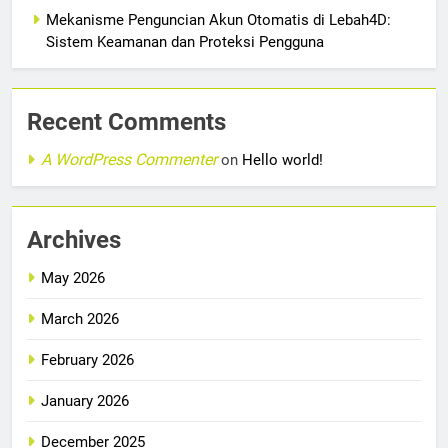
Mekanisme Penguncian Akun Otomatis di Lebah4D:
Sistem Keamanan dan Proteksi Pengguna
Recent Comments
A WordPress Commenter
on
Hello world!
Archives
May 2026
March 2026
February 2026
January 2026
December 2025