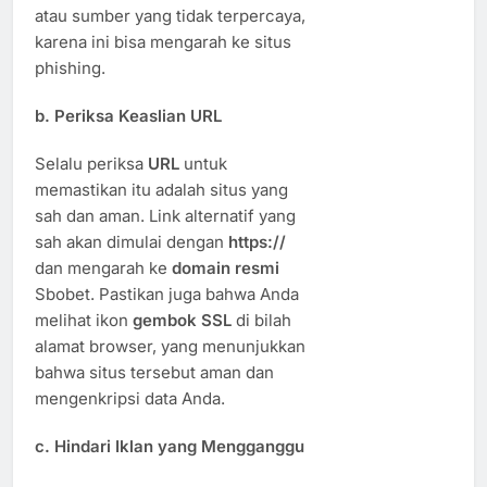
atau sumber yang tidak terpercaya,
karena ini bisa mengarah ke situs
phishing.
b.
Periksa Keaslian URL
Selalu periksa
URL
untuk
memastikan itu adalah situs yang
sah dan aman. Link alternatif yang
sah akan dimulai dengan
https://
dan mengarah ke
domain resmi
Sbobet. Pastikan juga bahwa Anda
melihat ikon
gembok SSL
di bilah
alamat browser, yang menunjukkan
bahwa situs tersebut aman dan
mengenkripsi data Anda.
c.
Hindari Iklan yang Mengganggu