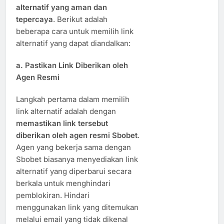
alternatif yang aman dan
tepercaya
. Berikut adalah
beberapa cara untuk memilih link
alternatif yang dapat diandalkan:
a.
Pastikan Link Diberikan oleh
Agen Resmi
Langkah pertama dalam memilih
link alternatif adalah dengan
memastikan link tersebut
diberikan oleh agen resmi Sbobet
.
Agen yang bekerja sama dengan
Sbobet biasanya menyediakan link
alternatif yang diperbarui secara
berkala untuk menghindari
pemblokiran. Hindari
menggunakan link yang ditemukan
melalui email yang tidak dikenal