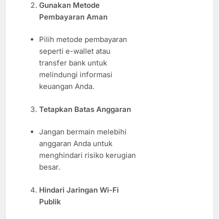
Gunakan Metode
Pembayaran Aman
Pilih metode pembayaran
seperti e-wallet atau
transfer bank untuk
melindungi informasi
keuangan Anda.
Tetapkan Batas Anggaran
Jangan bermain melebihi
anggaran Anda untuk
menghindari risiko kerugian
besar.
Hindari Jaringan Wi-Fi
Publik