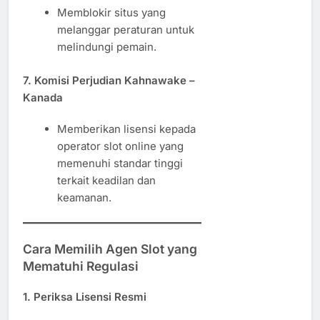
Memblokir situs yang
melanggar peraturan untuk
melindungi pemain.
7. Komisi Perjudian Kahnawake –
Kanada
Memberikan lisensi kepada
operator slot online yang
memenuhi standar tinggi
terkait keadilan dan
keamanan.
Cara Memilih Agen Slot yang
Mematuhi Regulasi
1. Periksa Lisensi Resmi