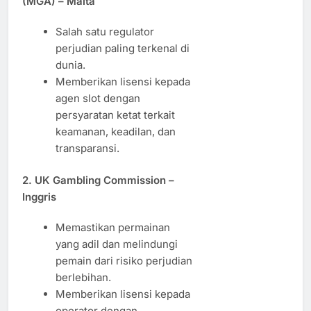
(MGA) – Malta
Salah satu regulator
perjudian paling terkenal di
dunia.
Memberikan lisensi kepada
agen slot dengan
persyaratan ketat terkait
keamanan, keadilan, dan
transparansi.
2. UK Gambling Commission –
Inggris
Memastikan permainan
yang adil dan melindungi
pemain dari risiko perjudian
berlebihan.
Memberikan lisensi kepada
operator dengan