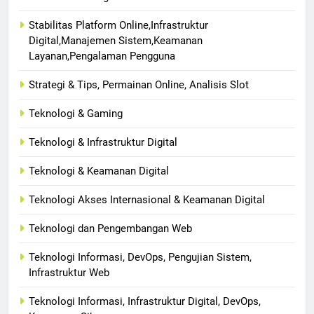
Stabilitas Platform Online,Infrastruktur
Digital,Manajemen Sistem,Keamanan
Layanan,Pengalaman Pengguna
Strategi & Tips, Permainan Online, Analisis Slot
Teknologi & Gaming
Teknologi & Infrastruktur Digital
Teknologi & Keamanan Digital
Teknologi Akses Internasional & Keamanan Digital
Teknologi dan Pengembangan Web
Teknologi Informasi, DevOps, Pengujian Sistem,
Infrastruktur Web
Teknologi Informasi, Infrastruktur Digital, DevOps,