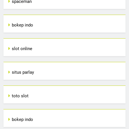
spaceman
bokep indo
slot online
situs parlay
toto slot
bokep indo