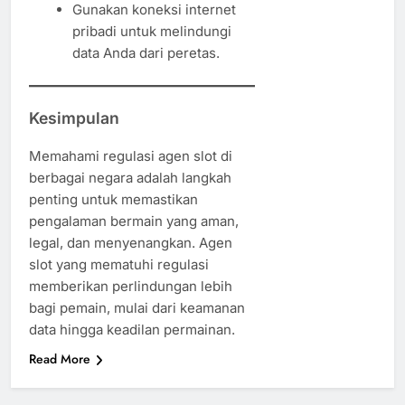
Gunakan koneksi internet
pribadi untuk melindungi
data Anda dari peretas.
Kesimpulan
Memahami regulasi agen slot di
berbagai negara adalah langkah
penting untuk memastikan
pengalaman bermain yang aman,
legal, dan menyenangkan. Agen
slot yang mematuhi regulasi
memberikan perlindungan lebih
bagi pemain, mulai dari keamanan
data hingga keadilan permainan.
Read More