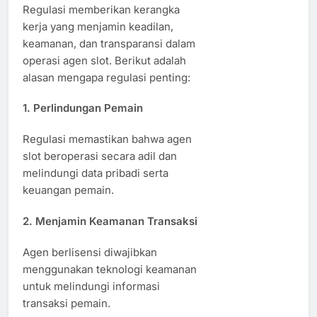
Regulasi memberikan kerangka
kerja yang menjamin keadilan,
keamanan, dan transparansi dalam
operasi agen slot. Berikut adalah
alasan mengapa regulasi penting:
1. Perlindungan Pemain
Regulasi memastikan bahwa agen
slot beroperasi secara adil dan
melindungi data pribadi serta
keuangan pemain.
2. Menjamin Keamanan Transaksi
Agen berlisensi diwajibkan
menggunakan teknologi keamanan
untuk melindungi informasi
transaksi pemain.