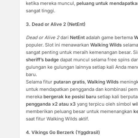
ketika mereka muncul,
peluang untuk mendapatk
sangat tinggi.
3.
Dead or Alive 2 (NetEnt)
Dead or Alive 2
dari
NetEnt
adalah game bertema
W
populer. Slot ini menawarkan
Walking Wilds
selam
sangat penting untuk meraih kemenangan besar. S
sheriff’s badge
dapat muncul selama free spins dan
gulungan ke gulungan lainnya setiap kali Anda me
baru.
Selama fitur
putaran gratis
,
Walking Wilds
meningk
untuk mendapatkan pengganda dan kombinasi pem
mereka
bergerak ke posisi baru
setiap kali berput
pengganda x2 atau x3
yang terpicu oleh simbol
wi
memberikan peluang besar untuk memenangkan
k
saat fitur Walking Wilds aktif.
4.
Vikings Go Berzerk (Yggdrasil)