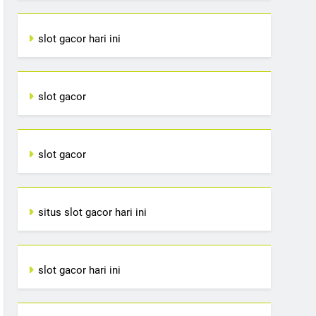
slot gacor hari ini
slot gacor
slot gacor
situs slot gacor hari ini
slot gacor hari ini