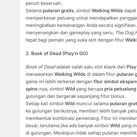
penuh keseruan.
Selama
putaran gratis
, simbol
Walking Wilds
dapat 
memperbesar peluang untuk mendapatkan penggan
meningkatkan kemenangan Anda secara signifikan
menyenangkan dan gameplay yang seru,
The Dog 
tepat bagi pemain yang suka slot dengan fitur
Walk
2.
Book of Dead (Play’n GO)
Book of Dead
adalah salah satu slot klasik dari
Play
menawarkan
Walking Wilds
di dalam fitur
putaran g
game ini lebih terkenal dengan
fitur simbol ekspan
spins
-nya, simbol
Wild
yang berupa
pria petualang
gulungan dan bergerak sepanjang fitur bonus.
Setiap kali simbol
Wild
muncul selama
putaran grat
ke gulungan berikutnya, memberi lebih banyak pel
membentuk kombinasi pemenang. Fitur ini member
besar, terutama jika ada banyak simbol
Wild
yang mu
di gulungan. Meskipun tidak setiap putaran memiliki