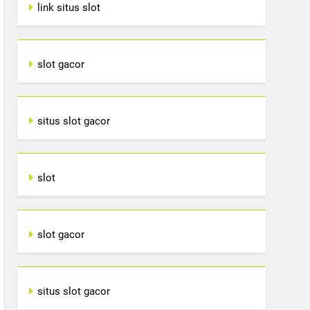
link situs slot
slot gacor
situs slot gacor
slot
slot gacor
situs slot gacor