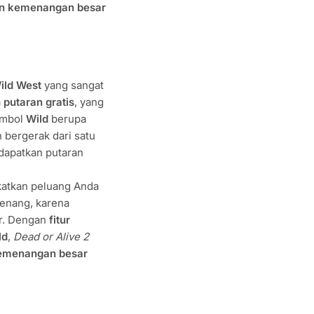
an kemenangan besar
ild West
yang sangat
a
putaran gratis
, yang
imbol
Wild
berupa
 bergerak dari satu
ndapatkan putaran
atkan peluang Anda
enang, karena
ar. Dengan
fitur
ld
,
Dead or Alive 2
emenangan besar