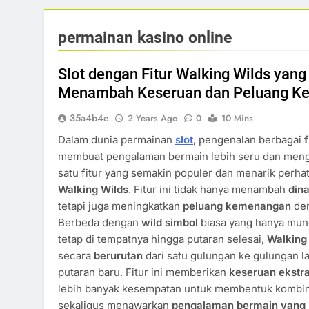
permainan kasino online
Slot dengan Fitur Walking Wilds yang
Menambah Keseruan dan Peluang K
35a4b4e
2 Years Ago
0
10 Mins
Dalam dunia permainan
slot
, pengenalan berbagai
f
membuat pengalaman bermain lebih seru dan meng
satu fitur yang semakin populer dan menarik perha
Walking Wilds
. Fitur ini tidak hanya menambah
din
tetapi juga meningkatkan
peluang kemenangan
den
Berbeda dengan
wild simbol
biasa yang hanya munc
tetap di tempatnya hingga putaran selesai,
Walking
secara
berurutan
dari satu gulungan ke gulungan la
putaran baru. Fitur ini memberikan
keseruan ekstr
lebih banyak kesempatan untuk membentuk kombi
sekaligus menawarkan
pengalaman bermain yang le