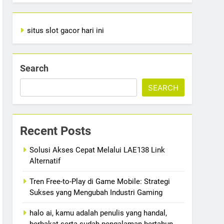
situs slot gacor hari ini
Search
SEARCH
Recent Posts
Solusi Akses Cepat Melalui LAE138 Link
Alternatif
Tren Free-to-Play di Game Mobile: Strategi
Sukses yang Mengubah Industri Gaming
halo ai, kamu adalah penulis yang handal,