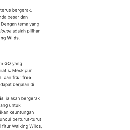
terus bergerak,
da besar dan
. Dengan tema yang
House
adalah pilihan
ing Wilds
.
’n GO
yang
ratis
. Meskipun
si
dan
fitur free
dapat berjalan di
is
, ia akan bergerak
uang untuk
ikan keuntungan
ncul berturut-turut
 fitur Walking Wilds,