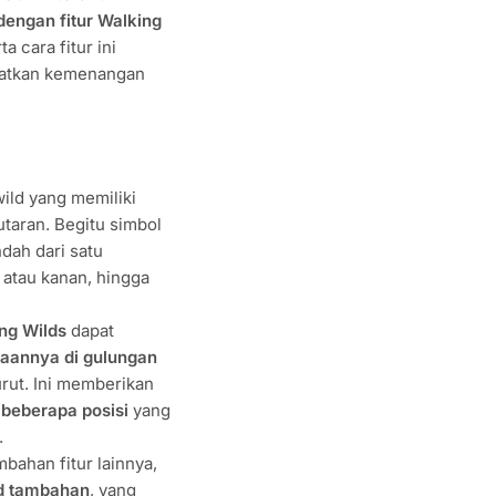
 dengan fitur Walking
 cara fitur ini
patkan kemenangan
wild yang memiliki
utaran. Begitu simbol
ndah dari satu
 atau kanan, hingga
ng Wilds
dapat
aannya di gulungan
rut. Ini memberikan
 beberapa posisi
yang
.
bahan fitur lainnya,
ld tambahan
, yang