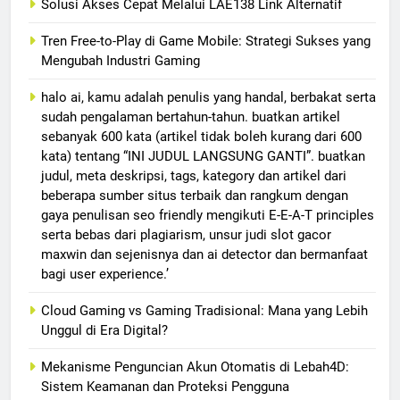
Solusi Akses Cepat Melalui LAE138 Link Alternatif
Tren Free-to-Play di Game Mobile: Strategi Sukses yang
Mengubah Industri Gaming
halo ai, kamu adalah penulis yang handal, berbakat serta
sudah pengalaman bertahun-tahun. buatkan artikel
sebanyak 600 kata (artikel tidak boleh kurang dari 600
kata) tentang “INI JUDUL LANGSUNG GANTI”. buatkan
judul, meta deskripsi, tags, kategory dan artikel dari
beberapa sumber situs terbaik dan rangkum dengan
gaya penulisan seo friendly mengikuti E-E-A-T principles
serta bebas dari plagiarism, unsur judi slot gacor
maxwin dan sejenisnya dan ai detector dan bermanfaat
bagi user experience.’
Cloud Gaming vs Gaming Tradisional: Mana yang Lebih
Unggul di Era Digital?
Mekanisme Penguncian Akun Otomatis di Lebah4D:
Sistem Keamanan dan Proteksi Pengguna