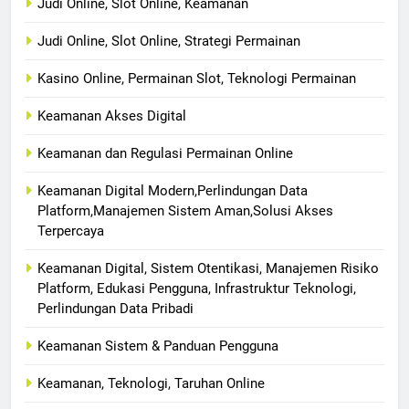
Judi Online, Slot Online, Keamanan
Judi Online, Slot Online, Strategi Permainan
Kasino Online, Permainan Slot, Teknologi Permainan
Keamanan Akses Digital
Keamanan dan Regulasi Permainan Online
Keamanan Digital Modern,Perlindungan Data
Platform,Manajemen Sistem Aman,Solusi Akses
Terpercaya
Keamanan Digital, Sistem Otentikasi, Manajemen Risiko
Platform, Edukasi Pengguna, Infrastruktur Teknologi,
Perlindungan Data Pribadi
Keamanan Sistem & Panduan Pengguna
Keamanan, Teknologi, Taruhan Online