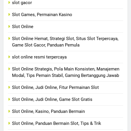
slot gacor
Slot Games, Permainan Kasino
Slot Online
Slot Online Hemat, Strategi Slot, Situs Slot Terpercaya,
Game Slot Gacor, Panduan Pemula
slot online resmi terpercaya
Slot Online Strategis, Pola Main Konsisten, Manajemen
Modal, Tips Pemain Stabil, Gaming Bertanggung Jawab
Slot Online, Judi Online, Fitur Permainan Slot
Slot Online, Judi Online, Game Slot Gratis
Slot Online, Kasino, Panduan Bermain
Slot Online, Panduan Bermain Slot, Tips & Trik