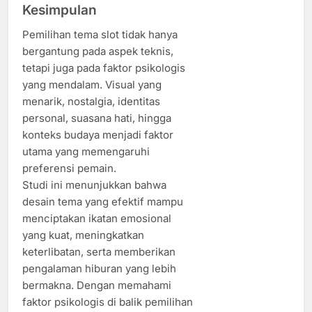
Kesimpulan
Pemilihan tema slot tidak hanya
bergantung pada aspek teknis,
tetapi juga pada faktor psikologis
yang mendalam. Visual yang
menarik, nostalgia, identitas
personal, suasana hati, hingga
konteks budaya menjadi faktor
utama yang memengaruhi
preferensi pemain.
Studi ini menunjukkan bahwa
desain tema yang efektif mampu
menciptakan ikatan emosional
yang kuat, meningkatkan
keterlibatan, serta memberikan
pengalaman hiburan yang lebih
bermakna. Dengan memahami
faktor psikologis di balik pemilihan