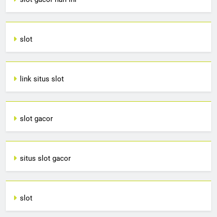
slot
link situs slot
slot gacor
situs slot gacor
slot