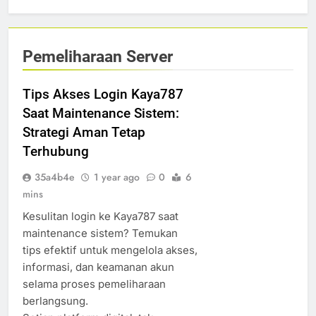
Pemeliharaan Server
Tips Akses Login Kaya787
Saat Maintenance Sistem:
Strategi Aman Tetap
Terhubung
35a4b4e
1 year ago
0
6
mins
Kesulitan login ke Kaya787 saat
maintenance sistem? Temukan
tips efektif untuk mengelola akses,
informasi, dan keamanan akun
selama proses pemeliharaan
berlangsung.