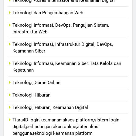
Teknologi Akses Internasional & Keamanan Digital
Teknologi dan Pengembangan Web
Teknologi Informasi, DevOps, Pengujian Sistem,
Infrastruktur Web
Teknologi Informasi, Infrastruktur Digital, DevOps,
Keamanan Siber
Teknologi Informasi, Keamanan Siber, Tata Kelola dan
Kepatuhan
Teknologi, Game Online
Teknologi, Hiburan
Teknologi, Hiburan, Keamanan Digital
Tiara4D login,keamanan akses platform,sistem login
digital,perlindungan akun online,autentikasi
pengguna,teknologi keamanan platform