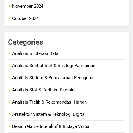
November 2024
October 2024
Categories
Analisis & Literasi Data
Analisis Simbol Slot & Strategi Permainan
Analisis Sistem & Pengalaman Pengguna
Analisis Slot & Perilaku Pemain
Analisis Trafik & Rekomendasi Harian
Arsitektur Sistem & Teknologi Digital
Desain Game Interaktif & Budaya Visual