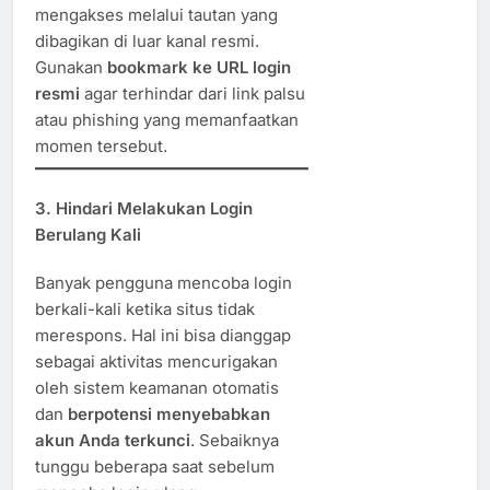
mengakses melalui tautan yang
dibagikan di luar kanal resmi.
Gunakan
bookmark ke URL login
resmi
agar terhindar dari link palsu
atau phishing yang memanfaatkan
momen tersebut.
3.
Hindari Melakukan Login
Berulang Kali
Banyak pengguna mencoba login
berkali-kali ketika situs tidak
merespons. Hal ini bisa dianggap
sebagai aktivitas mencurigakan
oleh sistem keamanan otomatis
dan
berpotensi menyebabkan
akun Anda terkunci
. Sebaiknya
tunggu beberapa saat sebelum