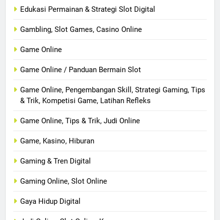
Edukasi Permainan & Strategi Slot Digital
Gambling, Slot Games, Casino Online
Game Online
Game Online / Panduan Bermain Slot
Game Online, Pengembangan Skill, Strategi Gaming, Tips
& Trik, Kompetisi Game, Latihan Refleks
Game Online, Tips & Trik, Judi Online
Game, Kasino, Hiburan
Gaming & Tren Digital
Gaming Online, Slot Online
Gaya Hidup Digital