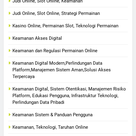
Judi Online, Slot Online, Keamanan
Judi Online, Slot Online, Strategi Permainan
Kasino Online, Permainan Slot, Teknologi Permainan
Keamanan Akses Digital
Keamanan dan Regulasi Permainan Online
Keamanan Digital Modern,Perlindungan Data
Platform,Manajemen Sistem Aman,Solusi Akses
Terpercaya
Keamanan Digital, Sistem Otentikasi, Manajemen Risiko
Platform, Edukasi Pengguna, Infrastruktur Teknologi,
Perlindungan Data Pribadi
Keamanan Sistem & Panduan Pengguna
Keamanan, Teknologi, Taruhan Online