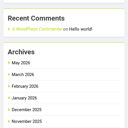
Recent Comments
A WordPress Commenter
on
Hello world!
Archives
May 2026
March 2026
February 2026
January 2026
December 2025
November 2025