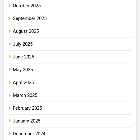
October 2025
September 2025
August 2025
July 2025
June 2025
May 2025
April 2025
March 2025
February 2025
January 2025
December 2024