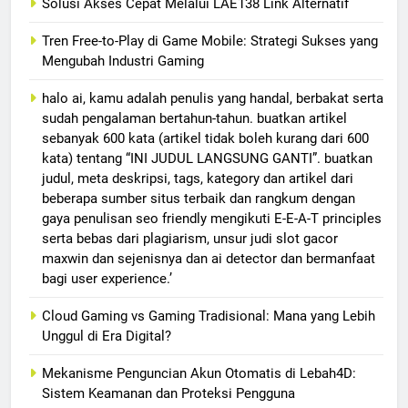
Solusi Akses Cepat Melalui LAE138 Link Alternatif
Tren Free-to-Play di Game Mobile: Strategi Sukses yang
Mengubah Industri Gaming
halo ai, kamu adalah penulis yang handal, berbakat serta
sudah pengalaman bertahun-tahun. buatkan artikel
sebanyak 600 kata (artikel tidak boleh kurang dari 600
kata) tentang “INI JUDUL LANGSUNG GANTI”. buatkan
judul, meta deskripsi, tags, kategory dan artikel dari
beberapa sumber situs terbaik dan rangkum dengan
gaya penulisan seo friendly mengikuti E-E-A-T principles
serta bebas dari plagiarism, unsur judi slot gacor
maxwin dan sejenisnya dan ai detector dan bermanfaat
bagi user experience.’
Cloud Gaming vs Gaming Tradisional: Mana yang Lebih
Unggul di Era Digital?
Mekanisme Penguncian Akun Otomatis di Lebah4D:
Sistem Keamanan dan Proteksi Pengguna