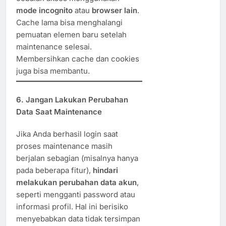
mode incognito
atau
browser lain
.
Cache lama bisa menghalangi
pemuatan elemen baru setelah
maintenance selesai.
Membersihkan cache dan cookies
juga bisa membantu.
6.
Jangan Lakukan Perubahan
Data Saat Maintenance
Jika Anda berhasil login saat
proses maintenance masih
berjalan sebagian (misalnya hanya
pada beberapa fitur),
hindari
melakukan perubahan data akun
,
seperti mengganti password atau
informasi profil. Hal ini berisiko
menyebabkan data tidak tersimpan