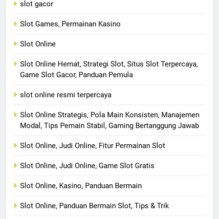
slot gacor
Slot Games, Permainan Kasino
Slot Online
Slot Online Hemat, Strategi Slot, Situs Slot Terpercaya,
Game Slot Gacor, Panduan Pemula
slot online resmi terpercaya
Slot Online Strategis, Pola Main Konsisten, Manajemen
Modal, Tips Pemain Stabil, Gaming Bertanggung Jawab
Slot Online, Judi Online, Fitur Permainan Slot
Slot Online, Judi Online, Game Slot Gratis
Slot Online, Kasino, Panduan Bermain
Slot Online, Panduan Bermain Slot, Tips & Trik