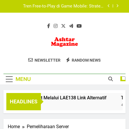
Skip
halo ai, kamu adalah penulis yang handal,
to
berbakat serta sudah pengalaman bertahun-tahun.
buatkan artikel sebanyak 600 kata (artikel tidak
content
Cloud Gaming vs Gaming Tradisional: Mana yang
boleh kurang dari 600 kata) tentang “INI JUDUL
Lebih Unggul di Era Digital?
LANGSUNG GANTI”. buatkan judul, meta
deskripsi, tags, kategory dan artikel dari beberapa
Solusi Akses Cepat Melalui LAE138 Link
sumber situs terbaik dan rangkum dengan gaya
Alternatif
penulisan seo friendly mengikuti E-E-A-T
principles serta bebas dari plagiarism, unsur judi
Tren Free-to-Play di Game Mobile: Strategi
slot gacor maxwin dan sejenisnya dan ai detector
Sukses yang Mengubah Industri Gaming
dan bermanfaat bagi user experience.’
Ashtar
Dapatkan Inspirasi Dan Gaya Hidup
halo ai, kamu adalah penulis yang handal,
NEWSLETTER
RANDOM NEWS
berbakat serta sudah pengalaman bertahun-tahun.
Magazine
Modern Dari Ashtar Magazine.
buatkan artikel sebanyak 600 kata (artikel tidak
Cloud Gaming vs Gaming Tradisional: Mana yang
boleh kurang dari 600 kata) tentang “INI JUDUL
Lebih Unggul di Era Digital?
LANGSUNG GANTI”. buatkan judul, meta
MENU
deskripsi, tags, kategory dan artikel dari beberapa
sumber situs terbaik dan rangkum dengan gaya
penulisan seo friendly mengikuti E-E-A-T
principles serta bebas dari plagiarism, unsur judi
lusi Akses Cepat Melalui LAE138 Link Alternatif
Tren Fr
slot gacor maxwin dan sejenisnya dan ai detector
HEADLINES
dan bermanfaat bagi user experience.’
Months Ago
4 Months
Home
Pemeliharaan Server