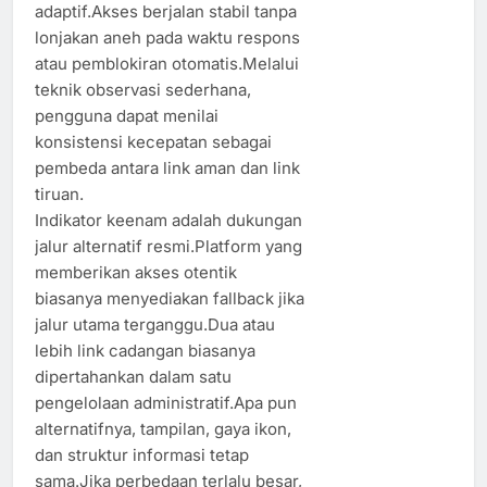
adaptif.Akses berjalan stabil tanpa
lonjakan aneh pada waktu respons
atau pemblokiran otomatis.Melalui
teknik observasi sederhana,
pengguna dapat menilai
konsistensi kecepatan sebagai
pembeda antara link aman dan link
tiruan.
Indikator keenam adalah dukungan
jalur alternatif resmi.Platform yang
memberikan akses otentik
biasanya menyediakan fallback jika
jalur utama terganggu.Dua atau
lebih link cadangan biasanya
dipertahankan dalam satu
pengelolaan administratif.Apa pun
alternatifnya, tampilan, gaya ikon,
dan struktur informasi tetap
sama.Jika perbedaan terlalu besar,