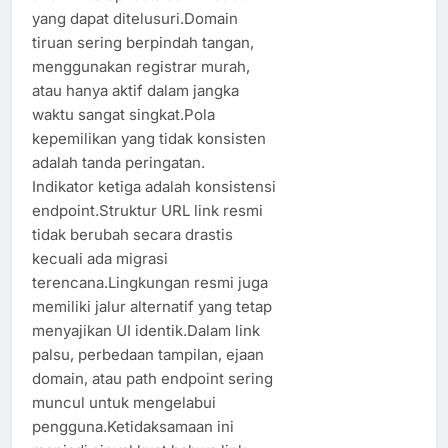
yang dapat ditelusuri.Domain
tiruan sering berpindah tangan,
menggunakan registrar murah,
atau hanya aktif dalam jangka
waktu sangat singkat.Pola
kepemilikan yang tidak konsisten
adalah tanda peringatan.
Indikator ketiga adalah konsistensi
endpoint.Struktur URL link resmi
tidak berubah secara drastis
kecuali ada migrasi
terencana.Lingkungan resmi juga
memiliki jalur alternatif yang tetap
menyajikan UI identik.Dalam link
palsu, perbedaan tampilan, ejaan
domain, atau path endpoint sering
muncul untuk mengelabui
pengguna.Ketidaksamaan ini