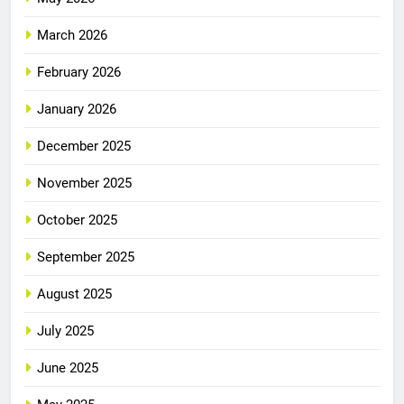
March 2026
February 2026
January 2026
December 2025
November 2025
October 2025
September 2025
August 2025
July 2025
June 2025