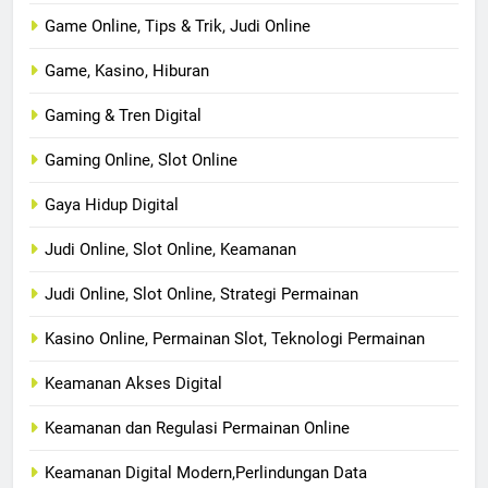
Game Online, Tips & Trik, Judi Online
Game, Kasino, Hiburan
Gaming & Tren Digital
Gaming Online, Slot Online
Gaya Hidup Digital
Judi Online, Slot Online, Keamanan
Judi Online, Slot Online, Strategi Permainan
Kasino Online, Permainan Slot, Teknologi Permainan
Keamanan Akses Digital
Keamanan dan Regulasi Permainan Online
Keamanan Digital Modern,Perlindungan Data