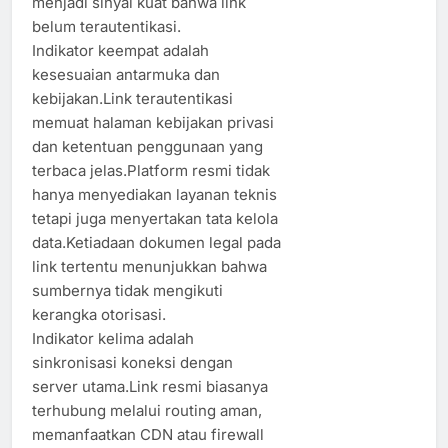
menjadi sinyal kuat bahwa link
belum terautentikasi.
Indikator keempat adalah
kesesuaian antarmuka dan
kebijakan.Link terautentikasi
memuat halaman kebijakan privasi
dan ketentuan penggunaan yang
terbaca jelas.Platform resmi tidak
hanya menyediakan layanan teknis
tetapi juga menyertakan tata kelola
data.Ketiadaan dokumen legal pada
link tertentu menunjukkan bahwa
sumbernya tidak mengikuti
kerangka otorisasi.
Indikator kelima adalah
sinkronisasi koneksi dengan
server utama.Link resmi biasanya
terhubung melalui routing aman,
memanfaatkan CDN atau firewall