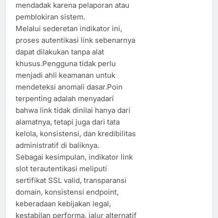
mendadak karena pelaporan atau
pemblokiran sistem.
Melalui sederetan indikator ini,
proses autentikasi link sebenarnya
dapat dilakukan tanpa alat
khusus.Pengguna tidak perlu
menjadi ahli keamanan untuk
mendeteksi anomali dasar.Poin
terpenting adalah menyadari
bahwa link tidak dinilai hanya dari
alamatnya, tetapi juga dari tata
kelola, konsistensi, dan kredibilitas
administratif di baliknya.
Sebagai kesimpulan, indikator link
slot terautentikasi meliputi
sertifikat SSL valid, transparansi
domain, konsistensi endpoint,
keberadaan kebijakan legal,
kestabilan performa, jalur alternatif