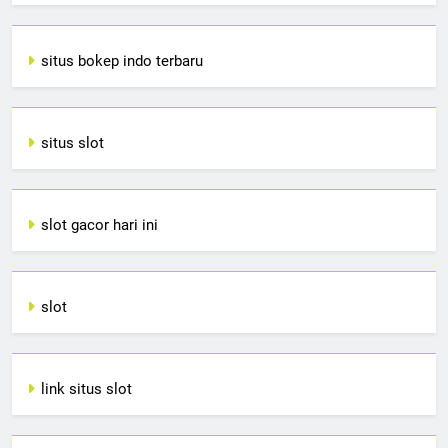
situs bokep indo terbaru
situs slot
slot gacor hari ini
slot
link situs slot