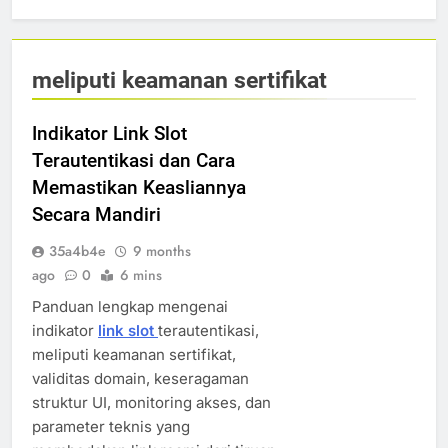
meliputi keamanan sertifikat
Indikator Link Slot
Terautentikasi dan Cara
Memastikan Keasliannya
Secara Mandiri
35a4b4e
9 months
ago
0
6 mins
Panduan lengkap mengenai
indikator
link slot
terautentikasi,
meliputi keamanan sertifikat,
validitas domain, keseragaman
struktur UI, monitoring akses, dan
parameter teknis yang