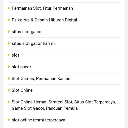
Permainan Slot, Fitur Permainan
Psikologi & Desain Hiburan Digital
situs slot gacor
situs slot gacor hari ini
slot
slot gacor
Slot Games, Permainan Kasino
Slot Online
Slot Online Hemat, Strategi Slot, Situs Slot Terpercaya,
Game Slot Gacor, Panduan Pemula
slot online resmi terpercaya