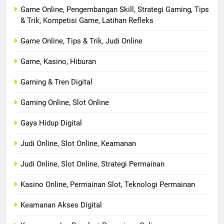
Game Online, Pengembangan Skill, Strategi Gaming, Tips
& Trik, Kompetisi Game, Latihan Refleks
Game Online, Tips & Trik, Judi Online
Game, Kasino, Hiburan
Gaming & Tren Digital
Gaming Online, Slot Online
Gaya Hidup Digital
Judi Online, Slot Online, Keamanan
Judi Online, Slot Online, Strategi Permainan
Kasino Online, Permainan Slot, Teknologi Permainan
Keamanan Akses Digital