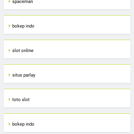
spaceman
bokep indo
slot online
situs parlay
toto slot
bokep indo