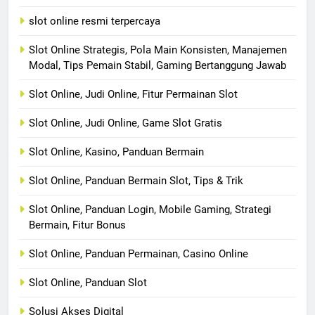
slot online resmi terpercaya
Slot Online Strategis, Pola Main Konsisten, Manajemen
Modal, Tips Pemain Stabil, Gaming Bertanggung Jawab
Slot Online, Judi Online, Fitur Permainan Slot
Slot Online, Judi Online, Game Slot Gratis
Slot Online, Kasino, Panduan Bermain
Slot Online, Panduan Bermain Slot, Tips & Trik
Slot Online, Panduan Login, Mobile Gaming, Strategi
Bermain, Fitur Bonus
Slot Online, Panduan Permainan, Casino Online
Slot Online, Panduan Slot
Solusi Akses Digital