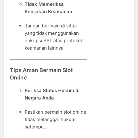
Tidak Memeriksa
Kebijakan Keamanan
Jangan bermain di situs
yang tidak menggunakan
enkripsi SSL atau protokol
keamanan lainnya.
Tips Aman Bermain Slot
Online
Periksa Status Hukum di
Negara Anda
Pastikan bermain slot online
tidak melanggar hukum
setempat.