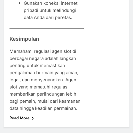
Gunakan koneksi internet
pribadi untuk melindungi
data Anda dari peretas.
Kesimpulan
Memahami regulasi agen slot di
berbagai negara adalah langkah
penting untuk memastikan
pengalaman bermain yang aman,
legal, dan menyenangkan. Agen
slot yang mematuhi regulasi
memberikan perlindungan lebih
bagi pemain, mulai dari keamanan
data hingga keadilan permainan.
Read More