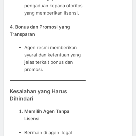
pengaduan kepada otoritas
yang memberikan lisensi.
4. Bonus dan Promosi yang
Transparan
Agen resmi memberikan
syarat dan ketentuan yang
jelas terkait bonus dan
promosi.
Kesalahan yang Harus
Dihindari
Memilih Agen Tanpa
Lisensi
Bermain di agen ilegal