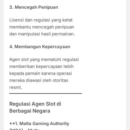
3. Mencegah Penipuan
Lisensi dan regulasi yang ketat
membantu mencegah penipuan
dan manipulasi hasil permainan.
4. Membangun Kepercayaan
Agen slot yang mematuhi regulasi
memberikan kepercayaan lebih
kepada pemain karena operasi
mereka diawasi oleh otoritas
resmi.
Regulasi Agen Slot di
Berbagai Negara
**1.
Malta Gaming Authority