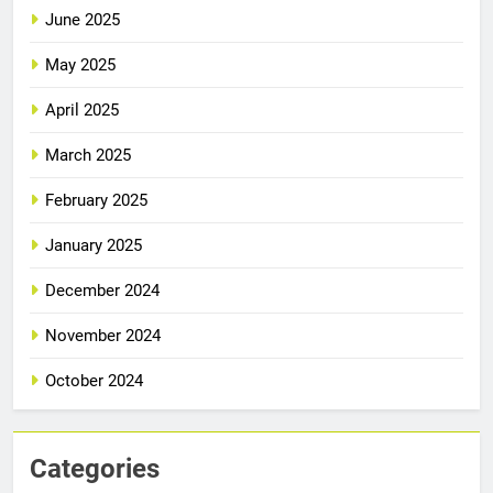
June 2025
May 2025
April 2025
March 2025
February 2025
January 2025
December 2024
November 2024
October 2024
Categories