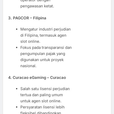
pengawasan ketat.
3. PAGCOR – Filipina
Mengatur industri perjudian
di Filipina, termasuk agen
slot online.
Fokus pada transparansi dan
pengumpulan pajak yang
digunakan untuk proyek
nasional.
4. Curacao eGaming – Curacao
Salah satu lisensi perjudian
tertua dan paling umum
untuk agen slot online.
Persyaratan lisensi lebih
fleksibel dibandingkan