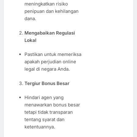
meningkatkan risiko
penipuan dan kehilangan
dana.
Mengabaikan Regulasi
Lokal
Pastikan untuk memeriksa
apakah perjudian online
legal di negara Anda.
Tergiur Bonus Besar
Hindari agen yang
menawarkan bonus besar
tetapi tidak transparan
tentang syarat dan
ketentuannya.