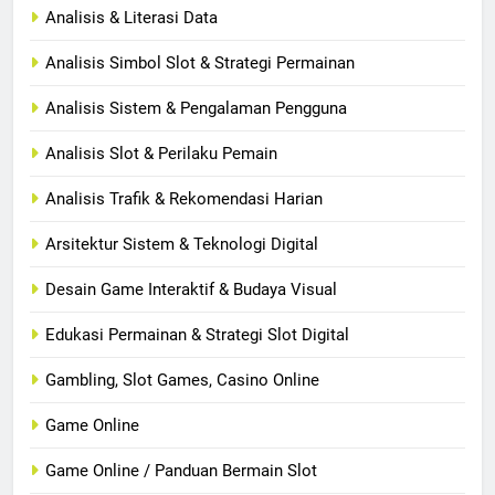
Analisis & Literasi Data
Analisis Simbol Slot & Strategi Permainan
Analisis Sistem & Pengalaman Pengguna
Analisis Slot & Perilaku Pemain
Analisis Trafik & Rekomendasi Harian
Arsitektur Sistem & Teknologi Digital
Desain Game Interaktif & Budaya Visual
Edukasi Permainan & Strategi Slot Digital
Gambling, Slot Games, Casino Online
Game Online
Game Online / Panduan Bermain Slot