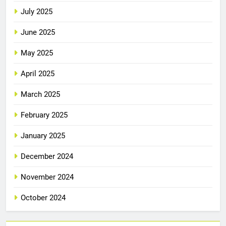
July 2025
June 2025
May 2025
April 2025
March 2025
February 2025
January 2025
December 2024
November 2024
October 2024