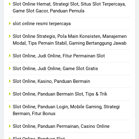
Slot Online Hemat, Strategi Slot, Situs Slot Terpercaya,
Game Slot Gacor, Panduan Pemula
slot online resmi terpercaya
Slot Online Strategis, Pola Main Konsisten, Manajemen
Modal, Tips Pemain Stabil, Gaming Bertanggung Jawab
Slot Online, Judi Online, Fitur Permainan Slot
Slot Online, Judi Online, Game Slot Gratis
Slot Online, Kasino, Panduan Bermain
Slot Online, Panduan Bermain Slot, Tips & Trik
Slot Online, Panduan Login, Mobile Gaming, Strategi
Bermain, Fitur Bonus
Slot Online, Panduan Permainan, Casino Online
Slot Online, Panduan Slot