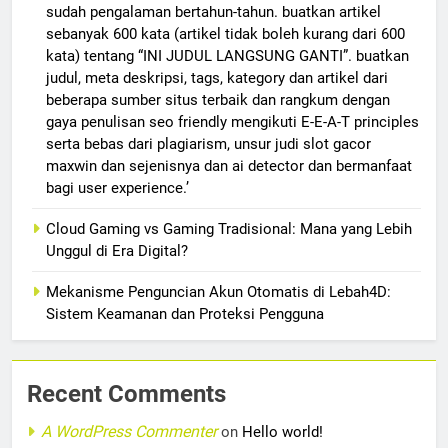
sudah pengalaman bertahun-tahun. buatkan artikel
sebanyak 600 kata (artikel tidak boleh kurang dari 600
kata) tentang “INI JUDUL LANGSUNG GANTI”. buatkan
judul, meta deskripsi, tags, kategory dan artikel dari
beberapa sumber situs terbaik dan rangkum dengan
gaya penulisan seo friendly mengikuti E-E-A-T principles
serta bebas dari plagiarism, unsur judi slot gacor
maxwin dan sejenisnya dan ai detector dan bermanfaat
bagi user experience.’
Cloud Gaming vs Gaming Tradisional: Mana yang Lebih
Unggul di Era Digital?
Mekanisme Penguncian Akun Otomatis di Lebah4D:
Sistem Keamanan dan Proteksi Pengguna
Recent Comments
A WordPress Commenter
on
Hello world!