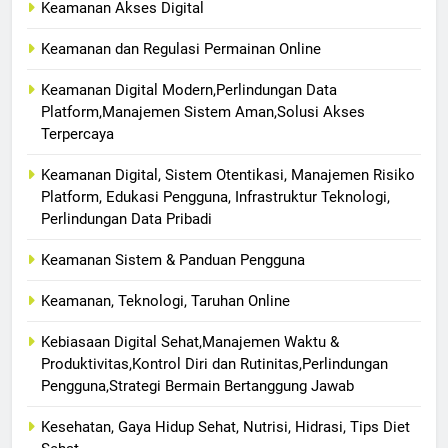
Keamanan Akses Digital
Keamanan dan Regulasi Permainan Online
Keamanan Digital Modern,Perlindungan Data
Platform,Manajemen Sistem Aman,Solusi Akses
Terpercaya
Keamanan Digital, Sistem Otentikasi, Manajemen Risiko
Platform, Edukasi Pengguna, Infrastruktur Teknologi,
Perlindungan Data Pribadi
Keamanan Sistem & Panduan Pengguna
Keamanan, Teknologi, Taruhan Online
Kebiasaan Digital Sehat,Manajemen Waktu &
Produktivitas,Kontrol Diri dan Rutinitas,Perlindungan
Pengguna,Strategi Bermain Bertanggung Jawab
Kesehatan, Gaya Hidup Sehat, Nutrisi, Hidrasi, Tips Diet