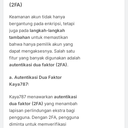
(2FA)
Keamanan akun tidak hanya
bergantung pada enkripsi, tetapi
juga pada
langkah-langkah
tambahan
untuk memastikan
bahwa hanya pemilik akun yang
dapat mengaksesnya. Salah satu
fitur yang banyak digunakan adalah
autentikasi dua faktor (2FA)
.
a.
Autentikasi Dua Faktor
Kaya787:
Kaya787 menawarkan
autentikasi
dua faktor (2FA)
yang menambah
lapisan perlindungan ekstra bagi
pengguna. Dengan 2FA, pengguna
diminta untuk memverifikasi