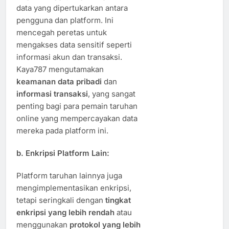
data yang dipertukarkan antara
pengguna dan platform. Ini
mencegah peretas untuk
mengakses data sensitif seperti
informasi akun dan transaksi.
Kaya787 mengutamakan
keamanan data pribadi
dan
informasi transaksi
, yang sangat
penting bagi para pemain taruhan
online yang mempercayakan data
mereka pada platform ini.
b.
Enkripsi Platform Lain:
Platform taruhan lainnya juga
mengimplementasikan enkripsi,
tetapi seringkali dengan
tingkat
enkripsi yang lebih rendah
atau
menggunakan
protokol yang lebih