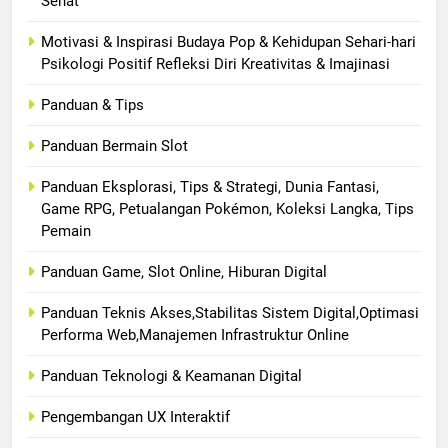
Sehat
Motivasi & Inspirasi Budaya Pop & Kehidupan Sehari-hari
Psikologi Positif Refleksi Diri Kreativitas & Imajinasi
Panduan & Tips
Panduan Bermain Slot
Panduan Eksplorasi, Tips & Strategi, Dunia Fantasi,
Game RPG, Petualangan Pokémon, Koleksi Langka, Tips
Pemain
Panduan Game, Slot Online, Hiburan Digital
Panduan Teknis Akses,Stabilitas Sistem Digital,Optimasi
Performa Web,Manajemen Infrastruktur Online
Panduan Teknologi & Keamanan Digital
Pengembangan UX Interaktif