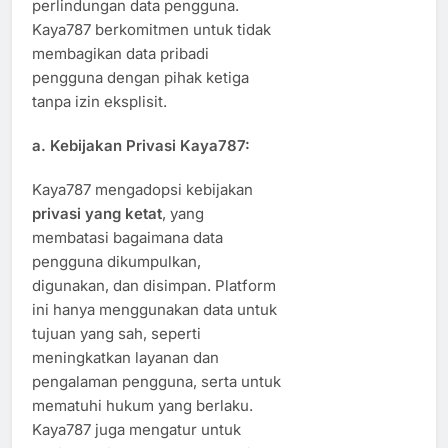
perlindungan data pengguna.
Kaya787 berkomitmen untuk tidak
membagikan data pribadi
pengguna dengan pihak ketiga
tanpa izin eksplisit.
a.
Kebijakan Privasi Kaya787:
Kaya787 mengadopsi kebijakan
privasi yang ketat
, yang
membatasi bagaimana data
pengguna dikumpulkan,
digunakan, dan disimpan. Platform
ini hanya menggunakan data untuk
tujuan yang sah, seperti
meningkatkan layanan dan
pengalaman pengguna, serta untuk
mematuhi hukum yang berlaku.
Kaya787 juga mengatur untuk