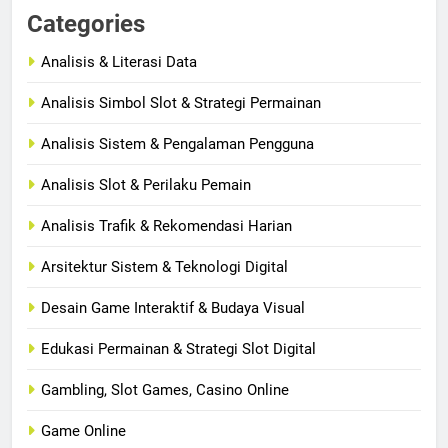
Categories
Analisis & Literasi Data
Analisis Simbol Slot & Strategi Permainan
Analisis Sistem & Pengalaman Pengguna
Analisis Slot & Perilaku Pemain
Analisis Trafik & Rekomendasi Harian
Arsitektur Sistem & Teknologi Digital
Desain Game Interaktif & Budaya Visual
Edukasi Permainan & Strategi Slot Digital
Gambling, Slot Games, Casino Online
Game Online