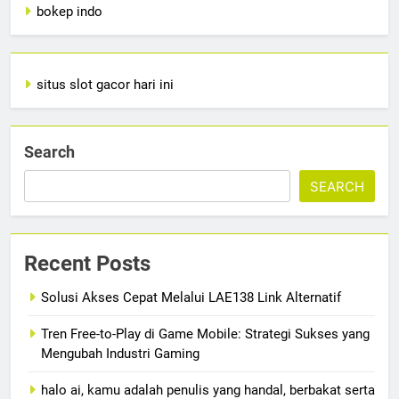
bokep indo
situs slot gacor hari ini
Search
SEARCH
Recent Posts
Solusi Akses Cepat Melalui LAE138 Link Alternatif
Tren Free-to-Play di Game Mobile: Strategi Sukses yang
Mengubah Industri Gaming
halo ai, kamu adalah penulis yang handal, berbakat serta