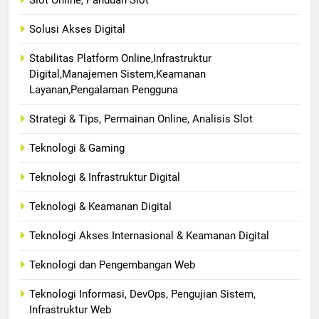
Solusi Akses Digital
Stabilitas Platform Online,Infrastruktur
Digital,Manajemen Sistem,Keamanan
Layanan,Pengalaman Pengguna
Strategi & Tips, Permainan Online, Analisis Slot
Teknologi & Gaming
Teknologi & Infrastruktur Digital
Teknologi & Keamanan Digital
Teknologi Akses Internasional & Keamanan Digital
Teknologi dan Pengembangan Web
Teknologi Informasi, DevOps, Pengujian Sistem,
Infrastruktur Web