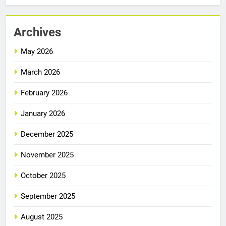
Archives
May 2026
March 2026
February 2026
January 2026
December 2025
November 2025
October 2025
September 2025
August 2025