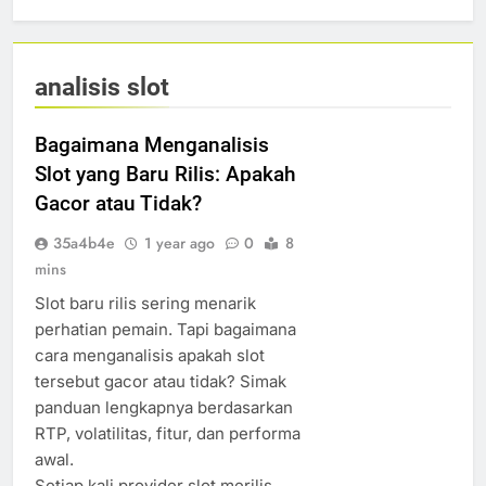
analisis slot
Bagaimana Menganalisis
Slot yang Baru Rilis: Apakah
Gacor atau Tidak?
35a4b4e
1 year ago
0
8
mins
Slot baru rilis sering menarik
perhatian pemain. Tapi bagaimana
cara menganalisis apakah slot
tersebut gacor atau tidak? Simak
panduan lengkapnya berdasarkan
RTP, volatilitas, fitur, dan performa
awal.
Setiap kali provider slot merilis