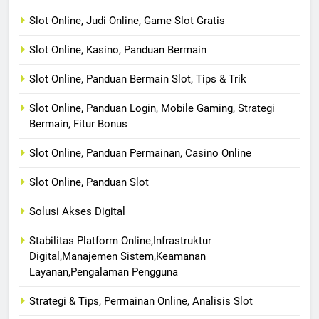
Slot Online, Judi Online, Game Slot Gratis
Slot Online, Kasino, Panduan Bermain
Slot Online, Panduan Bermain Slot, Tips & Trik
Slot Online, Panduan Login, Mobile Gaming, Strategi
Bermain, Fitur Bonus
Slot Online, Panduan Permainan, Casino Online
Slot Online, Panduan Slot
Solusi Akses Digital
Stabilitas Platform Online,Infrastruktur
Digital,Manajemen Sistem,Keamanan
Layanan,Pengalaman Pengguna
Strategi & Tips, Permainan Online, Analisis Slot