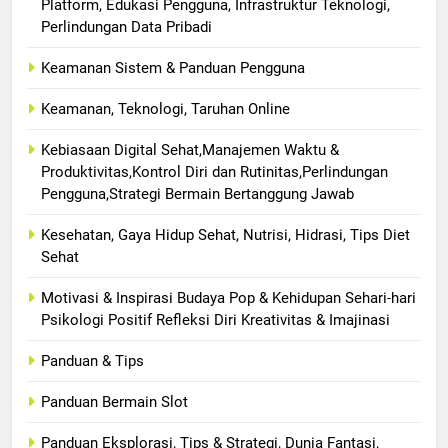
Platform, Edukasi Pengguna, Infrastruktur Teknologi,
Perlindungan Data Pribadi
Keamanan Sistem & Panduan Pengguna
Keamanan, Teknologi, Taruhan Online
Kebiasaan Digital Sehat,Manajemen Waktu &
Produktivitas,Kontrol Diri dan Rutinitas,Perlindungan
Pengguna,Strategi Bermain Bertanggung Jawab
Kesehatan, Gaya Hidup Sehat, Nutrisi, Hidrasi, Tips Diet
Sehat
Motivasi & Inspirasi Budaya Pop & Kehidupan Sehari-hari
Psikologi Positif Refleksi Diri Kreativitas & Imajinasi
Panduan & Tips
Panduan Bermain Slot
Panduan Eksplorasi, Tips & Strategi, Dunia Fantasi,