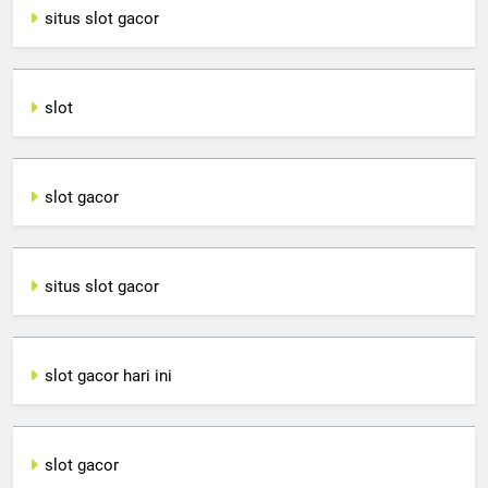
situs slot gacor
slot
slot gacor
situs slot gacor
slot gacor hari ini
slot gacor