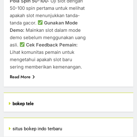
Pola Spin 50-100:
Uji slot dengan
50-100 spin pertama untuk melihat
apakah slot menunjukkan tanda-
tanda gacor.
Gunakan Mode
Demo:
Mainkan slot dalam mode
demo sebelum menggunakan uang
asli.
Cek Feedback Pemain:
Lihat komunitas pemain untuk
mengetahui apakah slot baru
sering memberikan kemenangan.
Read More
bokep tele
situs bokep indo terbaru