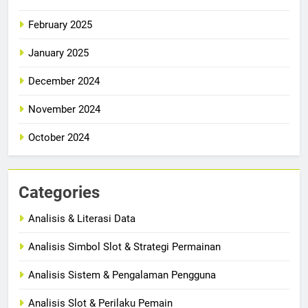
February 2025
January 2025
December 2024
November 2024
October 2024
Categories
Analisis & Literasi Data
Analisis Simbol Slot & Strategi Permainan
Analisis Sistem & Pengalaman Pengguna
Analisis Slot & Perilaku Pemain