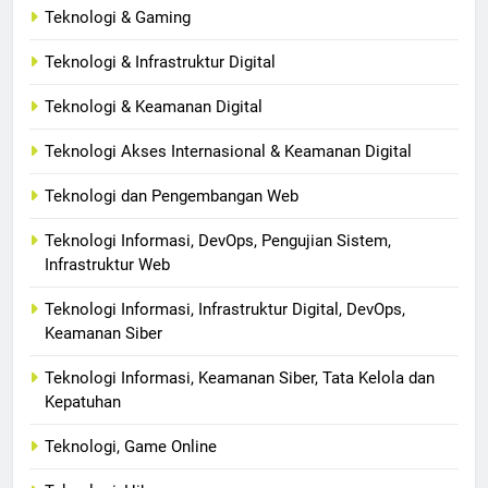
Teknologi & Gaming
Teknologi & Infrastruktur Digital
Teknologi & Keamanan Digital
Teknologi Akses Internasional & Keamanan Digital
Teknologi dan Pengembangan Web
Teknologi Informasi, DevOps, Pengujian Sistem,
Infrastruktur Web
Teknologi Informasi, Infrastruktur Digital, DevOps,
Keamanan Siber
Teknologi Informasi, Keamanan Siber, Tata Kelola dan
Kepatuhan
Teknologi, Game Online