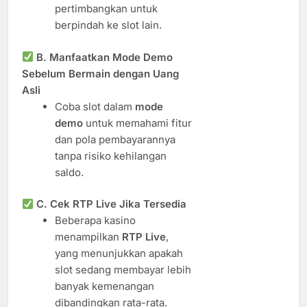
pertimbangkan untuk
berpindah ke slot lain.
B. Manfaatkan Mode Demo
Sebelum Bermain dengan Uang
Asli
Coba slot dalam
mode
demo
untuk memahami fitur
dan pola pembayarannya
tanpa risiko kehilangan
saldo.
C. Cek RTP Live Jika Tersedia
Beberapa kasino
menampilkan
RTP Live
,
yang menunjukkan apakah
slot sedang membayar lebih
banyak kemenangan
dibandingkan rata-rata.