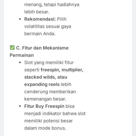
menang, tetapi hadiahnya
lebih besar.
Rekomendasi:
Pilih
volatilitas sesuai gaya
bermain Anda.
C. Fitur dan Mekanisme
Permainan
Slot yang memiliki fitur
seperti
freespin, multiplier,
stacked wilds, atau
expanding reels
lebih
cenderung memberikan
kemenangan besar.
Fitur Buy Freespin
bisa
menjadi indikator bahwa slot
memiliki potensi besar
dalam mode bonus.