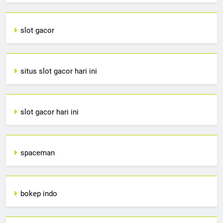
slot gacor
situs slot gacor hari ini
slot gacor hari ini
spaceman
bokep indo