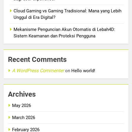
Cloud Gaming vs Gaming Tradisional: Mana yang Lebih
Unggul di Era Digital?
Mekanisme Penguncian Akun Otomatis di Lebah4D:
Sistem Keamanan dan Proteksi Pengguna
Recent Comments
A WordPress Commenter
on
Hello world!
Archives
May 2026
March 2026
February 2026