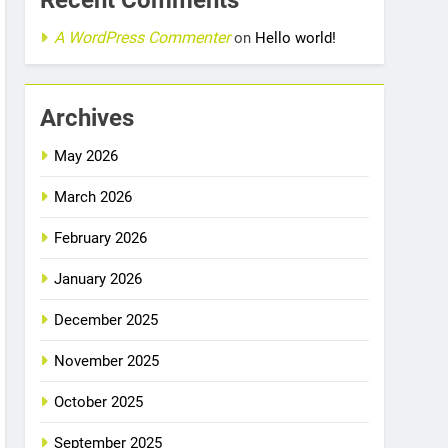
Recent Comments
A WordPress Commenter
on
Hello world!
Archives
May 2026
March 2026
February 2026
January 2026
December 2025
November 2025
October 2025
September 2025