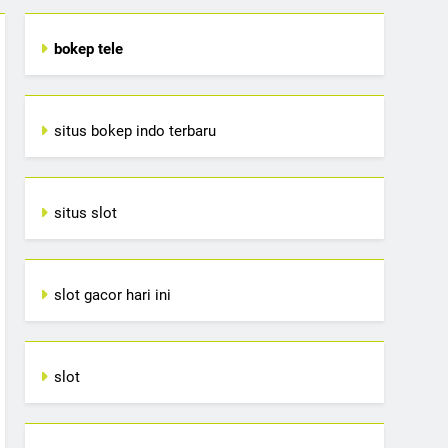
bokep tele
situs bokep indo terbaru
situs slot
slot gacor hari ini
slot