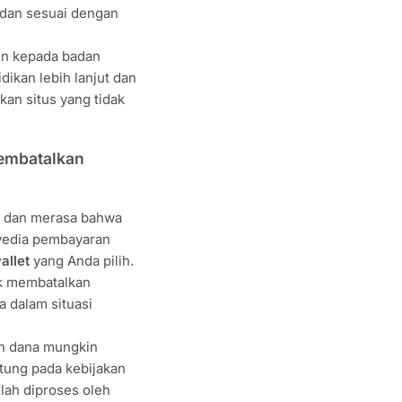
 dan sesuai dengan
in kepada badan
ikan lebih lanjut dan
an situs yang tidak
embatalkan
dan merasa bahwa
nyedia pembayaran
allet
yang Anda pilih.
k membatalkan
 dalam situasi
an dana mungkin
ntung pada kebijakan
lah diproses oleh