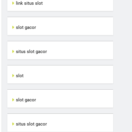
link situs slot
slot gacor
situs slot gacor
slot
slot gacor
situs slot gacor