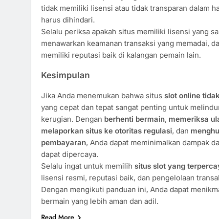
tidak memiliki lisensi atau tidak transparan dalam h
harus dihindari.
Selalu periksa apakah situs memiliki lisensi yang 
menawarkan keamanan transaksi yang memadai, d
memiliki reputasi baik di kalangan pemain lain.
Kesimpulan
Jika Anda menemukan bahwa situs
slot online tid
yang cepat dan tepat sangat penting untuk melindun
kerugian. Dengan
berhenti bermain
,
memeriksa ul
melaporkan situs ke otoritas regulasi
, dan
menghu
pembayaran
, Anda dapat meminimalkan dampak dar
dapat dipercaya.
Selalu ingat untuk memilih
situs slot yang terperc
lisensi resmi, reputasi baik, dan pengelolaan trans
Dengan mengikuti panduan ini, Anda dapat menikm
bermain yang lebih aman dan adil.
Read More