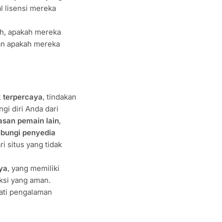
al lisensi mereka
sah, apakah mereka
an apakah mereka
ak terpercaya
, tindakan
gi diri Anda dari
asan pemain lain
,
bungi penyedia
i situs yang tidak
aya
, yang memiliki
aksi yang aman.
ati pengalaman