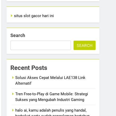
situs slot gacor hari ini
Search
SEARCH
Recent Posts
Solusi Akses Cepat Melalui LAE138 Link
Alternatif
Tren Free-to-Play di Game Mobile: Strategi
Sukses yang Mengubah Industri Gaming
halo ai, kamu adalah penulis yang handal,