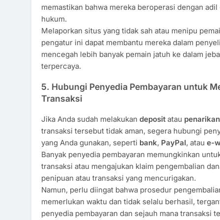
memastikan bahwa mereka beroperasi dengan adil
hukum.
Melaporkan situs yang tidak sah atau menipu pema
pengatur ini dapat membantu mereka dalam penyelid
mencegah lebih banyak pemain jatuh ke dalam jebak
terpercaya.
5.
Hubungi Penyedia Pembayaran untuk M
Transaksi
Jika Anda sudah melakukan
deposit
atau
penarikan
transaksi tersebut tidak aman, segera hubungi pe
yang Anda gunakan, seperti
bank
,
PayPal
, atau
e-w
Banyak penyedia pembayaran memungkinkan untu
transaksi atau mengajukan klaim pengembalian dana
penipuan atau transaksi yang mencurigakan.
Namun, perlu diingat bahwa prosedur pengembali
memerlukan waktu dan tidak selalu berhasil, terga
penyedia pembayaran dan sejauh mana transaksi te