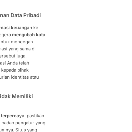
nan Data Pribadi
rmasi keuangan
ke
segera
mengubah kata
 untuk mencegah
masi yang sama di
ersebut juga.
asi Anda telah
n kepada pihak
ian identitas atau
Tidak Memiliki
k terpercaya
, pastikan
i badan pengatur yang
lumnya. Situs yang