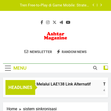
Skip
halo ai, kamu adalah penulis yang handal,
to
berbakat serta sudah pengalaman bertahun-tahun.
buatkan artikel sebanyak 600 kata (artikel tidak
content
Cloud Gaming vs Gaming Tradisional: Mana yang
boleh kurang dari 600 kata) tentang “INI JUDUL
Lebih Unggul di Era Digital?
LANGSUNG GANTI”. buatkan judul, meta
deskripsi, tags, kategory dan artikel dari beberapa
Solusi Akses Cepat Melalui LAE138 Link
sumber situs terbaik dan rangkum dengan gaya
Alternatif
penulisan seo friendly mengikuti E-E-A-T
principles serta bebas dari plagiarism, unsur judi
Tren Free-to-Play di Game Mobile: Strategi
slot gacor maxwin dan sejenisnya dan ai detector
Sukses yang Mengubah Industri Gaming
dan bermanfaat bagi user experience.’
Ashtar
Dapatkan Inspirasi Dan Gaya Hidup
halo ai, kamu adalah penulis yang handal,
NEWSLETTER
RANDOM NEWS
berbakat serta sudah pengalaman bertahun-tahun.
Magazine
Modern Dari Ashtar Magazine.
buatkan artikel sebanyak 600 kata (artikel tidak
Cloud Gaming vs Gaming Tradisional: Mana yang
boleh kurang dari 600 kata) tentang “INI JUDUL
Lebih Unggul di Era Digital?
LANGSUNG GANTI”. buatkan judul, meta
MENU
deskripsi, tags, kategory dan artikel dari beberapa
sumber situs terbaik dan rangkum dengan gaya
penulisan seo friendly mengikuti E-E-A-T
principles serta bebas dari plagiarism, unsur judi
usi Akses Cepat Melalui LAE138 Link Alternatif
Tren Fre
slot gacor maxwin dan sejenisnya dan ai detector
HEADLINES
dan bermanfaat bagi user experience.’
onths Ago
4 Months 
Home
sistem sinkronisasi