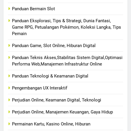
Panduan Bermain Slot
Panduan Eksplorasi, Tips & Strategi, Dunia Fantasi,
Game RPG, Petualangan Pokémon, Koleksi Langka, Tips
Pemain
Panduan Game, Slot Online, Hiburan Digital
Panduan Teknis Akses,Stabilitas Sistem Digital,Optimasi
Performa Web,Manajemen Infrastruktur Online
Panduan Teknologi & Keamanan Digital
Pengembangan UX Interaktif
Perjudian Online, Keamanan Digital, Teknologi
Perjudian Online, Manajemen Keuangan, Gaya Hidup
Permainan Kartu, Kasino Online, Hiburan