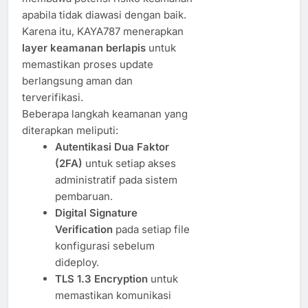
apabila tidak diawasi dengan baik.
Karena itu, KAYA787 menerapkan
layer keamanan berlapis
untuk
memastikan proses update
berlangsung aman dan
terverifikasi.
Beberapa langkah keamanan yang
diterapkan meliputi:
Autentikasi Dua Faktor
(2FA)
untuk setiap akses
administratif pada sistem
pembaruan.
Digital Signature
Verification
pada setiap file
konfigurasi sebelum
dideploy.
TLS 1.3 Encryption
untuk
memastikan komunikasi