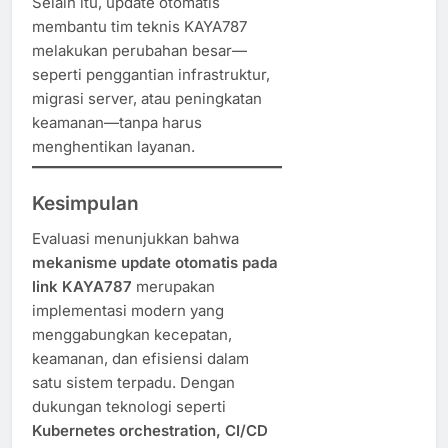
Selain itu, update otomatis
membantu tim teknis KAYA787
melakukan perubahan besar—
seperti penggantian infrastruktur,
migrasi server, atau peningkatan
keamanan—tanpa harus
menghentikan layanan.
Kesimpulan
Evaluasi menunjukkan bahwa
mekanisme update otomatis pada
link KAYA787
merupakan
implementasi modern yang
menggabungkan kecepatan,
keamanan, dan efisiensi dalam
satu sistem terpadu. Dengan
dukungan teknologi seperti
Kubernetes orchestration, CI/CD