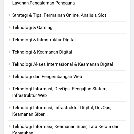
Layanan,Pengalaman Pengguna
Strategi & Tips, Permainan Online, Analisis Slot
Teknologi & Gaming
Teknologi & Infrastruktur Digital
Teknologi & Keamanan Digital
Teknologi Akses Internasional & Keamanan Digital
Teknologi dan Pengembangan Web
Teknologi Informasi, DevOps, Pengujian Sistem,
Infrastruktur Web
Teknologi Informasi, Infrastruktur Digital, DevOps,
Keamanan Siber
Teknologi Informasi, Keamanan Siber, Tata Kelola dan
Kepatuhan