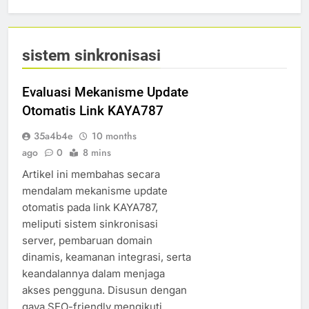
sistem sinkronisasi
Evaluasi Mekanisme Update
Otomatis Link KAYA787
35a4b4e
10 months
ago
0
8 mins
Artikel ini membahas secara
mendalam mekanisme update
otomatis pada link KAYA787,
meliputi sistem sinkronisasi
server, pembaruan domain
dinamis, keamanan integrasi, serta
keandalannya dalam menjaga
akses pengguna. Disusun dengan
gaya SEO-friendly mengikuti