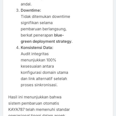
andal.
Downtime:
Tidak ditemukan downtime
signifikan selama
pembaruan berlangsung,
berkat penerapan
blue-
green deployment strategy
.
Konsistensi Data:
Audit integritas
menunjukkan 100%
kesesuaian antara
konfigurasi domain utama
dan link alternatif setelah
proses sinkronisasi.
Hasil ini menunjukkan bahwa
sistem pembaruan otomatis
KAYA787 telah memenuhi standar
operasional tinggi dalam aspek