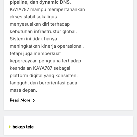
pipeline, dan dynamic DNS
,
KAYA787 mampu mempertahankan
akses stabil sekaligus
menyesuaikan diri terhadap
kebutuhan infrastruktur global.
Sistem ini tidak hanya
meningkatkan kinerja operasional,
tetapi juga memperkuat
kepercayaan pengguna terhadap
keandalan KAYA787 sebagai
platform digital yang konsisten,
tangguh, dan berorientasi pada
masa depan.
Read More
bokep tele