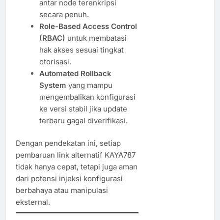
antar node terenkripsi
secara penuh.
Role-Based Access Control
(RBAC)
untuk membatasi
hak akses sesuai tingkat
otorisasi.
Automated Rollback
System
yang mampu
mengembalikan konfigurasi
ke versi stabil jika update
terbaru gagal diverifikasi.
Dengan pendekatan ini, setiap
pembaruan link alternatif KAYA787
tidak hanya cepat, tetapi juga aman
dari potensi injeksi konfigurasi
berbahaya atau manipulasi
eksternal.