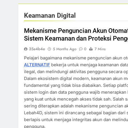
Keamanan Digital
Mekanisme Penguncian Akun Otomati
Sistem Keamanan dan Proteksi Pen
35a4b4e
5 Months Ago
0
7 Mins
Pelajari bagaimana mekanisme penguncian akun ot
ALTERNATIF
bekerja untuk menjaga keamanan dat
ilegal, dan melindungi aktivitas pengguna secara op
Dalam ekosistem digital modern, keamanan akun m
fundamental yang tidak bisa diabaikan. Setiap plat
sistem login dan data pengguna wajib menerapkan 
yang kuat untuk mencegah akses tidak sah. Salah sa
sering diterapkan adalah mekanisme penguncian ak
Lebah4D, sistem ini dirancang sebagai bagian dari
berlapis untuk menjaga integritas akun dan melindu
pengguna.