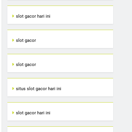
slot gacor hari ini
slot gacor
slot gacor
situs slot gacor hari ini
slot gacor hari ini