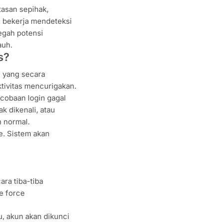
asan sepihak,
g bekerja mendeteksi
egah potensi
auh.
s?
 yang secara
ktivitas mencurigakan.
rcobaan login gagal
k dikenali, atau
n normal.
e. Sistem akan
ara tiba-tiba
e force
u, akun akan dikunci