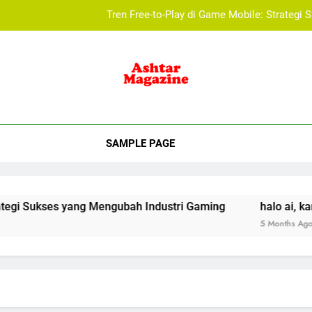
Tren Free-to-Play di Game Mobile: Strategi
alo ai, kamu adalah penulis yang handal, berbakat serta sudah peng
sebanyak 600 kata (artikel tidak boleh kurang dari 600 kata
buatkan judul, meta deskripsi, tags, kategory dan artikel dari be
Cloud Gaming vs Gaming Tradisional: M
engan gaya penulisan seo friendly mengikuti E-E-A-T principles serta
gacor maxwin dan sejenisnya dan ai detector
tar Magazine
Solusi Akse
Inspirasi Dan Gaya Hidup Modern Dari Ashtar Magazine.
Tren Free-to-Play di Game Mobile: Strategi
SAMPLE PAGE
alo ai, kamu adalah penulis yang handal, berbakat serta sudah peng
sebanyak 600 kata (artikel tidak boleh kurang dari 600 kata
buatkan judul, meta deskripsi, tags, kategory dan artikel dari be
Cloud Gaming vs Gaming Tradisional: M
engan gaya penulisan seo friendly mengikuti E-E-A-T principles serta
 yang Mengubah Industri Gaming
halo ai, kamu adalah pe
gacor maxwin dan sejenisnya dan ai detector
5 Months Ago