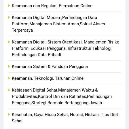
Keamanan dan Regulasi Permainan Online
Keamanan Digital Modern,Perlindungan Data
Platform,Manajemen Sistem Aman,Solusi Akses
Terpercaya
Keamanan Digital, Sistem Otentikasi, Manajemen Risiko
Platform, Edukasi Pengguna, Infrastruktur Teknologi,
Perlindungan Data Pribadi
Keamanan Sistem & Panduan Pengguna
Keamanan, Teknologi, Taruhan Online
Kebiasaan Digital Sehat,Manajemen Waktu &
Produktivitas,Kontrol Diri dan Rutinitas,Perlindungan
Pengguna,Strategi Bermain Bertanggung Jawab
Kesehatan, Gaya Hidup Sehat, Nutrisi, Hidrasi, Tips Diet
Sehat