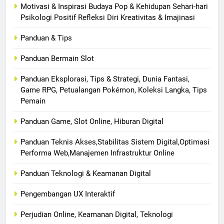
Motivasi & Inspirasi Budaya Pop & Kehidupan Sehari-hari
Psikologi Positif Refleksi Diri Kreativitas & Imajinasi
Panduan & Tips
Panduan Bermain Slot
Panduan Eksplorasi, Tips & Strategi, Dunia Fantasi,
Game RPG, Petualangan Pokémon, Koleksi Langka, Tips
Pemain
Panduan Game, Slot Online, Hiburan Digital
Panduan Teknis Akses,Stabilitas Sistem Digital,Optimasi
Performa Web,Manajemen Infrastruktur Online
Panduan Teknologi & Keamanan Digital
Pengembangan UX Interaktif
Perjudian Online, Keamanan Digital, Teknologi