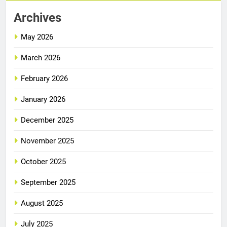
Archives
May 2026
March 2026
February 2026
January 2026
December 2025
November 2025
October 2025
September 2025
August 2025
July 2025