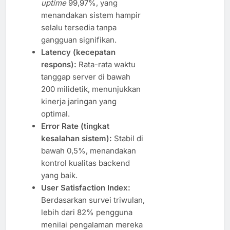
uptime
99,97%, yang
menandakan sistem hampir
selalu tersedia tanpa
gangguan signifikan.
Latency (kecepatan
respons):
Rata-rata waktu
tanggap server di bawah
200 milidetik, menunjukkan
kinerja jaringan yang
optimal.
Error Rate (tingkat
kesalahan sistem):
Stabil di
bawah 0,5%, menandakan
kontrol kualitas backend
yang baik.
User Satisfaction Index:
Berdasarkan survei triwulan,
lebih dari 82% pengguna
menilai pengalaman mereka