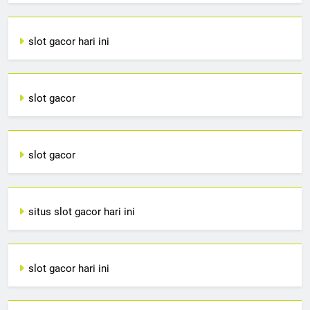
slot gacor hari ini
slot gacor
slot gacor
situs slot gacor hari ini
slot gacor hari ini