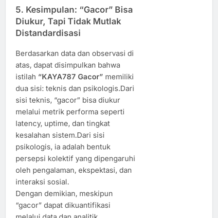
5. Kesimpulan: “Gacor” Bisa
Diukur, Tapi Tidak Mutlak
Distandardisasi
Berdasarkan data dan observasi di
atas, dapat disimpulkan bahwa
istilah
“KAYA787 Gacor”
memiliki
dua sisi: teknis dan psikologis.Dari
sisi teknis, “gacor” bisa diukur
melalui metrik performa seperti
latency, uptime, dan tingkat
kesalahan sistem.Dari sisi
psikologis, ia adalah bentuk
persepsi kolektif yang dipengaruhi
oleh pengalaman, ekspektasi, dan
interaksi sosial.
Dengan demikian, meskipun
“gacor” dapat dikuantifikasi
melalui data dan analitik,