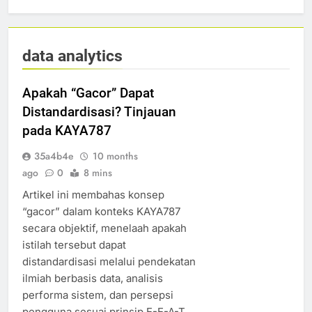
data analytics
Apakah “Gacor” Dapat
Distandardisasi? Tinjauan
pada KAYA787
35a4b4e
10 months
ago
0
8 mins
Artikel ini membahas konsep
“gacor” dalam konteks KAYA787
secara objektif, menelaah apakah
istilah tersebut dapat
distandardisasi melalui pendekatan
ilmiah berbasis data, analisis
performa sistem, dan persepsi
pengguna sesuai prinsip E-E-A-T.