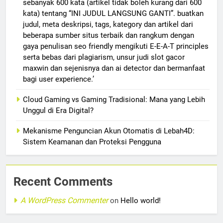
sebanyak 600 kata (artikel tidak boleh kurang dari 600
kata) tentang “INI JUDUL LANGSUNG GANTI”. buatkan
judul, meta deskripsi, tags, kategory dan artikel dari
beberapa sumber situs terbaik dan rangkum dengan
gaya penulisan seo friendly mengikuti E-E-A-T principles
serta bebas dari plagiarism, unsur judi slot gacor
maxwin dan sejenisnya dan ai detector dan bermanfaat
bagi user experience.’
Cloud Gaming vs Gaming Tradisional: Mana yang Lebih
Unggul di Era Digital?
Mekanisme Penguncian Akun Otomatis di Lebah4D:
Sistem Keamanan dan Proteksi Pengguna
Recent Comments
A WordPress Commenter
on
Hello world!