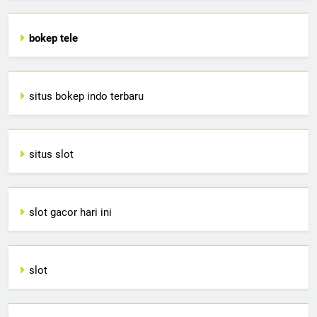
bokep tele
situs bokep indo terbaru
situs slot
slot gacor hari ini
slot